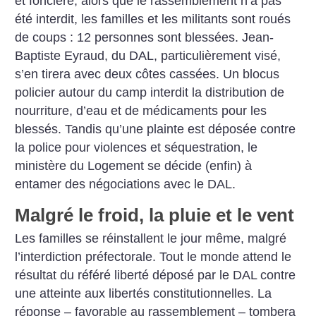
et foncière,
alors que le rassemblement n’a pas
été interdit, les familles et les militants
sont roués
de coups : 12 personnes
sont blessées. Jean-
Baptiste Eyraud,
du DAL, particulièrement visé,
s’en
tirera avec deux côtes cassées. Un blocus
policier autour du camp interdit la
distribution de
nourriture, d’eau et de
médicaments pour les
blessés. Tandis
qu’une plainte est déposée contre
la
police pour violences et séquestration,
le
ministère du Logement se
décide (enfin) à
entamer des négociations
avec le DAL.
Malgré le froid, la pluie et le vent
Les familles se réinstallent le jour
même, malgré
l’interdiction préfectorale.
Tout le monde attend le
résultat
du référé liberté déposé par le DAL
contre
une atteinte aux libertés constitutionnelles.
La
réponse – favorable
au rassemblement – tombera