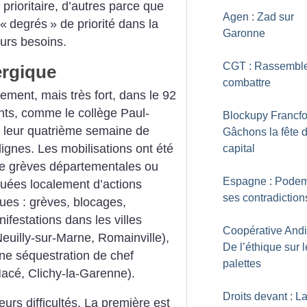
prioritaire, ­d’autres parce que
Agen : Zad sur
 «
degrés
» de priorité dans la
Garonne
urs besoins.
CGT : Rassemble
ergique
combattre
ement, mais très fort, dans le 92
ents, comme le collège Paul-
Blockupy Francfor
s leur quatrième semaine de
Gâchons la fête 
 lignes. Les mobilisations ont été
capital
de grèves départementales ou
Espagne : Podem
tuées localement d’actions
ses contradiction
ues : grèves, blocages,
ifestations dans les villes
Coopérative Andi
uilly-sur-Marne, Romainville),
De l’éthique sur 
ne séquestration de chef
palettes
acé, Clichy-la-Garenne).
Droits devant : L
urs difficultés. La première est