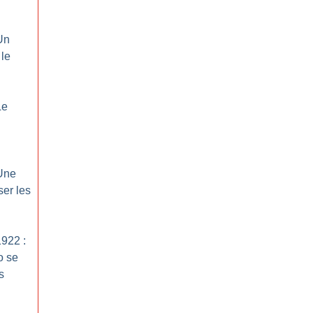
Un
 le
Le
 Une
ser les
1922 :
o se
s