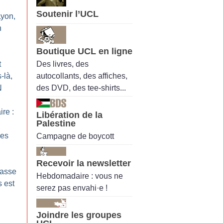
Soutenir l’UCL
Lyon,
n
Boutique UCL en ligne
Des livres, des
t
autocollants, des affiches,
-là,
des DVD, des tee-shirts...
N
ire :
Libération de la
Palestine
des
Campagne de boycott
Recevoir la newsletter
casse
Hebdomadaire : vous ne
 est
serez pas envahi·e !
Joindre les groupes