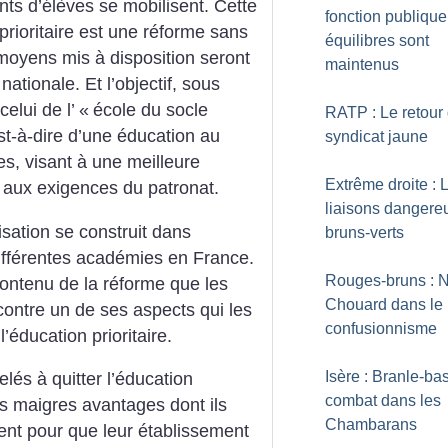
rents d’élèves se mobilisent.
Cette
fonction publique
prioritaire est une réforme sans
équilibres sont
moyens mis à disposition seront
maintenus
nationale. Et l’objectif, sous
celui de l’ «
école du socle
RATP : Le retour
est-à-dire d’une éducation au
syndicat jaune
es, visant à une meilleure
Extrême droite : 
 aux exigences du patronat.
liaisons dangere
sation se construit dans
bruns-verts
 différentes académies en France.
Rouges-bruns : 
 contenu de la réforme que les
Chouard dans le
contre un de ses aspects qui les
confusionnisme
’éducation prioritaire.
Isère : Branle-ba
lés à quitter l’éducation
combat dans les
les maigres avantages dont ils
Chambarans
sent pour que leur établissement