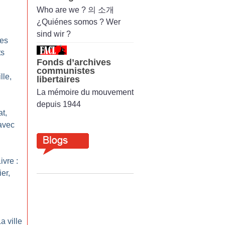
Who are we ? 의 소개
¿Quiénes somos ? Wer
sind wir ?
les
ts
Fonds d’archives
communistes
lle,
libertaires
La mémoire du mouvement
depuis 1944
at,
avec
ivre :
er,
a ville