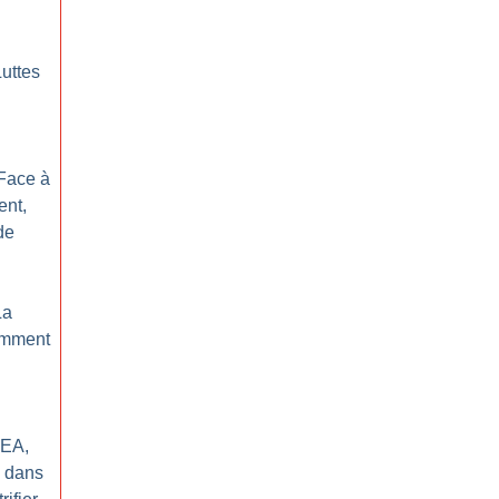
Luttes
 Face à
ent,
de
La
comment
REA,
e dans