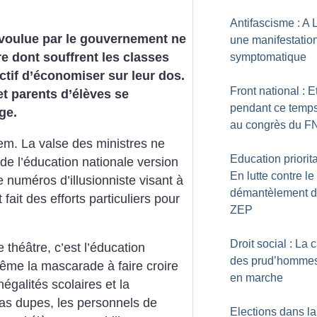
Antifascisme : A 
 voulue par le gouvernement ne
une manifestatio
ire dont souffrent les classes
symptomatique
ctif d’économiser sur leur dos.
Front national : E
et parents d’élèves se
pendant ce temps
ge.
au congrès du F
em. La valse des ministres ne
Education priorita
de l’éducation nationale version
En lutte contre le
numéros d’illusionniste visant à
démantèlement 
fait des efforts particuliers pour
ZEP
Droit social : La 
 théâtre, c’est l’éducation
des prud’hommes
 même la mascarade à faire croire
en marche
inégalités scolaires et la
Pas dupes, les personnels de
Elections dans la