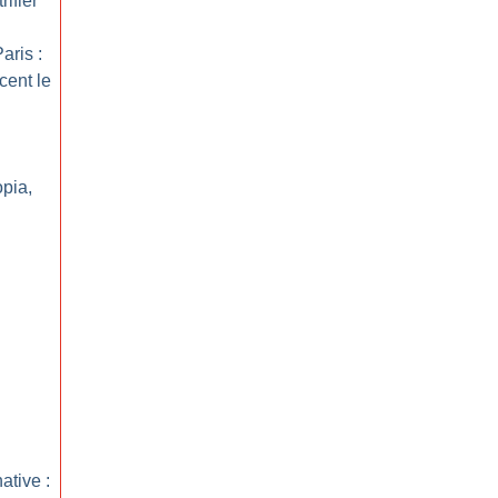
ifier
aris :
cent le
opia,
ative :