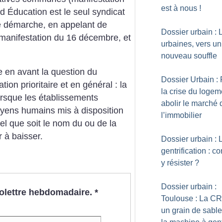
est à nous
!
 Éducation est le seul syndicat
e démarche, en appelant de
Dossier urbain : 
manifestation du 16 décembre, et
urbaines, vers un
nouveau souffle
e en avant la question du
Dossier Urbain :
n prioritaire et en général­ : la
la crise du logem
 lorsque les établissements
abolir le marché 
yens humains mis à disposition
l’immobilier
uel que soit le nom du ou de la
r à baisser.
Dossier urbain : 
gentrification : 
y résister
?
Dossier urbain :
nfolettre hebdomadaire.
*
Toulouse : La C
un grain de sabl