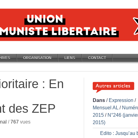
HIVES
ORGANISATION
LIENS
CONTACT
oritaire : En
Dans
/
Expression
/
t des ZEP
Mensuel AL
/
Numér
2015
/
N°246 (janvie
nal
/
767
vues
2015)
Edito : Jusqu’au 