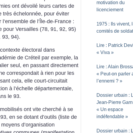
motivation du
émies ont dévoilé leurs cartes de
licenciement
re très échelonnée, pour éviter
 l’ensemble de l’Île-de-France :
1975 : Ils vivent, 
pour Versailles (78, 91, 92, 95)
comités de solda
 93, 94).
Lire : Patrick Devi
 contexte électoral dans
«
Viva
»
cadémie de Créteil par exemple, la
ier seul, en passant directement
Lire : Alain Bross
ne correspondait à rien pour les
«
Peut-on parler 
ant cela, elle court-circuitait
l’ennemi
?
»
tion à l’échelle départementale,
Dossier urbain : L
ns le 93.
Jean-Pierre Garni
mobilisés ont vite cherché à se
«
Un espace
93, en se dotant d’outils (liste de
indéfendable
»
 moyens d’organisation
Dossier urbain : L
iatives communes (manifestation