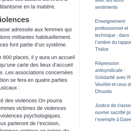
avec les bons
ilitantisme en la matière.
sentiments
violences
Enseignement
professionnel et
 masse adressée aux femmes qui
technique : dans
ions militantes habituellement.
l’ombre du rappor
ces font partie d’un système.
Thélot
 800 places, il y aura un accueil
Répression
qu’une carte des lieux d’accueil
antisyndicale :
e. Les associations concernées
Solidarité avec 
tion se fera en quatre parties
Veuillet et ceux 
sicaux :
Dhuoda
ité des violences
On pourra
Justice de classe
emmes victimes de violences
ouvrier sacrifié p
, violences psychologiques,
l’exemple à Dae
us parleront de l’excision,