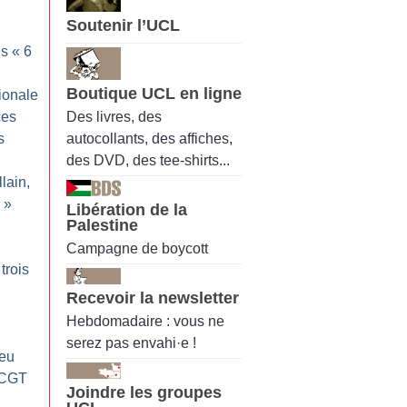
Soutenir l’UCL
s «
6
Boutique UCL en ligne
ionale
Des livres, des
ces
autocollants, des affiches,
s
des DVD, des tee-shirts...
lain,
»
Libération de la
Palestine
Campagne de boycott
trois
Recevoir la newsletter
Hebdomadaire : vous ne
serez pas envahi·e !
jeu
 CGT
Joindre les groupes