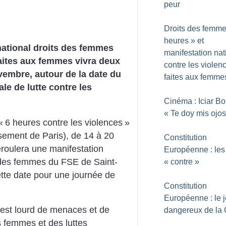
peur
Droits des femme
heures
» et
national droits des femmes
manifestation nat
aites aux femmes vivra deux
contre les violen
embre, autour de la date du
faites aux femme
le de lutte contre les
Cinéma : Iciar Bol
«
Te doy mis ojos
«
6 heures contre les violences
»
sement de Paris), de 14 à 20
Constitution
roulera une manifestation
Européenne : les 
 des femmes du FSE de Saint-
«
contre
»
cette date pour une journée de
Constitution
Européenne : le 
est lourd de menaces et de
dangereux de la
 femmes et des luttes