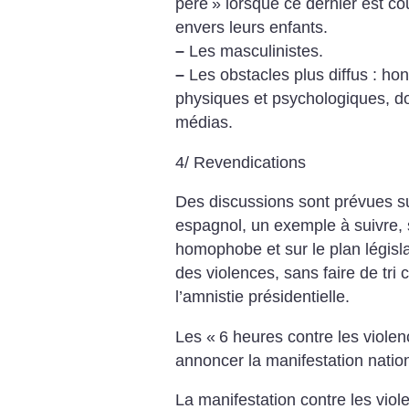
père
» lorsque ce dernier est c
envers leurs enfants.
–
Les masculinistes.
–
Les obstacles plus diffus : ho
physiques et psychologiques, do
médias.
4/ Revendications
Des discussions sont prévues sur
espagnol, un exemple à suivre, su
homophobe et sur le plan législat
des violences, sans faire de tri
l’amnistie présidentielle.
Les «
6 heures contre les viole
annoncer la manifestation nati
La manifestation contre les vio