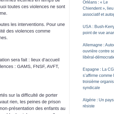
s femmes victimes en temps de
Orléans : «
Le
oi toutes ces violences ne sont
Chiendent
», lieu
ème.
associatif et aut
toutes les interventions. Pour une
USA : Bush-Kerry
icité des violences comme
point de vue anar
mes.
Allemagne : Aut
ouvrière contre so
libéral-démocrati
tion sera fait : lieux d’accueil
iolences : GAMS, FNSF, AVFT,
Espagne : La C
s’affirme comme 
troisième organis
syndicale
s sur la difficulté de porter
Algérie : Un pays
vaut rien, les peines de prison
résiste
non-présentation des enfants au