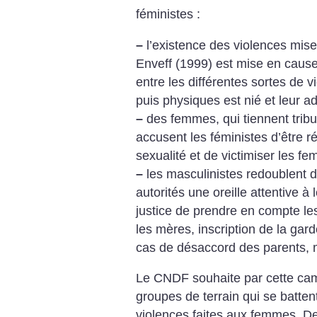
féministes :
–
l’existence des violences mise
Enveff (1999) est mise en cause.
entre les différentes sortes de 
puis physiques est nié et leur a
–
des femmes, qui tiennent tribu
accusent les féministes d’être r
sexualité et de victimiser les f
–
les masculinistes redoublent d
autorités une oreille attentive à
justice de prendre en compte les
les mères, inscription de la gar
cas de désaccord des parents, 
Le CNDF souhaite par cette cam
groupes de terrain qui se battent
violences faites aux femmes. De 