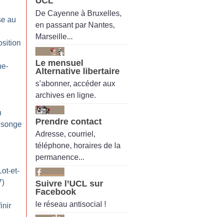
UCL
De Cayenne à Bruxelles,
se au
en passant par Nantes,
Marseille...
sition
Le mensuel
ne-
Alternative libertaire
s’abonner, accéder aux
archives en ligne.
n
Prendre contact
nsonge
Adresse, courriel,
téléphone, horaires de la
permanence...
ot-et-
7)
Suivre l’UCL sur
Facebook
le réseau antisocial !
inir