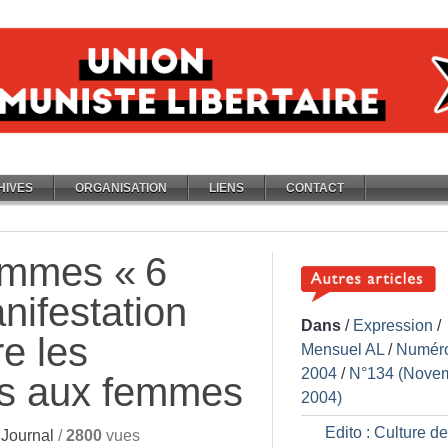
HIVES
ORGANISATION
LIENS
CONTACT
femmes «
6
nifestation
Dans
/
Expression
/
re les
Mensuel AL
/
Numér
2004
/
N°134 (Nove
tes aux femmes
2004)
Edito : Culture de
Journal
/
2800
vues