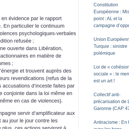
Constitution
Européenne : Mi
 en évidence par le rapport
point : AL et la
 En particulier le continuum
campagne d’oppo
violences psychologiques-verbales
Union Européen
ddition refusée
;
Turquie : sinistre
ne ouverte dans Libération,
polémique
éactionnaires en matière de
emmes
;
Loi de «
cohésio
’énergie et trouvent auprès des
sociale
» : le me
 leurs revendications (refus de la
est un art
!
 accusations d’inceste faites par
de conjointe dans la loi même en
Collectif anti-
même en cas de violences).
précarisation de L
Garonne (CAP 4
pagne servir d’amplificateur aux
 au jour le jour contre les
Antiracisme : En f
plus, ces actions serviront à