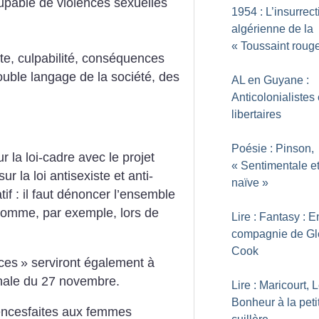
oupable de violences sexuelles
1954 : L’insurrect
algérienne de la
«
Toussaint roug
nte, culpabilité, conséquences
uble langage de la société, des
AL en Guyane :
Anticolonialistes 
libertaires
Poésie : Pinson,
 la loi-cadre avec le projet
«
Sentimentale e
r la loi antisexiste et anti-
naïve
»
if : il faut dénoncer l’ensemble
 comme, par exemple, lors de
Lire : Fantasy : E
compagnie de Gl
Cook
nces
» serviront également à
onale du 27 novembre.
Lire : Maricourt, 
Bonheur à la peti
lencesfaites aux femmes