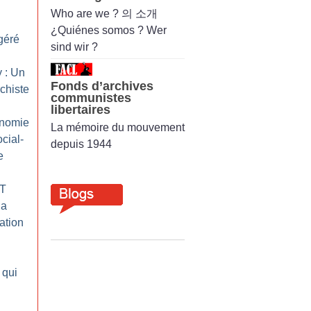
Who are we ? 의 소개
¿Quiénes somos ? Wer
ogéré
sind wir ?
 : Un
Fonds d’archives
chiste
communistes
libertaires
onomie
La mémoire du mouvement
cial-
depuis 1944
e
GT
la
ation
 qui