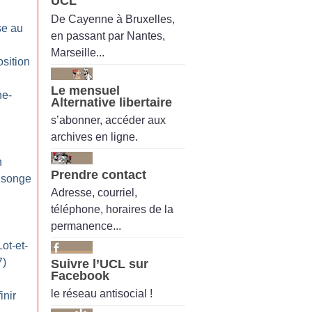
UCL
De Cayenne à Bruxelles,
se au
en passant par Nantes,
Marseille...
sition
Le mensuel
ne-
Alternative libertaire
s’abonner, accéder aux
archives en ligne.
n
Prendre contact
nsonge
Adresse, courriel,
téléphone, horaires de la
permanence...
ot-et-
7)
Suivre l’UCL sur
Facebook
le réseau antisocial !
inir