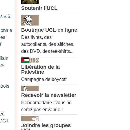
Soutenir l’UCL
s «
6
Boutique UCL en ligne
ionale
Des livres, des
ces
autocollants, des affiches,
s
des DVD, des tee-shirts...
lain,
»
Libération de la
Palestine
Campagne de boycott
trois
Recevoir la newsletter
Hebdomadaire : vous ne
serez pas envahi·e !
jeu
 CGT
Joindre les groupes