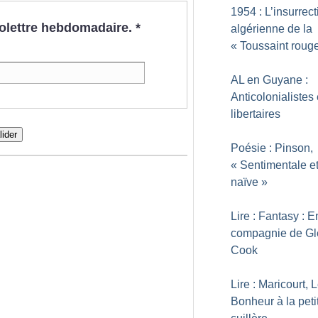
1954 : L’insurrect
nfolettre hebdomadaire.
*
algérienne de la
«
Toussaint roug
AL en Guyane :
Anticolonialistes 
libertaires
lider
Poésie : Pinson,
«
Sentimentale e
naïve
»
Lire : Fantasy : E
compagnie de Gl
Cook
Lire : Maricourt, 
Bonheur à la peti