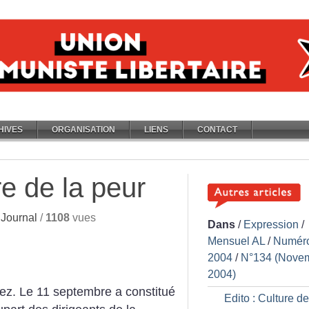
HIVES
ORGANISATION
LIENS
CONTACT
re de la peur
Journal
/
1108
vues
Dans
/
Expression
/
Mensuel AL
/
Numér
2004
/
N°134 (Nove
2004)
ez. Le 11 septembre a constitué
Edito : Culture de