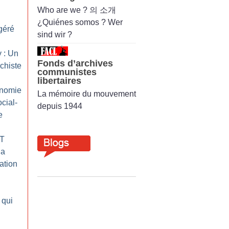
Who are we ? 의 소개
¿Quiénes somos ? Wer
ogéré
sind wir ?
 : Un
Fonds d’archives
chiste
communistes
libertaires
onomie
La mémoire du mouvement
cial-
depuis 1944
e
GT
la
ation
 qui