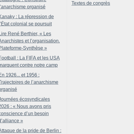
Textes de congrès
l’anarchisme organisé
Kanaky : La répression de
l’État colonial se poursuit
Lire René Berthier, «
Les
Anarchistes et l’organisation.
Plateforme-Synthèse
»
Football : La FIFA et les USA
marquent contre notre camp
En 1926... et 1956 :
Trajectoires de l’anarchisme
organisé
Journées écosyndicales
2026 : «
Nous avons pris
conscience d’un besoin
d’alliance
»
Attaque de la pride de Berlin :