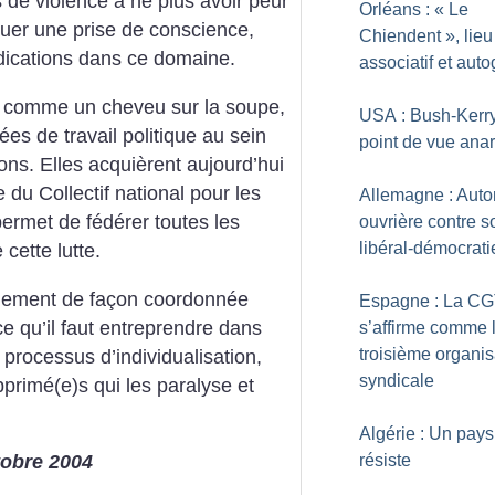
de violence à ne plus avoir peur
Orléans : «
Le
oquer une prise de conscience,
Chiendent
», lieu
dications dans ce domaine.
associatif et aut
as comme un cheveu sur la soupe,
USA : Bush-Kerry
ées de travail politique au sein
point de vue anar
ions. Elles acquièrent aujourd’hui
ce du Collectif national pour les
Allemagne : Aut
ermet de fédérer toutes les
ouvrière contre so
libéral-démocrati
cette lutte.
alement de façon coordonnée
Espagne : La C
ce qu’il faut entreprendre dans
s’affirme comme 
troisième organis
 processus d’individualisation,
syndicale
pprimé(e)s qui les paralyse et
Algérie : Un pays
résiste
ctobre 2004