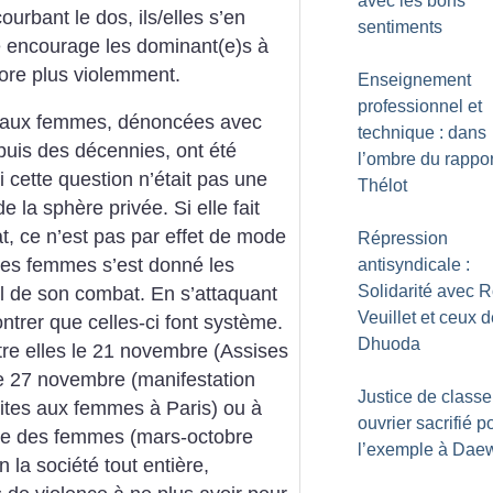
avec les bons
courbant le dos, ils/elles s’en
sentiments
ude encourage les dominant(e)s à
core plus violemment.
Enseignement
professionnel et
s aux femmes, dénoncées avec
technique : dans
puis des décennies, ont été
l’ombre du rappor
cette question n’était pas une
Thélot
e la sphère privée. Si elle fait
t, ce n’est pas par effet de mode
Répression
es femmes s’est donné les
antisyndicale :
Solidarité avec 
l de son combat. En s’attaquant
Veuillet et ceux 
ontrer que celles-ci font système.
Dhuoda
re elles le 21 novembre (Assises
le 27 novembre (manifestation
Justice de classe
aites aux femmes à Paris) ou à
ouvrier sacrifié p
le des femmes (mars-octobre
l’exemple à Dae
 la société tout entière,