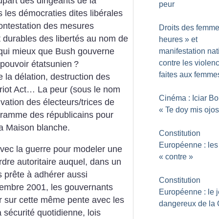
upart des dirigeants de la
peur
s les démocraties dites libérales
contestation des mesures
Droits des femme
t durables des libertés au nom de
heures
» et
e, qui mieux que Bush gouverne
manifestation nat
contre les violen
 pouvoir étatsunien
?
faites aux femme
a délation, destruction des
atriot Act… La peur (sous le nom
Cinéma : Iciar Bol
ivation des électeurs/trices de
«
Te doy mis ojos
ogramme des républicains pour
la Maison blanche.
Constitution
Européenne : les 
avec la guerre pour modeler une
«
contre
»
ordre autoritaire auquel, dans un
as prête à adhérer aussi
Constitution
tembre 2001, les gouvernants
Européenne : le 
r sur cette même pente avec les
dangereux de la
la sécurité quotidienne, lois