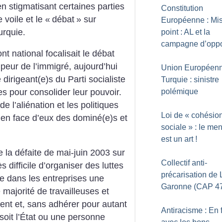
n stigmatisant certaines parties
Constitution
 voile et le «
débat
» sur
Européenne : Mi
urquie.
point : AL et la
campagne d’oppo
t national focalisait le débat
 peur de l’immigré, aujourd’hui
Union Européen
 dirigeant(e)s du Parti socialiste
Turquie : sinistre
polémique
s pour consolider leur pouvoir.
e l’aliénation et les politiques
Loi de «
cohésio
ont en face d’eux des dominé(e)s et
sociale
» : le me
est un art
!
 la défaite de mai-juin 2003 sur
Collectif anti-
rès difficile d’organiser des luttes
précarisation de L
ne dans les entreprises une
Garonne (CAP 4
majorité de travailleuses et
nt et, sans adhérer pour autant
Antiracisme : En f
 soit l’État ou une personne