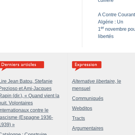
cuillère
A Contre Courant
Algérie : Un
er
1
novembre pou
libertés
Lire Jean Batou, Stefanie
Alternative libertaire,
le
Prezioso et Ami-Jacques
mensuel
Rapin (dir.), «
Quand vient la
Communiqués
nuit. Volontaires
Webditos
internationaux contre le
fascisme (Espagne 1936-
Tracts
1939)
»
Argumentaires
Catalogne : Construire