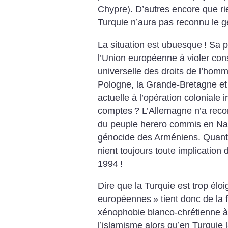
Chypre). D’autres encore que rie
Turquie n’aura pas reconnu le 
La situation est ubuesque
! Sa p
l’Union européenne à violer co
universelle des droits de l’homm
Pologne, la Grande-Bretagne et l’
actuelle à l’opération coloniale
comptes
? L’Allemagne n’a rec
du peuple herero commis en Nam
génocide des Arméniens. Quant a
nient toujours toute implicatio
1994
!
Dire que la Turquie est trop élo
européennes
» tient donc de la
xénophobie blanco-chrétienne à l
l’islamisme alors qu’en Turquie l