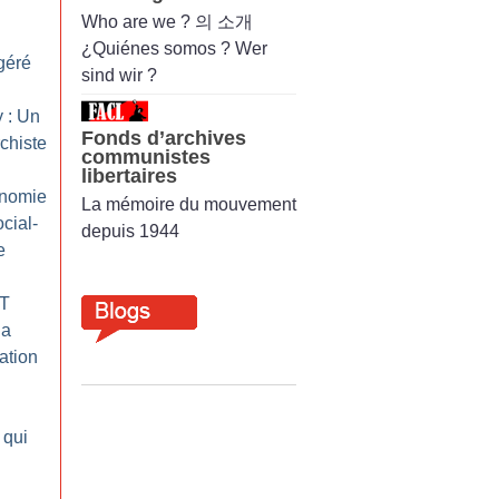
Who are we ? 의 소개
¿Quiénes somos ? Wer
ogéré
sind wir ?
 : Un
Fonds d’archives
chiste
communistes
libertaires
onomie
La mémoire du mouvement
cial-
depuis 1944
e
GT
la
ation
 qui