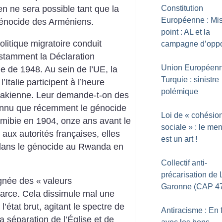
Constitution
n ne sera possible tant que la
Européenne : Mi
génocide des Arméniens.
point : AL et la
olitique migratoire conduit
campagne d’oppo
nstamment la Déclaration
Union Européen
e de 1948. Au sein de l’UE, la
Turquie : sinistre
Italie participent à l’heure
polémique
 irakienne. Leur demande-t-on des
onnu que récemment le génocide
Loi de «
cohésio
ibie en 1904, onze ans avant le
sociale
» : le me
ux autorités françaises, elles
est un art
!
n dans le génocide au Rwanda en
Collectif anti-
précarisation de L
ignée des «
valeurs
Garonne (CAP 4
 farce. Cela dissimule mal une
’état brut, agitant le spectre de
Antiracisme : En f
a séparation de l’Église et de