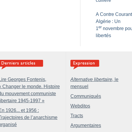
cuillère
A Contre Courant
Algérie : Un
er
1
novembre pou
libertés
Lire Georges Fontenis,
Alternative libertaire,
le
«
Changer le monde. Histoire
mensuel
du mouvement communiste
Communiqués
libertaire 1945-1997
»
Webditos
En 1926... et 1956 :
Tracts
Trajectoires de l’anarchisme
organisé
Argumentaires