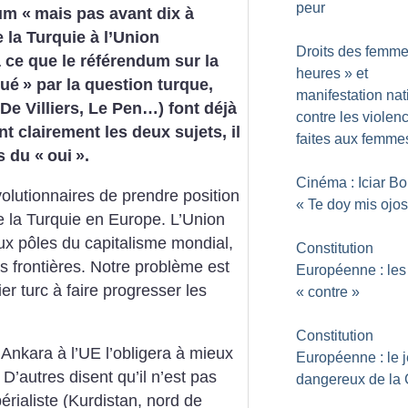
peur
um «
mais pas avant dix à
 la Turquie à l’Union
Droits des femme
 ce que le référendum sur la
heures
» et
lué
» par la question turque,
manifestation nat
(De Villiers, Le Pen…) font déjà
contre les violen
t clairement les deux sujets, il
faites aux femme
s du «
oui
».
Cinéma : Iciar Bol
volutionnaires de prendre position
«
Te doy mis ojos
de la Turquie en Europe. L’Union
x pôles du capitalisme mondial,
Constitution
es frontières. Notre problème est
Européenne : les 
er turc à faire progresser les
«
contre
»
Constitution
’Ankara à l’UE l’obligera à mieux
Européenne : le 
D’autres disent qu’il n’est pas
dangereux de la
rialiste (Kurdistan, nord de