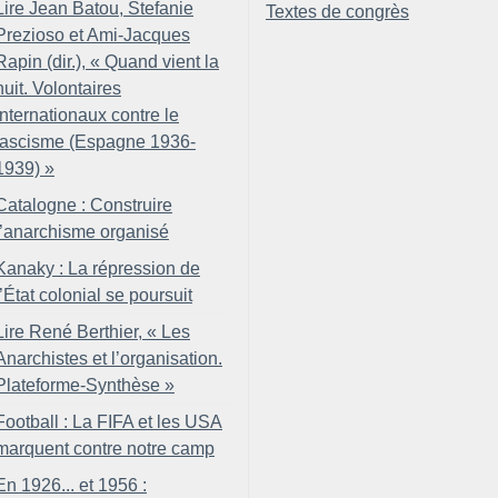
Lire Jean Batou, Stefanie
Textes de congrès
Prezioso et Ami-Jacques
Rapin (dir.), «
Quand vient la
nuit. Volontaires
internationaux contre le
fascisme (Espagne 1936-
1939)
»
Catalogne : Construire
l’anarchisme organisé
Kanaky : La répression de
l’État colonial se poursuit
Lire René Berthier, «
Les
Anarchistes et l’organisation.
Plateforme-Synthèse
»
Football : La FIFA et les USA
marquent contre notre camp
En 1926... et 1956 :