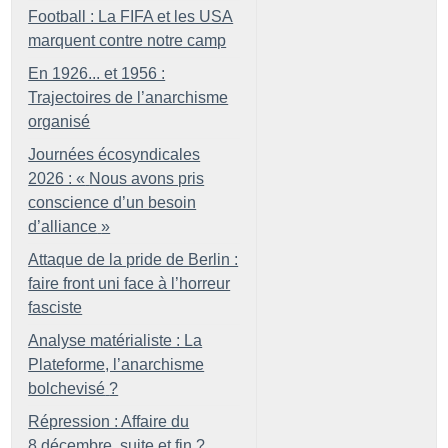
Football : La FIFA et les USA
marquent contre notre camp
En 1926... et 1956 :
Trajectoires de l’anarchisme
organisé
Journées écosyndicales
2026 : «
Nous avons pris
conscience d’un besoin
d’alliance
»
Attaque de la pride de Berlin :
faire front uni face à l’horreur
fasciste
Analyse matérialiste : La
Plateforme, l’anarchisme
bolchevisé
?
Répression : Affaire du
8 décembre, suite et fin
?