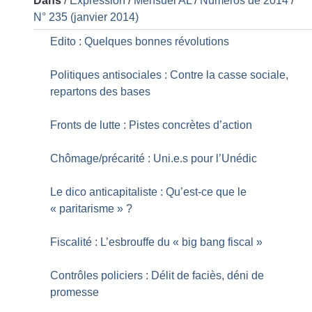
Dans
/
Expression
/
Mensuel AL
/
Numéros de 2014
/
N° 235 (janvier 2014)
Edito : Quelques bonnes révolutions
Politiques antisociales : Contre la casse sociale,
repartons des bases
Fronts de lutte : Pistes concrètes d’action
Chômage/précarité : Uni.e.s pour l’Unédic
Le dico anticapitaliste : Qu’est-ce que le
«
paritarisme
»
?
Fiscalité : L’esbrouffe du «
big bang fiscal
»
Contrôles policiers : Délit de faciès, déni de
promesse