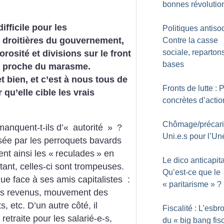
bonnes révolutio
ifficile pour les
Politiques antisoc
s droitières du gouvernement,
Contre la casse
sociale, reparton
rosité et divisions sur le front
bases
le proche du marasme.
et bien, et c’est à nous tous de
Fronts de lutte : 
 qu’elle cible les vrais
concrètes d’actio
Chômage/précarit
anquent-t-ils d’«
autorité
»
?
Uni.e.s pour l’Un
sée par les perroquets bavards
nt ainsi les «
reculades
» en
Le dico anticapita
ant, celles-ci sont trompeuses.
Qu’est-ce que le
que face à ses amis capitalistes :
«
paritarisme
»
?
ts revenus, mouvement des
, etc. D’un autre côté, il
Fiscalité : L’esbr
etraite pour les salarié-e-s,
du «
big bang fis