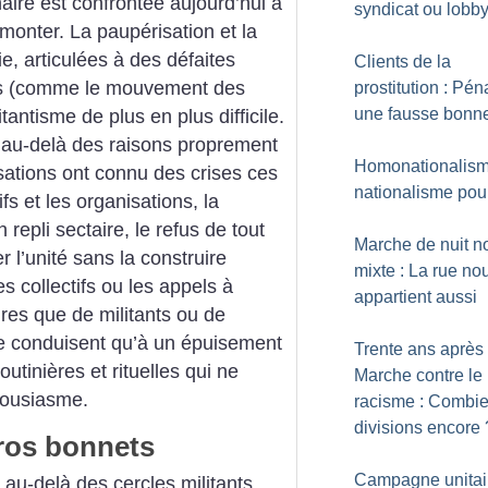
aire est confrontée aujourd’hui à
syndicat ou lobb
urmonter. La paupérisation et la
e, articulées à des défaites
Clients de la
tes (comme le mouvement des
prostitution : Péna
une fausse bonn
tantisme de plus en plus difficile.
 au-delà des raisons proprement
Homonationalism
sations ont connu des crises ces
nationalisme pou
fs et les organisations, la
 repli sectaire, le refus de tout
Marche de nuit n
 l’unité sans la construire
mixte : La rue no
s collectifs ou les appels à
appartient aussi
res que de militants ou de
ne conduisent qu’à un épuisement
Trente ans après 
routinières et rituelles qui ne
Marche contre le
housiasme.
racisme : Combi
divisions encore
ros bonnets
Campagne unitai
er au-delà des cercles militants