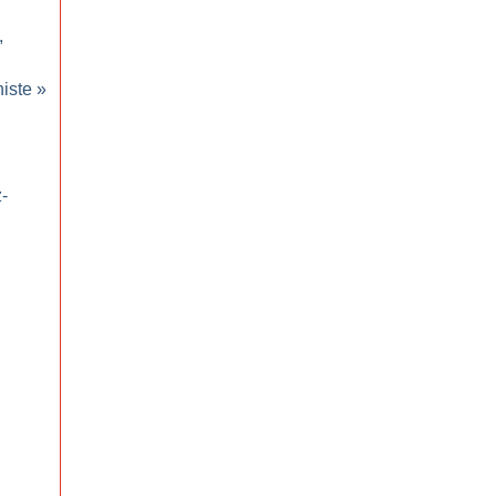
,
iste
»
-