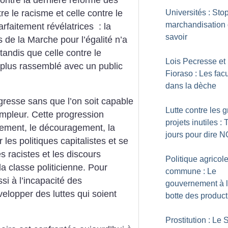
tre le racisme et celle contre le
Universités : Stop
marchandisation
faitement révélatrices : la
savoir
s de la Marche pour l’égalité n’a
andis que celle contre le
Lois Pecresse et
 plus rassemblé avec un public
Fioraso : Les fac
dans la dèche
gresse sans que l’on soit capable
Lutte contre les 
pleur. Cette progression
projets inutiles : 
solement, le découragement, la
jours pour dire 
les politiques capitalistes et se
es racistes et les discours
Politique agricol
la classe politicienne. Pour
commune : Le
si à l’incapacité des
gouvernement à 
velopper des luttes qui soient
botte des product
Prostitution : Le 