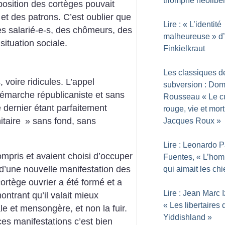
triomphe néolibér
mposition des cortèges pouvait
et des patrons. C’est oublier que
Lire : «
L’identité
es salarié-e-s, des chômeurs, des
malheureuse
» d
situation sociale.
Finkielkraut
Les classiques d
 voire ridicules. L’appel
subversion : Dom
démarche républicaniste et sans
Rousseau «
Le c
e dernier étant parfaitement
rouge, vie et mor
itaire
» sans fond, sans
Jacques Roux
»
Lire : Leonardo 
ompris et avaient choisi d’occuper
Fuentes, «
L’ho
 d’une nouvelle manifestation des
qui aimait les ch
ortège ouvrier a été formé et a
Lire : Jean Marc I
ontrant qu’il valait mieux
«
Les libertaires 
le et mensongère, et non la fuir.
Yiddishland
»
ces manifestations c’est bien