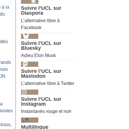
 à la
Suivre l’UCL sur
Diaspora
 du
L’alternative libre à
Facebook
ultés
Suivre l’UCL sur
Bluesky
Adieu Elon Musk
grands
Trois
Suivre l’UCL sur
Mastodon
NON
L’alternative libre à Twitter
e
Suivre l’UCL sur
Instagram
la
ivistes
Instantanés rouge et noir
Strass,
Multilingue