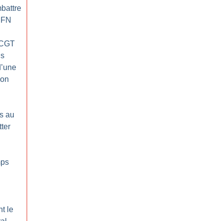
mbattre
 FN
(CGT
s
d’une
ion
s au
tter
mps
t le