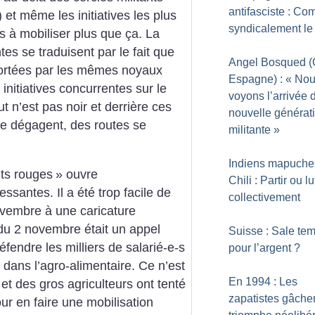
antifasciste : Co
et même les initiatives les plus
syndicalement le
s à mobiliser plus que ça. La
tes se traduisent par le fait que
Angel Bosqued 
 portées par les mêmes noyaux
Espagne) : «
Nou
 initiatives concurrentes sur le
voyons l’arrivée 
t n’est pas noir et derrière ces
nouvelle générat
se dégagent, des routes se
militante
»
Indiens mapuche
ts rouges
» ouvre
Chili : Partir ou lu
ssantes. Il a été trop facile de
collectivement
ovembre à une caricature
 du 2 novembre était un appel
Suisse : Sale te
fendre les milliers de salarié-e-s
pour l’argent
?
dans l’agro-alimentaire. Ce n’est
En 1994 : Les
et des gros agriculteurs ont tenté
zapatistes gâchen
ur en faire une mobilisation