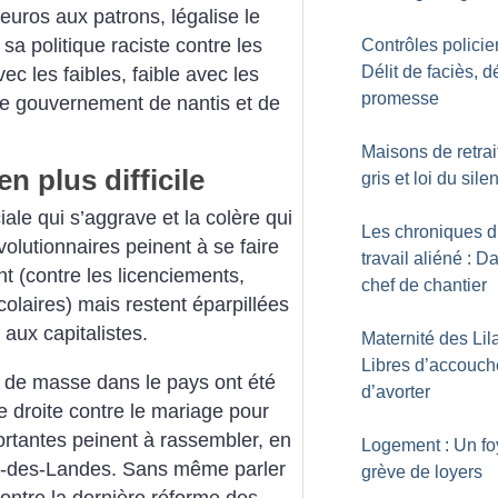
’euros aux patrons, légalise le
 sa politique raciste contre les
Contrôles policier
Délit de faciès, d
ec les faibles, faible avec les
promesse
e ce gouvernement de nantis et de
Maisons de retrait
n plus difficile
gris et loi du sile
iale qui s’aggrave et la colère qui
Les chroniques 
volutionnaires peinent à se faire
travail aliéné : D
nt (contre les licenciements,
chef de chantier
olaires) mais restent éparpillées
aux capitalistes.
Maternité des Lila
Libres d’accouch
s de masse dans le pays ont été
d’avorter
me droite contre le mariage pour
portantes peinent à rassembler, en
Logement : Un fo
me-des-Landes. Sans même parler
grève de loyers
ontre la dernière réforme des