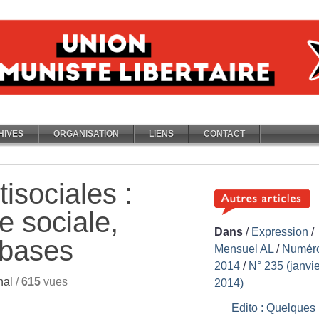
HIVES
ORGANISATION
LIENS
CONTACT
tisociales :
e sociale,
Dans
/
Expression
/
 bases
Mensuel AL
/
Numér
2014
/
N° 235 (janvie
nal
/
615
vues
2014)
Edito : Quelques