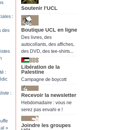
ns
Soutenir l’UCL
iales :
Boutique UCL en ligne
s des
Des livres, des
autocollants, des affiches,
des DVD, des tee-shirts...
Pistes
n
Libération de la
Palestine
é :
édic
Campagne de boycott
liste :
Recevoir la newsletter
Hebdomadaire : vous ne
serez pas envahi·e !
ouffe
Joindre les groupes
cal
»