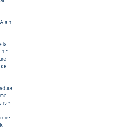
al
’Alain
e la
inic
uré
t de
Padura
mme
iens
»
zrine,
du