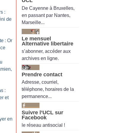
UCL
De Cayenne à Bruxelles,
s :
en passant par Nantes,
éni de
Marseille...
Le mensuel
e : Or
Alternative libertaire
nce
s’abonner, accéder aux
archives en ligne.
du
amien,
Prendre contact
Adresse, courriel,
téléphone, horaires de la
s :
permanence...
er et
Suivre l’UCL sur
Facebook
yer en
le réseau antisocial !