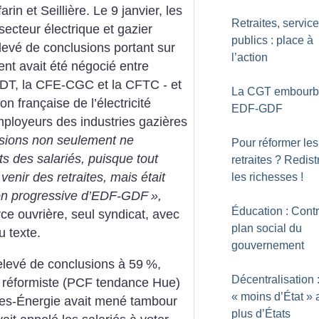
in et Seillière. Le 9 janvier, les
Retraites, servic
 secteur électrique et gazier
publics : place à
levé de conclusions portant sur
l’action
ent avait été négocié entre
FDT, la CFE-CGC et la CFTC - et
La CGT embourb
n française de l’électricité
EDF-GDF
ployeurs des industries gazières
usions non seulement ne
Pour réformer les
ts des salariés, puisque tout
retraites
? Redist
venir des retraites, mais était
les richesses
!
tion progressive d’EDF-GDF
»,
Éducation : Contr
rce ouvrière, seul syndicat, avec
plan social du
 texte.
gouvernement
relevé de conclusions à 59
%,
Décentralisation 
x réformiste (PCF tendance Hue)
«
moins d’État
» 
ines-Énergie avait mené tambour
plus d’États