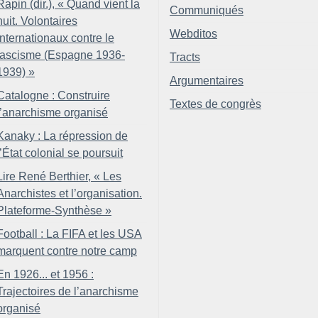
Rapin (dir.), «
Quand vient la
Communiqués
nuit. Volontaires
Webditos
internationaux contre le
fascisme (Espagne 1936-
Tracts
1939)
»
Argumentaires
Catalogne : Construire
Textes de congrès
l’anarchisme organisé
Kanaky : La répression de
l’État colonial se poursuit
Lire René Berthier, «
Les
Anarchistes et l’organisation.
Plateforme-Synthèse
»
Football : La FIFA et les USA
marquent contre notre camp
En 1926... et 1956 :
Trajectoires de l’anarchisme
organisé