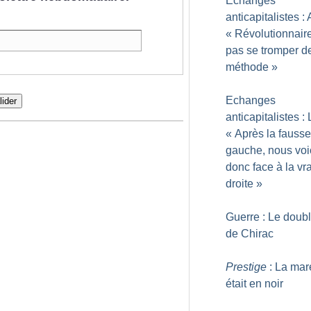
Echanges
anticapitalistes : 
«
Révolutionnaire
pas se tromper d
méthode
»
Echanges
lider
anticapitalistes :
«
Après la fausse
gauche, nous voi
donc face à la vr
droite
»
Guerre : Le doubl
de Chirac
Prestige
: La mar
était en noir