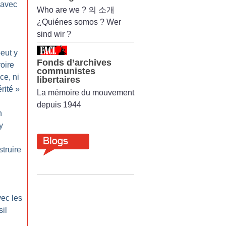
é avec
Who are we ? 의 소개
¿Quiénes somos ? Wer
sind wir ?
peut y
Fonds d’archives
voire
communistes
ce, ni
libertaires
rité
»
La mémoire du mouvement
depuis 1944
n
y
truire
vec les
sil