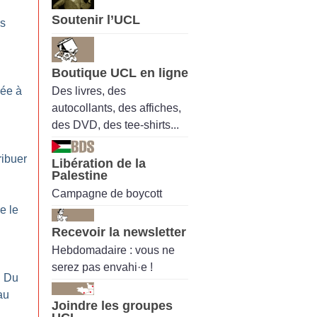
Soutenir l’UCL
es
Boutique UCL en ligne
Des livres, des
ée à
autocollants, des affiches,
des DVD, des tee-shirts...
ribuer
Libération de la
Palestine
Campagne de boycott
e le
Recevoir la newsletter
Hebdomadaire : vous ne
serez pas envahi·e !
: Du
au
Joindre les groupes