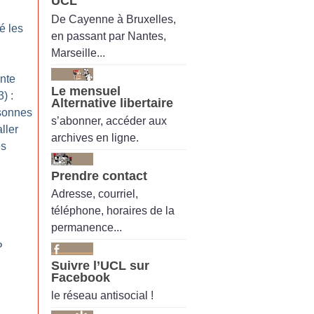
UCL
De Cayenne à Bruxelles,
é les
en passant par Nantes,
Marseille...
ante
Le mensuel
) :
Alternative libertaire
rsonnes
s’abonner, accéder aux
ller
archives en ligne.
es
Prendre contact
Adresse, courriel,
téléphone, horaires de la
permanence...
P
Suivre l’UCL sur
Facebook
le réseau antisocial !