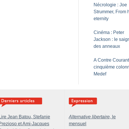
Nécrologie : Joe
Strummer, From h
eternity
Cinéma : Peter
Jackson : le saig
des anneaux
A Contre Courant
cinquième colon
Medef
Lire Jean Batou, Stefanie
Alternative libertaire,
le
Prezioso et Ami-Jacques
mensuel