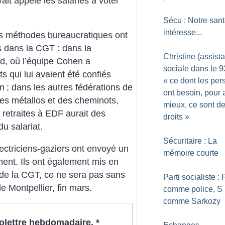
vait appelé les salariés à voter
Sécu : Notre sant
intéresse...
es méthodes bureaucratiques ont
 dans la CGT : dans la
Christine (assist
d, où l’équipe Cohen a
sociale dans le 93
qui lui avaient été confiés
«
ce dont les pe
on
; dans les autres fédérations de
ont besoin, pour a
es métallos et des cheminots,
mieux, ce sont d
s retraites à EDF aurait des
droits
»
u salariat.
Sécuritaire : La
électriciens-gaziers ont envoyé un
mémoire courte
nt. Ils ont également mis en
ste de la CGT, ce ne sera pas sans
Parti socialiste : 
 Montpellier, fin mars.
comme police, S
comme Sarkozy
nfolettre hebdomadaire.
*