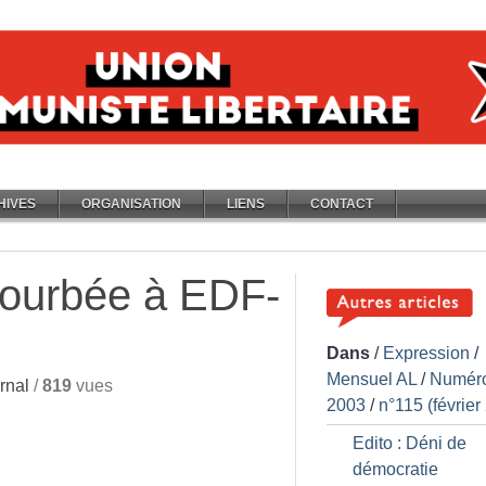
HIVES
ORGANISATION
LIENS
CONTACT
ourbée à EDF-
Dans
/
Expression
/
Mensuel AL
/
Numér
rnal
/
819
vues
2003
/
n°115 (février
Edito : Déni de
démocratie