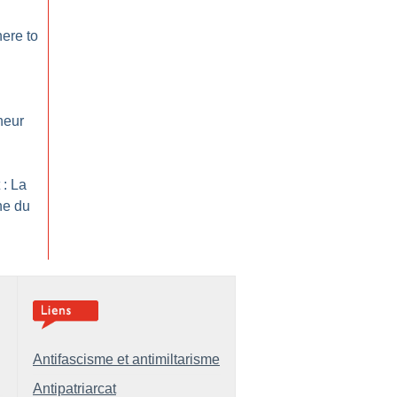
ere to
neur
 : La
ne du
Antifascisme et antimiltarisme
Antipatriarcat