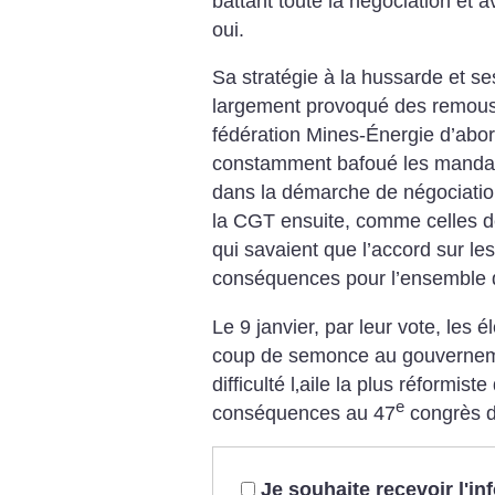
battant toute la négociation et a
oui.
Sa stratégie à la hussarde et s
largement provoqué des remous
fédération Mines-Énergie d’abor
constamment bafoué les mandats 
dans la démarche de négociati
la CGT ensuite, comme celles d
qui savaient que l’accord sur le
conséquences pour l’ensemble d
Le 9 janvier, par leur vote, les 
coup de semonce au gouverneme
difficulté l‚aile la plus réformi
e
conséquences au 47
congrès de
Je souhaite recevoir l'i