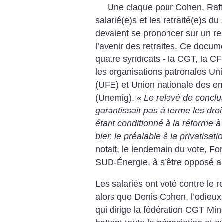
Une claque pour Cohen, Raffar
salarié(e)s et les retraité(e)s du
devaient se prononcer sur un re
l’avenir des retraites. Ce docum
quatre syndicats - la CGT, la C
les organisations patronales Unio
(UFE) et Union nationale des em
(Unemig).
«
Le relevé de concl
garantissait pas à terme les droi
étant conditionné à la réforme à 
bien le préalable à la privatisa
notait, le lendemain du vote, Fo
SUD-Énergie, à s’être opposé au
Les salariés ont voté contre le 
alors que Denis Cohen, l’odieu
qui dirige la fédération CGT M