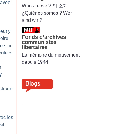
é avec
Who are we ? 의 소개
¿Quiénes somos ? Wer
sind wir ?
peut y
Fonds d’archives
voire
communistes
ce, ni
libertaires
rité
»
La mémoire du mouvement
depuis 1944
n
y
truire
vec les
sil