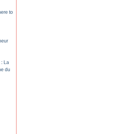
ere to
neur
 : La
ne du