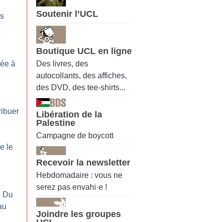
Soutenir l’UCL
es
Boutique UCL en ligne
Des livres, des
ée à
autocollants, des affiches,
des DVD, des tee-shirts...
ribuer
Libération de la
Palestine
Campagne de boycott
e le
Recevoir la newsletter
Hebdomadaire : vous ne
serez pas envahi·e !
: Du
au
Joindre les groupes