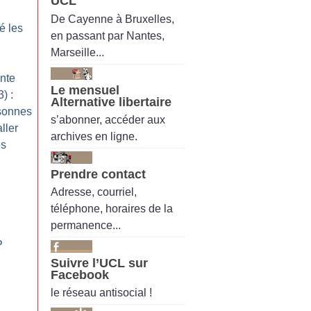
UCL
De Cayenne à Bruxelles,
é les
en passant par Nantes,
Marseille...
ante
Le mensuel
) :
Alternative libertaire
rsonnes
s’abonner, accéder aux
ller
archives en ligne.
es
Prendre contact
Adresse, courriel,
téléphone, horaires de la
permanence...
P
Suivre l’UCL sur
Facebook
le réseau antisocial !