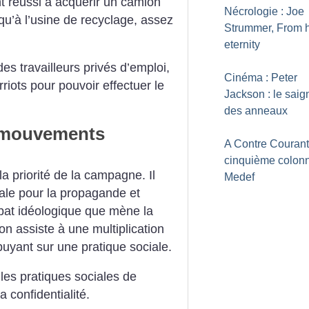
t réussi à acquérir un camion
Nécrologie : Joe
squ’à l’usine de recyclage, assez
Strummer, From h
eternity
s travailleurs privés d’emploi,
Cinéma : Peter
iots pour pouvoir effectuer le
Jackson : le saig
des anneaux
t mouvements
A Contre Courant
cinquième colon
la priorité de la campagne. Il
Medef
male pour la propagande et
mbat idéologique que mène la
 assiste à une multiplication
ppuyant sur une pratique sociale.
les pratiques sociales de
 confidentialité.