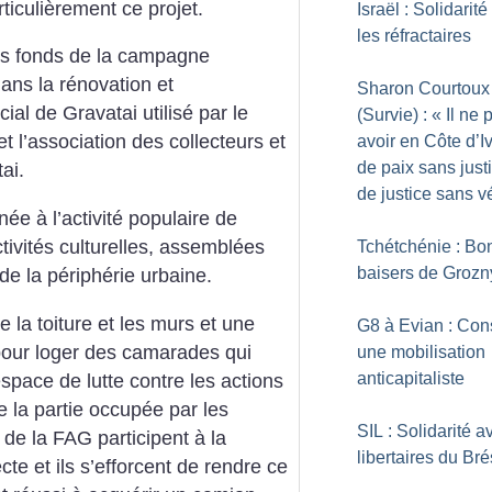
ticulièrement ce projet.
Israël : Solidarit
les réfractaires
des fonds de la campagne
dans la rénovation et
Sharon Courtoux
ial de Gravatai utilisé par le
(Survie) : «
Il ne 
t l’association des collecteurs et
avoir en Côte d’I
de paix sans justi
ai.
de justice sans vé
née à l’activité populaire de
ctivités culturelles, assemblées
Tchétchénie : Bo
baisers de Grozn
de la périphérie urbaine.
 la toiture et les murs et une
G8 à Evian : Cons
 pour loger des camarades qui
une mobilisation
anticapitaliste
espace de lutte contre les actions
 la partie occupée par les
SIL : Solidarité a
de la FAG participent à la
libertaires du Bré
cte et ils s’efforcent de rendre ce