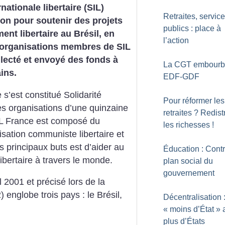
nationale libertaire (SIL)
Retraites, servic
ion pour soutenir des projets
publics : place à
t libertaire au Brésil, en
l’action
organisations membres de SIL
llecté et envoyé des fonds à
La CGT embourb
ins.
EDF-GDF
 s’est constitué Solidarité
Pour réformer les
Des organisations d’une quinzaine
retraites
? Redist
IL France est composé du
les richesses
!
ation communiste libertaire et
es principaux buts est d’aider au
Éducation : Contr
ertaire à travers le monde.
plan social du
gouvernement
 2001 et précisé lors de la
) englobe trois pays : le Brésil,
Décentralisation 
«
moins d’État
» 
plus d’États