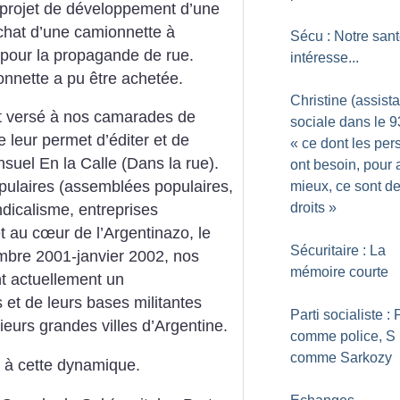
projet de développement d’une
achat d’une camionnette à
Sécu : Notre sant
 pour la propagande de rue.
intéresse...
onnette a pu être achetée.
Christine (assist
 et versé à nos camarades de
sociale dans le 93
re leur permet d’éditer et de
«
ce dont les pe
nsuel En la Calle (Dans la rue).
ont besoin, pour a
ulaires (assemblées populaires,
mieux, ce sont d
droits
»
icalisme, entreprises
t au cœur de l’Argentinazo, le
Sécuritaire : La
mbre 2001-janvier 2002, nos
mémoire courte
t actuellement un
 et de leurs bases militantes
Parti socialiste : 
ieurs grandes villes d’Argentine.
comme police, S
comme Sarkozy
e à cette dynamique.