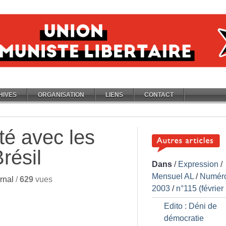
HIVES
ORGANISATION
LIENS
CONTACT
ité avec les
Brésil
Dans
/
Expression
/
Mensuel AL
/
Numér
rnal
/
629
vues
2003
/
n°115 (février
Edito : Déni de
démocratie