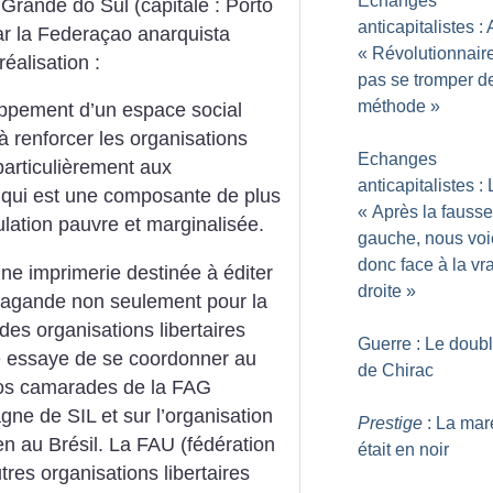
Echanges
 Grande do Sul (capitale : Porto
anticapitalistes : 
ar la Federaçao anarquista
«
Révolutionnaire
éalisation :
pas se tromper d
méthode
»
loppement d’un espace social
 à renforcer les organisations
Echanges
particulièrement aux
anticapitalistes :
i qui est une composante de plus
«
Après la fausse
lation pauvre et marginalisée.
gauche, nous voi
donc face à la vr
une imprimerie destinée à éditer
droite
»
opagande non seulement pour la
es organisations libertaires
Guerre : Le doubl
le essaye de se coordonner au
de Chirac
 nos camarades de la FAG
gne de SIL et sur l’organisation
Prestige
: La mar
en au Brésil. La FAU (fédération
était en noir
res organisations libertaires