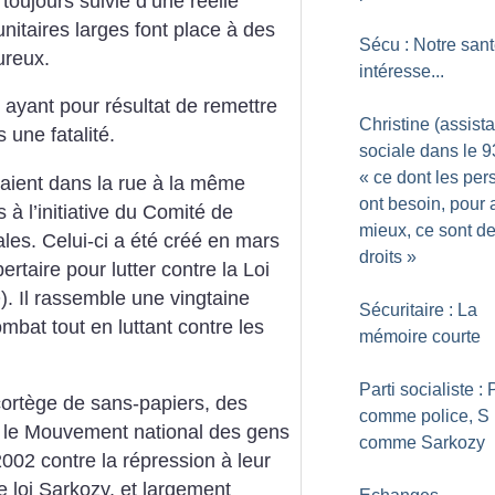
toujours suivie d’une réelle
unitaires larges font place à des
Sécu : Notre sant
ureux.
intéresse...
 ayant pour résultat de remettre
Christine (assist
 une fatalité.
sociale dans le 93
«
ce dont les pe
aient dans la rue à la même
ont besoin, pour a
à l’initiative du Comité de
mieux, ce sont d
les. Celui-ci a été créé en mars
droits
»
ibertaire pour lutter contre la Loi
). Il rassemble une vingtaine
Sécuritaire : La
mbat tout en luttant contre les
mémoire courte
Parti socialiste : 
 cortège de sans-papiers, des
comme police, S
et le Mouvement national des gens
comme Sarkozy
02 contre la répression à leur
e loi Sarkozy, et largement