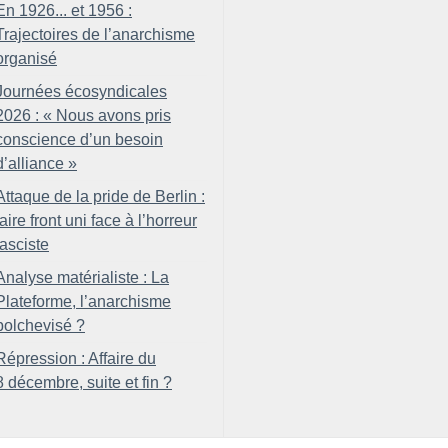
En 1926... et 1956 :
Trajectoires de l’anarchisme
organisé
Journées écosyndicales
2026 : «
Nous avons pris
conscience d’un besoin
d’alliance
»
Attaque de la pride de Berlin :
faire front uni face à l’horreur
fasciste
Analyse matérialiste : La
Plateforme, l’anarchisme
bolchevisé
?
Répression : Affaire du
8 décembre, suite et fin
?