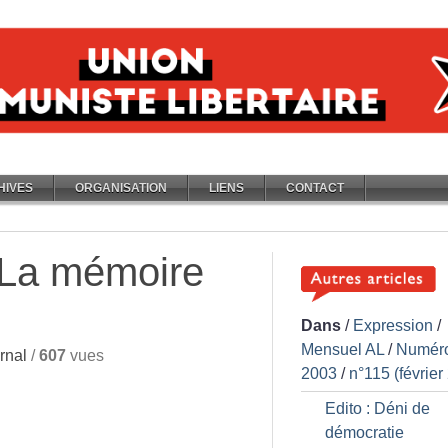
HIVES
ORGANISATION
LIENS
CONTACT
: La mémoire
Dans
/
Expression
/
Mensuel AL
/
Numér
rnal
/
607
vues
2003
/
n°115 (février
Edito : Déni de
démocratie