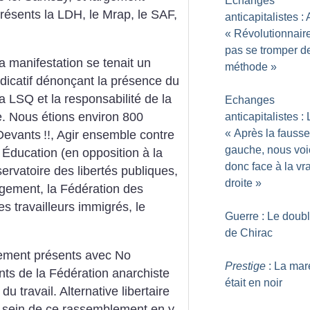
Echanges
résents la LDH, le Mrap, le SAF,
anticapitalistes : 
«
Révolutionnaire
pas se tromper d
a manifestation se tenait un
méthode
»
dicatif dénonçant la présence du
 la LSQ et la responsabilité de la
Echanges
. Nous étions environ 800
anticapitalistes :
«
Après la fausse
 Devants
!!, Agir ensemble contre
gauche, nous voi
 Éducation (en opposition à la
donc face à la vr
servatoire des libertés publiques,
droite
»
ogement, la Fédération des
es travailleurs immigrés, le
Guerre : Le doubl
de Chirac
irement présents avec No
Prestige
: La mar
ants de la Fédération anarchiste
était en noir
u travail. Alternative libertaire
u sein de ce rassemblement en y