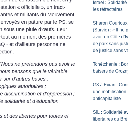
Israël : Solidarit
estation «
officielle
», un tract-
les réfractaires
antes et militants du Mouvement
, envoyés en pâture par le PS, se
Sharon Courtoux
ion sous une pluie d’œufs. Leur
(Survie) : «
Il ne 
surtout au moment des premières
avoir en Côte d’I
de paix sans justi
Q - et d’ailleurs personne ne
de justice sans vé
ection.
"Nous ne prétendons pas avoir le
Tchétchénie : Bo
baisers de Grozn
 nous pensons que le véritable
ir sur d’autres bases :
G8 à Evian : Cons
ogiques autoritaires
;
une mobilisation
 discrimination et d’oppression
;
anticapitaliste
 solidarité et d’éducation
SIL : Solidarité a
 et des libertés pour toutes et
libertaires du Bré