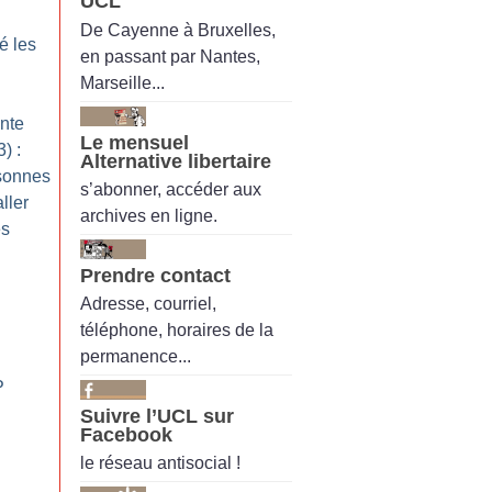
UCL
De Cayenne à Bruxelles,
é les
en passant par Nantes,
Marseille...
ante
Le mensuel
) :
Alternative libertaire
rsonnes
s’abonner, accéder aux
ller
archives en ligne.
es
Prendre contact
Adresse, courriel,
téléphone, horaires de la
permanence...
P
Suivre l’UCL sur
Facebook
le réseau antisocial !