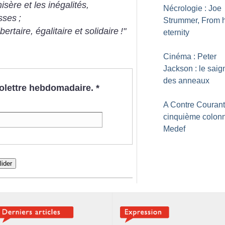
isère et les inégalités,
Nécrologie : Joe
esses
;
Strummer, From h
bertaire, égalitaire et solidaire
!"
eternity
Cinéma : Peter
Jackson : le saig
des anneaux
nfolettre hebdomadaire.
*
A Contre Courant
cinquième colon
Medef
lider