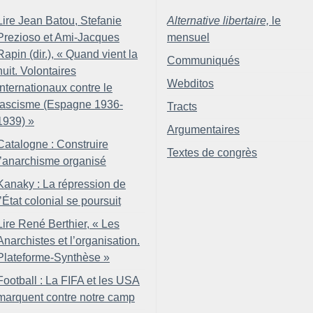
Lire Jean Batou, Stefanie
Alternative libertaire,
le
Prezioso et Ami-Jacques
mensuel
Rapin (dir.), «
Quand vient la
Communiqués
nuit. Volontaires
Webditos
internationaux contre le
fascisme (Espagne 1936-
Tracts
1939)
»
Argumentaires
Catalogne : Construire
Textes de congrès
l’anarchisme organisé
Kanaky : La répression de
l’État colonial se poursuit
Lire René Berthier, «
Les
Anarchistes et l’organisation.
Plateforme-Synthèse
»
Football : La FIFA et les USA
marquent contre notre camp