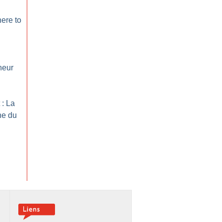
ere to
neur
 : La
ne du