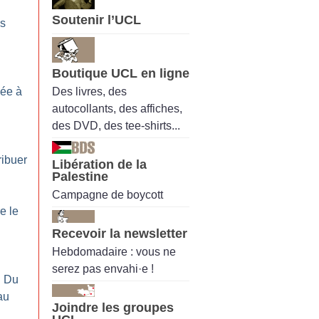
Soutenir l’UCL
es
Boutique UCL en ligne
Des livres, des
ée à
autocollants, des affiches,
des DVD, des tee-shirts...
ribuer
Libération de la
Palestine
Campagne de boycott
e le
Recevoir la newsletter
Hebdomadaire : vous ne
serez pas envahi·e !
: Du
au
Joindre les groupes