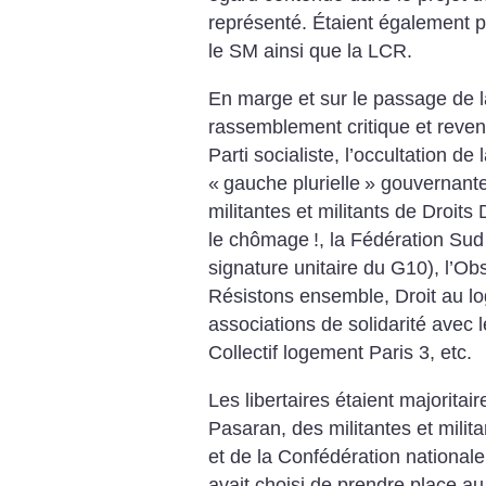
représenté. Étaient également p
le SM ainsi que la LCR.
En marge et sur le passage de l
rassemblement critique et reven
Parti socialiste, l’occultation de
«
gauche plurielle
» gouvernante
militantes et militants de Droits
le chômage
!, la Fédération Sud
signature unitaire du G10), l’Ob
Résistons ensemble, Droit au l
associations de solidarité avec l
Collectif logement Paris 3, etc.
Les libertaires étaient majorita
Pasaran, des militantes et milit
et de la Confédération nationale d
avait choisi de prendre place a