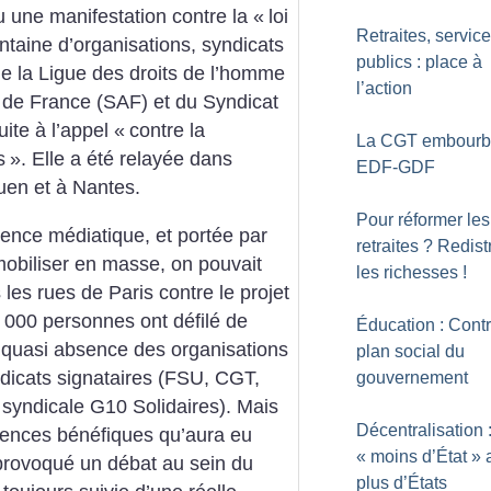
eu une manifestation contre la «
loi
Retraites, servic
ntaine d’organisations, syndicats
publics : place à
 de la Ligue des droits de l’homme
l’action
 de France (SAF) et du Syndicat
uite à l’appel «
contre la
La CGT embourb
s
». Elle a été relayée dans
EDF-GDF
uen et à Nantes.
Pour réformer les
ience médiatique, et portée par
retraites
? Redist
mobiliser en masse, on pouvait
les richesses
!
les rues de Paris contre le projet
 000 personnes ont défilé de
Éducation : Contr
 quasi absence des organisations
plan social du
ndicats signataires (FSU, CGT,
gouvernement
syndicale G10 Solidaires). Mais
Décentralisation 
uences bénéfiques qu’aura eu
«
moins d’État
» 
 provoqué un débat au sein du
plus d’États