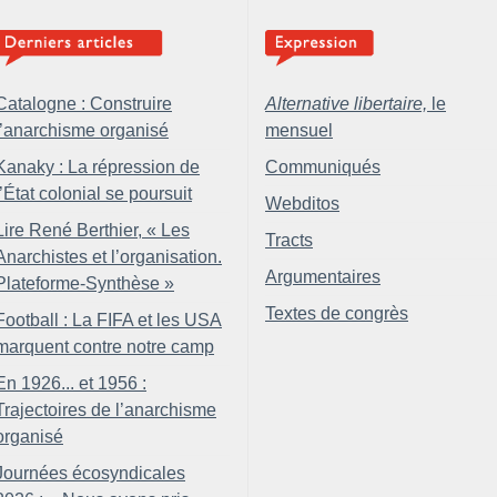
Catalogne : Construire
Alternative libertaire,
le
l’anarchisme organisé
mensuel
Kanaky : La répression de
Communiqués
l’État colonial se poursuit
Webditos
Lire René Berthier, «
Les
Tracts
Anarchistes et l’organisation.
Argumentaires
Plateforme-Synthèse
»
Textes de congrès
Football : La FIFA et les USA
marquent contre notre camp
En 1926... et 1956 :
Trajectoires de l’anarchisme
organisé
Journées écosyndicales