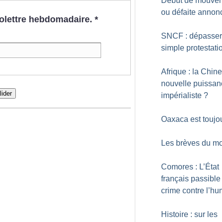
Début de mouve
ou défaite annon
nfolettre hebdomadaire.
*
SNCF : dépasser
simple protestati
Afrique : la Chine
nouvelle puissan
lider
impérialiste
?
Oaxaca est toujou
Les brèves du mo
Comores : L’État
français passible
crime contre l’hu
Histoire : sur les