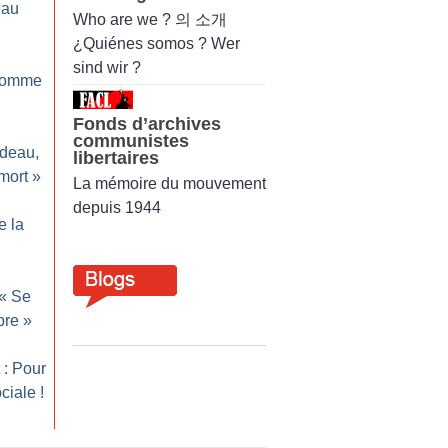
eau
Who are we ? 의 소개
¿Quiénes somos ? Wer
sind wir ?
homme
Fonds d’archives
communistes
odeau,
libertaires
mort
»
La mémoire du mouvement
depuis 1944
e la
 «
Se
bre
»
 : Pour
ciale
!