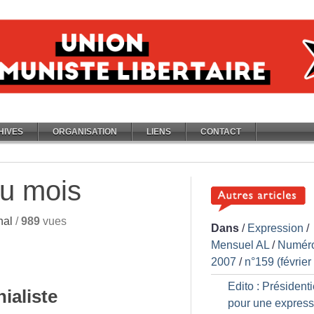
HIVES
ORGANISATION
LIENS
CONTACT
du mois
nal
/
989
vues
Dans
/
Expression
/
Mensuel AL
/
Numér
2007
/
n°159 (février
Edito : Présidentie
ialiste
pour une express