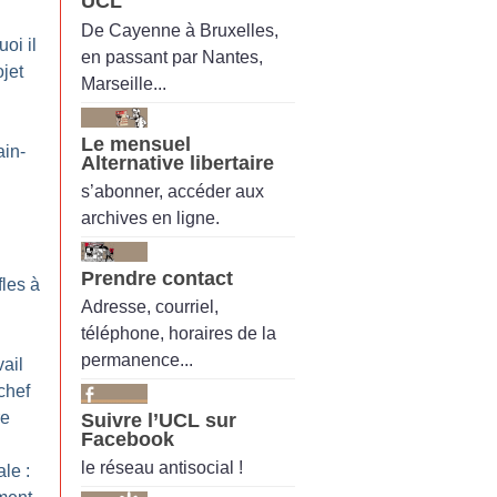
UCL
De Cayenne à Bruxelles,
oi il
en passant par Nantes,
ojet
Marseille...
Le mensuel
ain-
Alternative libertaire
s’abonner, accéder aux
archives en ligne.
Prendre contact
fles à
Adresse, courriel,
téléphone, horaires de la
permanence...
ail
chef
re
Suivre l’UCL sur
Facebook
le réseau antisocial !
le :