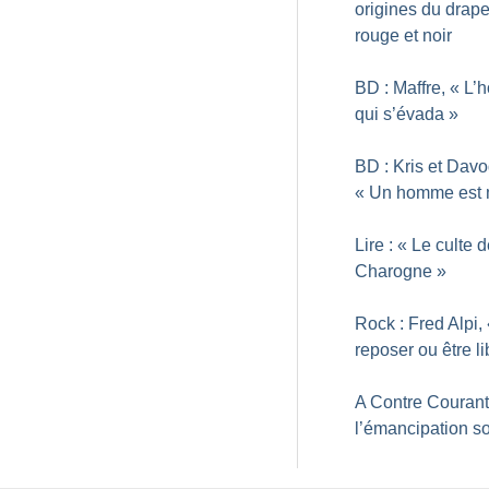
origines du drap
rouge et noir
BD : Maffre, «
L’
qui s’évada
»
BD : Kris et Dav
«
Un homme est 
Lire : «
Le culte d
Charogne
»
Rock : Fred Alpi,
reposer ou être li
A Contre Courant
l’émancipation so