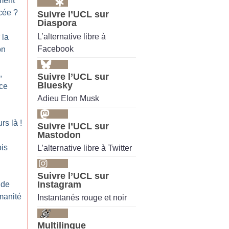
ment
cée
?
Suivre l’UCL sur
Diaspora
L’alternative libre à
 la
Facebook
on
,
Suivre l’UCL sur
Bluesky
ce
Adieu Elon Musk
rs là
!
Suivre l’UCL sur
Mastodon
is
L’alternative libre à Twitter
Suivre l’UCL sur
Instagram
 de
manité
Instantanés rouge et noir
Multilingue