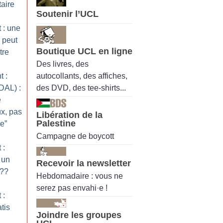
taire
Soutenir l’UCL
 : une
) peut
Boutique UCL en ligne
tre
Des livres, des
autocollants, des affiches,
 :
des DVD, des tee-shirts...
DAL) :
e
x, pas
Libération de la
Palestine
e”
Campagne de boycott
 :
 un
Recevoir la newsletter
??
Hebdomadaire : vous ne
serez pas envahi·e !
 :
tis
Joindre les groupes