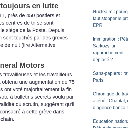
toujours en lutte
Nucléaire : pourqu
TT, près de 450 postiers et
faut stopper le pr
es centres de tri se sont
EPR
 le siège de la Poste. Depuis
ri sont touchés par des grèves
Immigration : Pét
 de nuit (lire Alternative
Sarkozy, un
rapprochement
déplacé
?
eneral Motors
Sans-papiers : ra
travailleuses et les travailleurs
Paris
t obtenu une augmentation de 75
es ont voté majoritairement la fin
Chronique du trav
 vote à bulletins secrets voulu par
aliéné : Chantal, 
lidité du scrutin, suggérant qu’il
d’agence bancai
a consacré à cette grève dans
ochain.
Education nationa