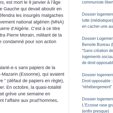
, est mort le 9 janvier à l’âge
communiste liber
le Gauche qui devait aboutir en
Dossier logement
défendra les insurgés malgaches
lutte (médiatique
uvement national algérien (MNA)
en cacher une au
rre d’Algérie. C’est à ce titre
ra Pierre Morain, militant de la
Dossier Logement
re condamné pour son action
Benoite Bureau (
“Sans création d
logements sociau
de droit opposabl
larié-e-s sans papiers de la
y-Mazarin (Essonne), qui avaient
Dossier logement
ve ” (défaut de papiers en règle),
Droit opposable :
“réhébergement”
er. En octobre, la quasi-totalité
fait grève une semaine en
Dossier logement
nt l’affaire aux prud’hommes,
L’Ecosse rase gra
(enfin presque)