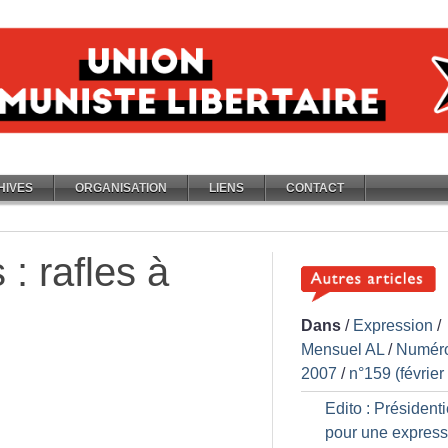
HIVES
ORGANISATION
LIENS
CONTACT
: rafles à
Dans
/
Expression
/
Mensuel AL
/
Numér
2007
/
n°159 (février
Edito : Présidentie
pour une express