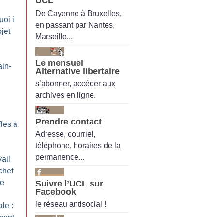
UCL
De Cayenne à Bruxelles,
oi il
en passant par Nantes,
ojet
Marseille...
Le mensuel
ain-
Alternative libertaire
s’abonner, accéder aux
archives en ligne.
Prendre contact
fles à
Adresse, courriel,
téléphone, horaires de la
permanence...
ail
chef
re
Suivre l’UCL sur
Facebook
le réseau antisocial !
le :