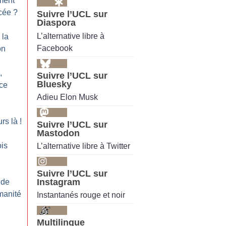
ment
cée
?
Suivre l’UCL sur
Diaspora
L’alternative libre à
 la
Facebook
on
,
Suivre l’UCL sur
Bluesky
ce
Adieu Elon Musk
rs là
!
Suivre l’UCL sur
Mastodon
is
L’alternative libre à Twitter
Suivre l’UCL sur
Instagram
 de
manité
Instantanés rouge et noir
Multilingue