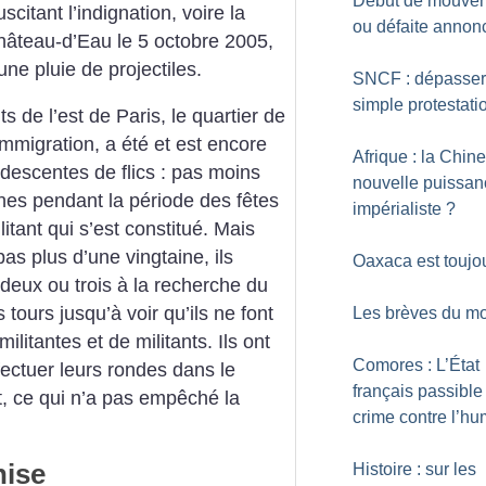
Début de mouve
citant l’indignation, voire la
ou défaite annon
hâteau-d’Eau le 5 octobre 2005,
une pluie de projectiles.
SNCF : dépasser
simple protestati
 de l’est de Paris, le quartier de
’immigration, a été et est encore
Afrique : la Chine
descentes de flics : pas moins
nouvelle puissan
ines pendant la période des fêtes
impérialiste
?
itant qui s’est constitué. Mais
as plus d’une vingtaine, ils
Oaxaca est toujou
 deux ou trois à la recherche du
 tours jusqu’à voir qu’ils ne font
Les brèves du mo
ilitantes et de militants. Ils ont
Comores : L’État
ectuer leurs rondes dans le
français passible
t, ce qui n’a pas empêché la
crime contre l’hu
nise
Histoire : sur les