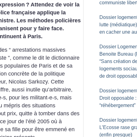
communiste liber
expression
? Attendez de voir la
olice française applique la
Dossier logement
nistre. Les méthodes policières
lutte (médiatique
anisent pour y faire face.
en cacher une au
ntinuent à Paris.
Dossier Logement
es “ arrestations massives
Benoite Bureau (
ste ”, comme le dit le dictionnaire
“Sans création d
rs populaires de Paris et de sa
logements sociau
ion concrète de la politique
de droit opposabl
ieur, Nicolas Sarkozy. Cette
ffre, aussi inutile qu’arbitraire,
Dossier logement
-s, pour les militant-e-s, mais
Droit opposable :
u mépris des situations
“réhébergement”
tout prix, quitte à tomber dans des
Dossier logement
 jour de l’été 2005 où à
L’Ecosse rase gra
de sa fille pour être emmené en
(enfin presque)