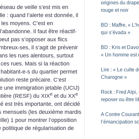
origines du drap
 réseau de veille s’est mis en
rouge et noir
le : quand l’alerte est donnée, il
 les moyens. C’est en
BD : Maffre, «
L’
l’abandonne. Il faut être réactif-
qui s’évada
»
peut pas s’opposer aux flics
breux-ses, il s’agit de prévenir
BD : Kris et Dav
«
Un homme est 
ans les rues alentours, surtout
ces rues. Mais si la réaction
Lire : «
Le culte d
s habitant-e-s du quartier permet
Charogne
»
olution reste précaire.
C’est
re une immigration jetable (UCIJ)
Rock : Fred Alpi,
e
e
ntière (RESF) du XIX
et du XX
reposer ou être li
té est très importante, ont décidé
s mensuels (les deuxième mardis
A Contre Courant
le) 1 pour montrer l’opposition
l’émancipation so
 politique de régularisation de