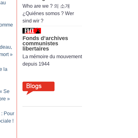
eau
Who are we ? 의 소개
¿Quiénes somos ? Wer
sind wir ?
homme
Fonds d’archives
communistes
odeau,
libertaires
mort
»
La mémoire du mouvement
depuis 1944
e la
 «
Se
bre
»
 : Pour
ciale
!