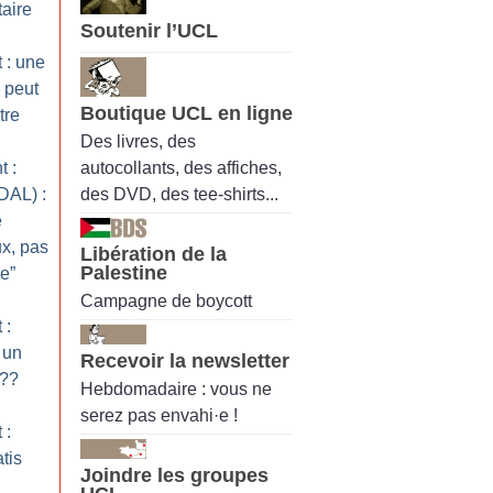
taire
Soutenir l’UCL
 : une
) peut
Boutique UCL en ligne
tre
Des livres, des
autocollants, des affiches,
 :
des DVD, des tee-shirts...
DAL) :
e
x, pas
Libération de la
Palestine
e”
Campagne de boycott
 :
 un
Recevoir la newsletter
??
Hebdomadaire : vous ne
serez pas envahi·e !
 :
tis
Joindre les groupes