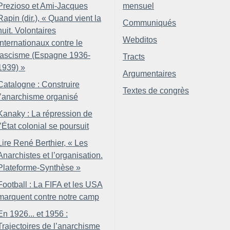
Prezioso et Ami-Jacques
mensuel
Rapin (dir.), «
Quand vient la
Communiqués
nuit. Volontaires
Webditos
internationaux contre le
fascisme (Espagne 1936-
Tracts
1939)
»
Argumentaires
Catalogne : Construire
Textes de congrès
l’anarchisme organisé
Kanaky : La répression de
l’État colonial se poursuit
Lire René Berthier, «
Les
Anarchistes et l’organisation.
Plateforme-Synthèse
»
Football : La FIFA et les USA
marquent contre notre camp
En 1926... et 1956 :
Trajectoires de l’anarchisme