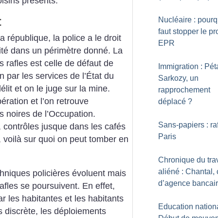
oisins présents.
t
Nucléaire : pourqu
faut stopper le pr
a république, la police a le droit
EPR
tité dans un périmètre donné. La
s rafles est celle de défaut de
Immigration : Pét
on par les services de l’État du
Sarkozy, un
élit et on le juge sur la mine.
rapprochement
pération et l’on retrouve
déplacé
?
 noires de l’Occupation.
Sans-papiers : ra
, contrôles jusque dans les cafés
Paris
voilà sur quoi on peut tomber en
Chronique du trav
aliéné : Chantal, 
chniques policières évoluent mais
d’agence bancai
afles se poursuivent. En effet,
ar les habitantes et les habitants
Education nationa
us discrète, les déploiements