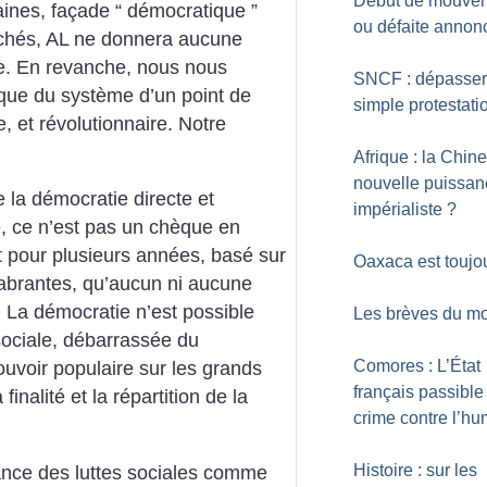
Début de mouve
caines, façade “ démocratique ”
ou défaite annon
rchés, AL ne donnera aucune
e. En revanche, nous nous
SNCF : dépasser
ique du système d’un point de
simple protestati
, et révolutionnaire. Notre
Afrique : la Chine
nouvelle puissan
e la démocratie directe et
impérialiste
?
, ce n’est pas un chèque en
pour plusieurs années, basé sur
Oaxaca est toujou
abrantes, qu’aucun ni aucune
r. La démocratie n’est possible
Les brèves du mo
sociale, débarrassée du
Comores : L’État
ouvoir populaire sur les grands
français passible
finalité et la répartition de la
crime contre l’hu
Histoire : sur les
ance des luttes sociales comme