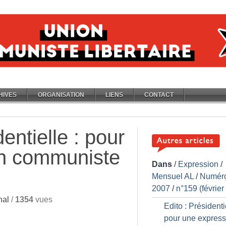
HIVES
ORGANISATION
LIENS
CONTACT
dentielle : pour
on communiste
Dans
/
Expression
/
Mensuel AL
/
Numér
2007
/
n°159 (février
nal
/
1354
vues
Edito : Présidentie
pour une express