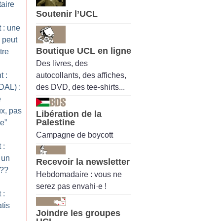
taire
Soutenir l’UCL
 : une
) peut
Boutique UCL en ligne
tre
Des livres, des
autocollants, des affiches,
 :
des DVD, des tee-shirts...
DAL) :
e
x, pas
Libération de la
Palestine
e”
Campagne de boycott
 :
 un
Recevoir la newsletter
??
Hebdomadaire : vous ne
serez pas envahi·e !
 :
tis
Joindre les groupes