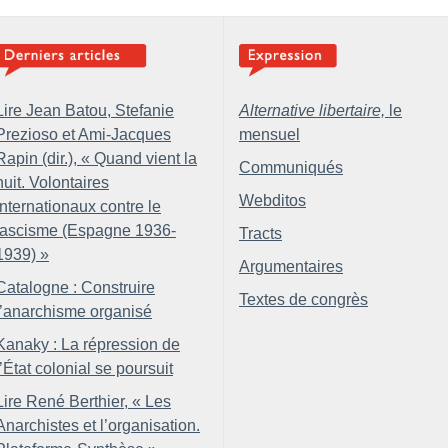
Lire Jean Batou, Stefanie
Alternative libertaire,
le
Prezioso et Ami-Jacques
mensuel
Rapin (dir.), «
Quand vient la
Communiqués
nuit. Volontaires
Webditos
internationaux contre le
fascisme (Espagne 1936-
Tracts
1939)
»
Argumentaires
Catalogne : Construire
Textes de congrès
l’anarchisme organisé
Kanaky : La répression de
l’État colonial se poursuit
Lire René Berthier, «
Les
Anarchistes et l’organisation.