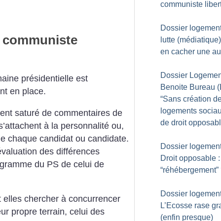
communiste liber
Dossier logement
n communiste
lutte (médiatique
en cacher une au
Dossier Logement
aine présidentielle est
Benoite Bureau (
t en place.
“Sans création d
logements sociau
sent saturé de commentaires de
de droit opposabl
s’attachent à la personnalité ou,
de chaque candidat ou candidate.
Dossier logement
évaluation des différences
Droit opposable :
programme du PS de celui de
“réhébergement”
Dossier logement
et elles chercher à concurrencer
L’Ecosse rase gra
ur propre terrain, celui des
(enfin presque)