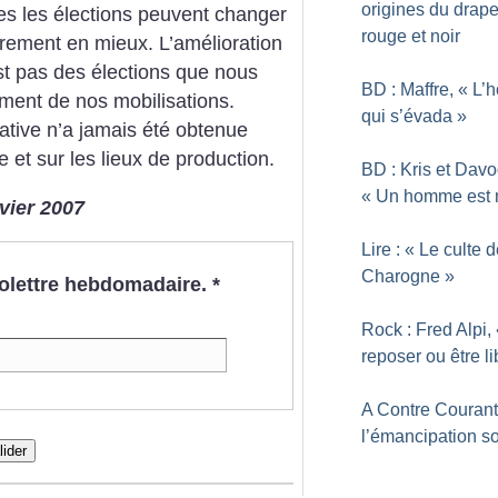
origines du drap
rtes les élections peuvent changer
rouge et noir
arement en mieux. L’amélioration
st pas des élections que nous
BD : Maffre, «
L’
ment de nos mobilisations.
qui s’évada
»
ative n’a jamais été obtenue
 et sur les lieux de production.
BD : Kris et Dav
«
Un homme est 
nvier 2007
Lire : «
Le culte d
Charogne
»
nfolettre hebdomadaire.
*
Rock : Fred Alpi,
reposer ou être li
A Contre Courant
l’émancipation so
lider