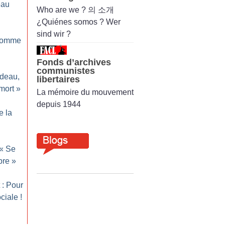
eau
Who are we ? 의 소개
¿Quiénes somos ? Wer
sind wir ?
homme
Fonds d’archives
communistes
odeau,
libertaires
mort
»
La mémoire du mouvement
depuis 1944
e la
 «
Se
bre
»
 : Pour
ciale
!