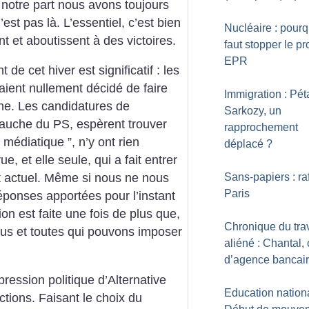
 notre part nous avons toujours
’est pas là. L’essentiel, c’est bien
Nucléaire : pourqu
t et aboutissent à des victoires.
faut stopper le pr
EPR
de cet hiver est significatif : les
ient nullement décidé de faire
Immigration : Pét
e. Les candidatures de
Sarkozy, un
gauche du PS, espèrent trouver
rapprochement
 médiatique ”, n’y ont rien
déplacé
?
e, et elle seule, qui a fait entrer
Sans-papiers : ra
t actuel. Même si nous ne nous
Paris
réponses apportées pour l’instant
ion est faite une fois de plus que,
Chronique du trav
tous et toutes qui pouvons imposer
aliéné : Chantal, 
d’agence bancai
pression politique d’Alternative
Education nationa
ections. Faisant le choix du