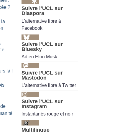
ment
cée
?
Suivre l’UCL sur
Diaspora
L’alternative libre à
 la
Facebook
on
,
Suivre l’UCL sur
Bluesky
ce
Adieu Elon Musk
rs là
!
Suivre l’UCL sur
Mastodon
is
L’alternative libre à Twitter
Suivre l’UCL sur
Instagram
 de
manité
Instantanés rouge et noir
Multilingue