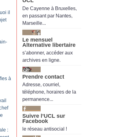
UCL
De Cayenne à Bruxelles,
oi il
en passant par Nantes,
ojet
Marseille...
Le mensuel
ain-
Alternative libertaire
s’abonner, accéder aux
archives en ligne.
Prendre contact
fles à
Adresse, courriel,
téléphone, horaires de la
permanence...
ail
chef
re
Suivre l’UCL sur
Facebook
le réseau antisocial !
le :