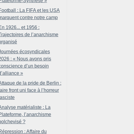
Plateforme-Synthèse
»
Football : La FIFA et les USA
marquent contre notre camp
En 1926... et 1956 :
Trajectoires de l’anarchisme
organisé
Journées écosyndicales
2026 : «
Nous avons pris
conscience d’un besoin
d’alliance
»
Attaque de la pride de Berlin :
faire front uni face à l’horreur
fasciste
Analyse matérialiste : La
Plateforme, l’anarchisme
bolchevisé
?
Répression : Affaire du