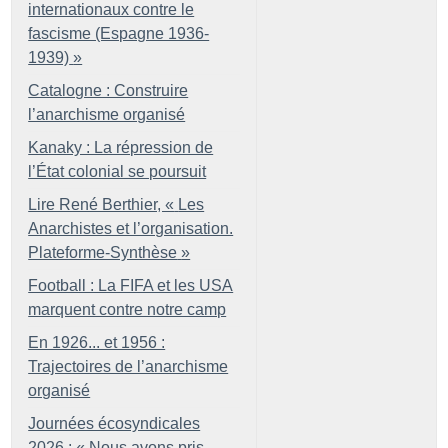
internationaux contre le
fascisme (Espagne 1936-
1939)
»
Catalogne : Construire
l’anarchisme organisé
Kanaky : La répression de
l’État colonial se poursuit
Lire René Berthier, «
Les
Anarchistes et l’organisation.
Plateforme-Synthèse
»
Football : La FIFA et les USA
marquent contre notre camp
En 1926... et 1956 :
Trajectoires de l’anarchisme
organisé
Journées écosyndicales
2026 : «
Nous avons pris