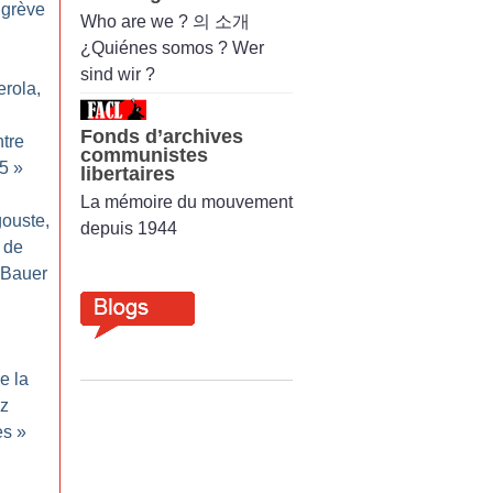
 grève
Who are we ? 의 소개
¿Quiénes somos ? Wer
sind wir ?
erola,
,
Fonds d’archives
tre
communistes
5
»
libertaires
La mémoire du mouvement
gouste,
depuis 1944
 de
 Bauer
e la
nz
ès
»