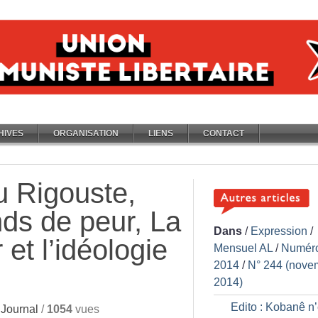
HIVES
ORGANISATION
LIENS
CONTACT
u Rigouste,
ds de peur, La
Dans
/
Expression
/
et l’idéologie
Mensuel AL
/
Numér
2014
/
N° 244 (nove
2014)
Edito : Kobanê n’
Journal
/
1054
vues