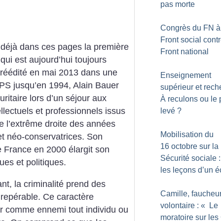
pas morte
Congrès du FN à 
Front social cont
 déjà dans ces pages la première
Front national
e qui est aujourd’hui toujours
té réédité en mai 2013 dans une
Enseignement
S jusqu’en 1994, Alain Bauer
supérieur et rech
uritaire lors d’un séjour aux
À reculons ou le 
llectuels et professionnels issus
levé
?
e l’extrême droite des années
Mobilisation du
 et néo-conservatrices. Son
16 octobre sur la
e France en 2000 élargit son
Sécurité sociale :
es et politiques.
les leçons d’un 
t, la criminalité prend des
Camille, faucheu
 repérable. Ce caractère
volontaire : «
Le
er comme ennemi tout individu ou
moratoire sur le