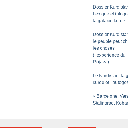
Dossier Kurdistan
Lexique et infogr
la galaxie kurde
Dossier Kurdistan
le peuple peut c
les choses
(l’expérience du
Rojava)
Le Kurdistan, la
kurde et l’autoge
«
Barcelone, Var
Stalingrad, Koba