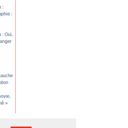
 :
aphie :
 : Oui,
hanger
 gauche
stion
sovie,
nê
»