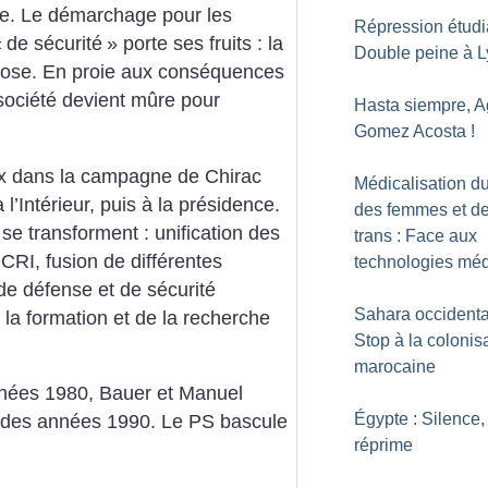
te. Le démarchage pour les
Répression étudi
«
de sécurité
» porte ses fruits : la
Double peine à L
lose. En proie aux conséquences
a société devient mûre pour
Hasta siempre, A
Gomez Acosta
!
x dans la campagne de Chirac
Médicalisation d
à l’Intérieur, puis à la présidence.
des femmes et d
i se transforment : unification des
trans : Face aux
CRI, fusion de différentes
technologies méd
de défense et de sécurité
Sahara occidental
 la formation et de la recherche
Stop à la colonis
marocaine
années 1980, Bauer et Manuel
Égypte : Silence,
in des années 1990. Le PS bascule
réprime