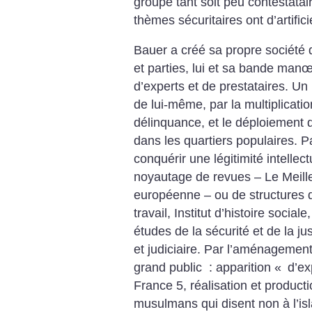
groupe tant soit peu contestata
thèmes sécuritaires ont d’artifici
Bauer a créé sa propre société
et parties, lui et sa bande manœ
d’experts et de prestataires. Un
de lui-même, par la multiplicati
délinquance, et le déploiement d
dans les quartiers populaires. P
conquérir une légitimité intellect
noyautage de revues – Le Meille
européenne – ou de structures de
travail, Institut d’histoire social
études de la sécurité et de la ju
et judiciaire. Par l’aménagemen
grand public : apparition «
d’ex
France 5, réalisation et produc
musulmans qui disent non à l’isl