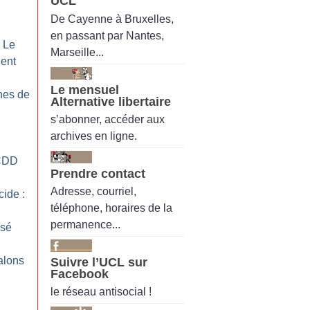
UCL
De Cayenne à Bruxelles,
en passant par Nantes,
: Le
Marseille...
gent
Le mensuel
nes de
Alternative libertaire
s’abonner, accéder aux
archives en ligne.
CDD
Prendre contact
Adresse, courriel,
cide :
téléphone, horaires de la
permanence...
isé
alons
Suivre l’UCL sur
Facebook
le réseau antisocial !