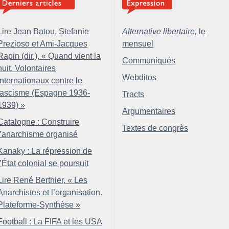
Lire Jean Batou, Stefanie
Alternative libertaire,
le
Prezioso et Ami-Jacques
mensuel
Rapin (dir.), «
Quand vient la
Communiqués
nuit. Volontaires
Webditos
internationaux contre le
fascisme (Espagne 1936-
Tracts
1939)
»
Argumentaires
Catalogne : Construire
Textes de congrès
l’anarchisme organisé
Kanaky : La répression de
l’État colonial se poursuit
Lire René Berthier, «
Les
Anarchistes et l’organisation.
Plateforme-Synthèse
»
Football : La FIFA et les USA