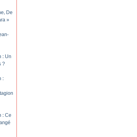
ne, De
ara
»
ean-
n : Un
s
?
 :
tagion
n : Ce
hangé