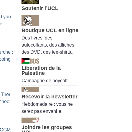
Soutenir l’UCL
Lyon :
re
Boutique UCL en ligne
Des livres, des
autocollants, des affiches,
des DVD, des tee-shirts...
erche :
poing
Libération de la
Palestine
Campagne de boycott
 Tirer
Recevoir la newsletter
échec
Hebdomadaire : vous ne
serez pas envahi·e !
r
Joindre les groupes
s OGM