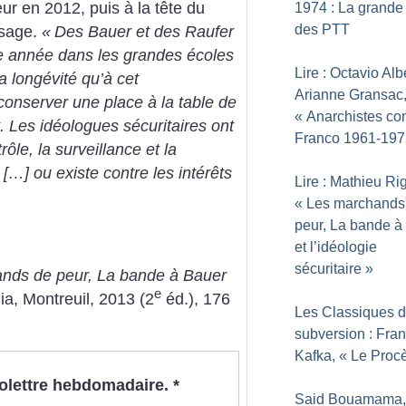
eur en 2012, puis à la tête du
1974 : La grande
des PTT
ssage.
«
Des Bauer et des Raufer
ue année dans les grandes écoles
Lire : Octavio Alb
a longévité qu’à cet
Arianne Gransac
conserver une place à la table de
«
Anarchistes con
. Les idéologues sécuritaires ont
Franco 1961-197
ôle, la surveillance et la
 […] ou existe contre les intérêts
Lire : Mathieu Ri
«
Les marchands
peur, La bande à
et l’idéologie
sécuritaire
»
nds de peur, La bande à Bauer
e
lia, Montreuil, 2013 (2
éd.), 176
Les Classiques d
subversion : Fra
Kafka, «
Le Proc
nfolettre hebdomadaire.
*
Said Bouamama,