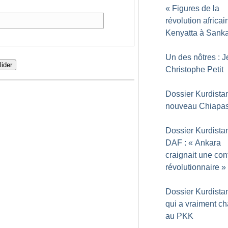
«
Figures de la
révolution africai
Kenyatta à Sank
Un des nôtres : J
lider
Christophe Petit
Dossier Kurdista
nouveau Chiapa
Dossier Kurdistan
DAF : «
Ankara
craignait une con
révolutionnaire
»
Dossier Kurdista
qui a vraiment c
au PKK