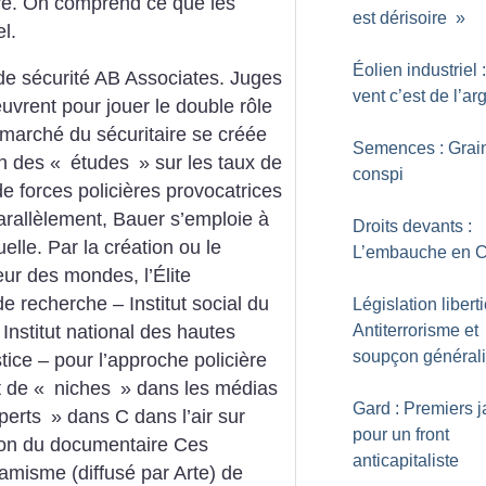
ire. On comprend ce que les
est dérisoire
»
el.
Éolien industriel 
 de
sécurité AB Associates. Juges
vent c’est de l’ar
uvrent pour jouer le double rôle
 marché du sécuritaire se créée
Semences : Grai
on des «
études
» sur les taux de
conspi
e forces policières provocatrices
arallèlement, Bauer s’emploie à
Droits devants :
uelle. Par la création ou le
L’embauche en 
ur des mondes, l’Élite
 recherche – Institut social du
Législation liberti
Antiterrorisme et
e, Institut national des hautes
soupçon général
stice – pour l’approche policière
t de «
niches
» dans les médias
Gard : Premiers j
perts
» dans C dans l’air sur
pour un front
tion du documentaire Ces
anticapitaliste
amisme (diffusé par Arte) de