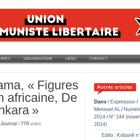
HIVES
ORGANISATION
LIENS
CONTACT
ama, «
Figures
n africaine, De
Dans
/
Expression
/
nkara
»
Mensuel AL
/
Numér
2014
/
N° 244 (nove
Journal
/
770
vues
2014)
Edito : Kobanê n’