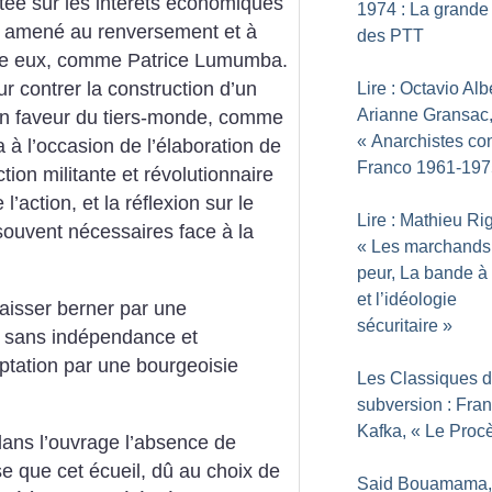
tée sur les intérêts économiques
1974 : La grande
a amené au renversement et à
des PTT
ntre eux, comme Patrice Lumumba.
r contrer la construction d’un
Lire : Octavio Alb
Arianne Gransac
 en faveur du tiers-monde, comme
«
Anarchistes con
à l’occasion de l’élaboration de
Franco 1961-197
ction militante et révolutionnaire
’action, et la réflexion sur le
Lire : Mathieu Ri
 souvent nécessaires face à la
«
Les marchands
peur, La bande à
et l’idéologie
laisser berner par une
sécuritaire
»
e sans indépendance et
tation par une bourgeoisie
Les Classiques d
subversion : Fra
Kafka, «
Le Proc
dans l’ouvrage l’absence de
se que cet écueil, dû au choix de
Said Bouamama,