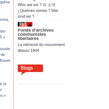
 grève
Who are we ? 의 소개
¿Quiénes somos ? Wer
sind wir ?
erola,
,
Fonds d’archives
tre
communistes
5
»
libertaires
La mémoire du mouvement
gouste,
depuis 1944
 de
 Bauer
e la
nz
ès
»