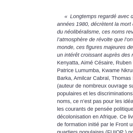
«
Longtemps regardé avec dé
années 1980, décrètent la mort 
du néolibéralisme, ces noms revi
l’atmosphère de révolte que l’o
monde, ces figures majeures de l
un intérêt croissant auprès des
Kenyatta, Aimé Césaire, Ruben
Patrice Lumumba, Kwame Nkr
Barka, Amilcar Cabral, Thoma
(auteur de nombreux ouvrage sur
populaires et les discriminations
noms, ce n’est pas pour les idéa
les courants de pensée politiq
décolonisation en Afrique. Ce li
de formation initié par le Front 
quartiers populaires (FUIQP ) po