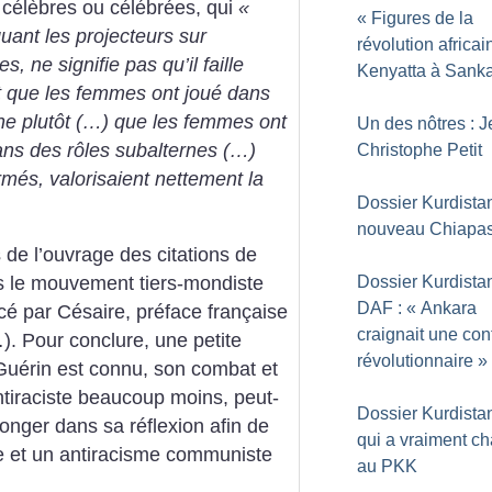
s célèbres ou célébrées, qui
«
«
Figures de la
uant les projecteurs sur
révolution africai
 ne signifie pas qu’il faille
Kenyatta à Sank
t que les femmes ont joué dans
gne plutôt (…) que les femmes ont
Un des nôtres : J
ns des rôles subalternes (…)
Christophe Petit
rmés, valorisaient nettement la
Dossier Kurdista
nouveau Chiapa
 de l’ouvrage des citations de
Dossier Kurdistan
ès le mouvement tiers-mondiste
DAF : «
Ankara
cé par Césaire, préface française
craignait une con
. Pour conclure, une petite
révolutionnaire
»
 Guérin est connu, son combat et
antiraciste beaucoup moins, peut-
Dossier Kurdista
longer dans sa réflexion afin de
qui a vraiment c
e et un antiracisme communiste
au PKK