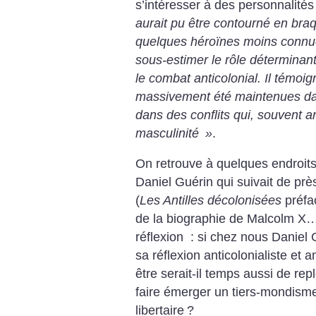
s’intéresser à des personnalité
aurait pu être contourné en braq
quelques héroïnes moins connues,
sous-estimer le rôle déterminan
le combat anticolonial. Il témoi
massivement été maintenues da
dans des conflits qui, souvent a
masculinité
»
.
On retrouve à quelques endroits
Daniel Guérin qui suivait de pr
(
Les Antilles décolonisées
préfa
de la biographie de Malcolm X…)
réflexion : si chez nous Daniel
sa réflexion anticolonialiste et 
être serait-il temps aussi de rep
faire émerger un tiers-mondism
libertaire
?