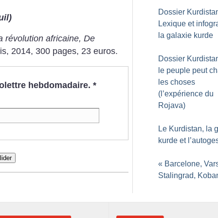
Dossier Kurdistan
il)
Lexique et infogr
la galaxie kurde
a révolution africaine, De
is, 2014, 300 pages, 23 euros.
Dossier Kurdistan
le peuple peut c
les choses
nfolettre hebdomadaire.
*
(l’expérience du
Rojava)
Le Kurdistan, la
kurde et l’autoge
lider
«
Barcelone, Var
Stalingrad, Koba