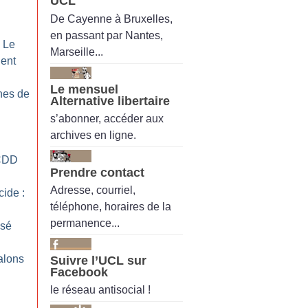
UCL
De Cayenne à Bruxelles,
en passant par Nantes,
: Le
Marseille...
gent
Le mensuel
nes de
Alternative libertaire
s’abonner, accéder aux
archives en ligne.
CDD
Prendre contact
Adresse, courriel,
cide :
téléphone, horaires de la
permanence...
isé
alons
Suivre l’UCL sur
Facebook
le réseau antisocial !