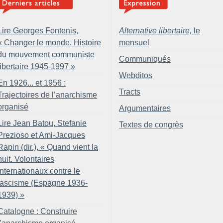
Lire Georges Fontenis,
Alternative libertaire,
le
«
Changer le monde. Histoire
mensuel
du mouvement communiste
Communiqués
libertaire 1945-1997
»
Webditos
En 1926... et 1956 :
Tracts
Trajectoires de l’anarchisme
organisé
Argumentaires
Lire Jean Batou, Stefanie
Textes de congrès
Prezioso et Ami-Jacques
Rapin (dir.), «
Quand vient la
nuit. Volontaires
internationaux contre le
fascisme (Espagne 1936-
1939)
»
Catalogne : Construire