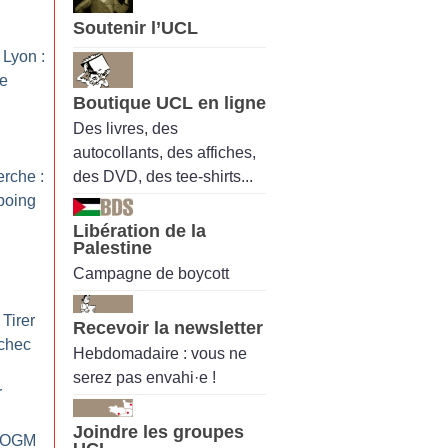
Soutenir l’UCL
Lyon :
re
Boutique UCL en ligne
Des livres, des
autocollants, des affiches,
des DVD, des tee-shirts...
erche :
poing
Libération de la
Palestine
Campagne de boycott
 Tirer
Recevoir la newsletter
échec
Hebdomadaire : vous ne
serez pas envahi·e !
r
Joindre les groupes
s OGM