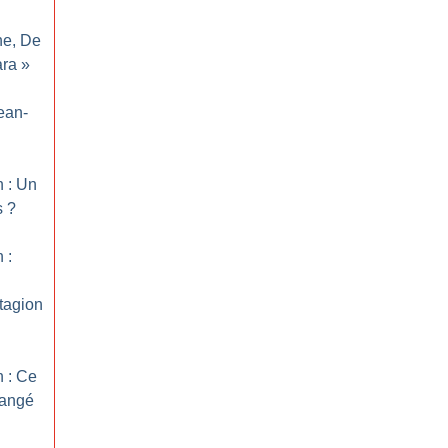
ne, De
ara
»
ean-
n : Un
s
?
 :
tagion
n : Ce
hangé