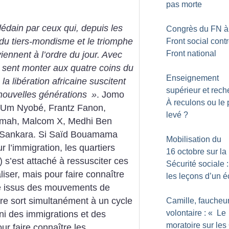
pas morte
dain par ceux qui, depuis les
Congrès du FN à 
du tiers-mondisme et le triomphe
Front social cont
Front national
ennent à l’ordre du jour. Avec
n sent monter aux quatre coins du
Enseignement
a libération africaine suscitent
supérieur et rech
 nouvelles générations
»
. Jomo
À reculons ou le 
 Um Nyobé, Frantz Fanon,
levé
?
umah,
Malcom X, Medhi Ben
s Sankara. Si Saïd Bouamama
Mobilisation du
 l’immigration, les quartiers
16 octobre sur la
) s’est attaché à ressusciter ces
Sécurité sociale :
liser, mais pour faire connaître
les leçons d’un 
ue issus des mouvements de
vre sort simultanément à un cycle
Camille, faucheu
volontaire : «
Le
uni des immigrations et des
moratoire sur le
ur faire connaître les