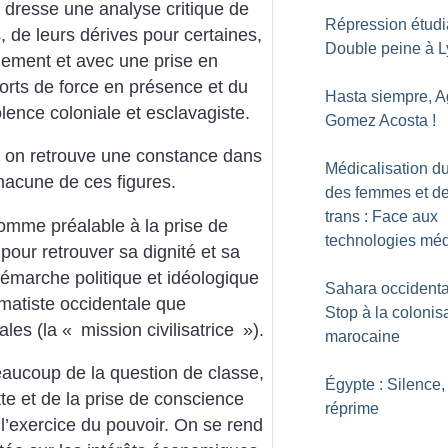
dresse une analyse critique de
Répression étudi
, de leurs dérives pour certaines,
Double peine à L
quement et avec une prise en
orts de force en présence et du
Hasta siempre, A
lence coloniale et esclavagiste.
Gomez Acosta
!
, on retrouve une constance dans
Médicalisation d
chacune de ces figures.
des femmes et d
trans : Face aux
omme préalable à la prise de
technologies méd
our retrouver sa dignité et sa
émarche politique et idéologique
Sahara occidental
matiste occidentale que
Stop à la colonis
les (la «
mission civilisatrice
»).
marocaine
eaucoup de la question de classe,
Égypte : Silence,
tte et de la prise de conscience
réprime
l’exercice du pouvoir. On se rend