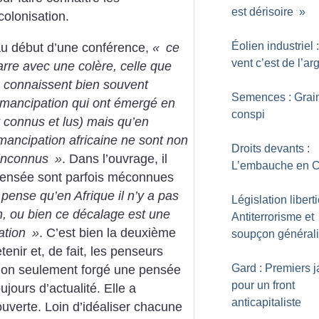
est dérisoire
»
colonisation.
Éolien industriel 
 début d’une conférence,
«
ce
vent c’est de l’ar
rre avec une colère, celle que
s connaissent bien souvent
Semences : Grai
émancipation qui ont émergé en
conspi
 connus et lus) mais qu’en
mancipation africaine ne sont non
Droits devants :
 inconnus
»
. Dans l’ouvrage, il
L’embauche en 
 pensée sont parfois méconnues
pense qu’en Afrique il n’y a pas
Législation liberti
, ou bien ce décalage est une
Antiterrorisme et
nation
»
. C’est bien la deuxième
soupçon général
enir et, de fait, les penseurs
Gard : Premiers j
 non seulement forgé une pensée
pour un front
oujours d’actualité. Elle a
anticapitaliste
verte. Loin d’idéaliser chacune