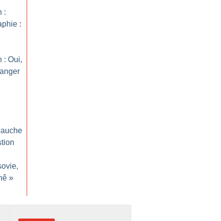
 :
aphie :
 : Oui,
hanger
 gauche
stion
sovie,
nê
»