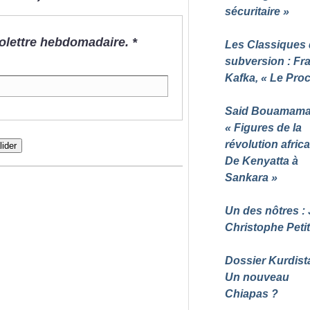
sécuritaire
»
nfolettre hebdomadaire.
*
Les Classiques 
subversion : Fr
Kafka, «
Le Pro
Said Bouamama
«
Figures de la
révolution africa
lider
De Kenyatta à
Sankara
»
Un des nôtres :
Christophe Petit
Dossier Kurdist
Un nouveau
Chiapas
?