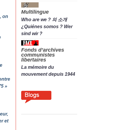
Multilingue
, on
Who are we ? 의 소개
¿Quiénes somos ? Wer
sind wir ?
e
Fonds d’archives
communistes
libertaires
ne
La mémoire du
mouvement depuis 1944
ontre
75
»
eur,
r et