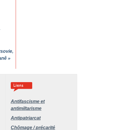
sovie,
anê
»
Antifascisme et
antimiltarisme
Antipatriarcat
Chômage / précarité