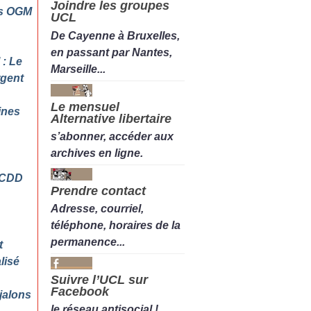
Joindre les groupes
es OGM
UCL
De Cayenne à Bruxelles,
en passant par Nantes,
 : Le
Marseille...
rgent
Le mensuel
ines
Alternative libertaire
s’abonner, accéder aux
archives en ligne.
 CDD
Prendre contact
Adresse, courriel,
téléphone, horaires de la
permanence...
t
lisé
Suivre l’UCL sur
Facebook
jalons
le réseau antisocial !