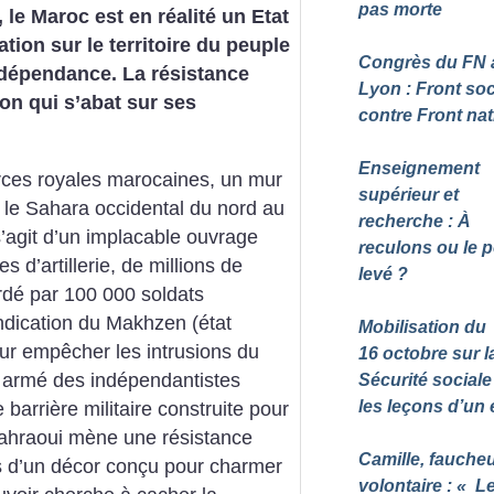
pas morte
, le Maroc est en réalité un Etat
tion sur le territoire du peuple
Congrès du FN 
ndépendance. La résistance
Lyon : Front soc
ion qui s’abat sur ses
contre Front nat
Enseignement
rces royales marocaines, un mur
supérieur et
e le Sahara occidental du nord au
recherche : À
’agit d’un implacable ouvrage
reculons ou le 
s d’artillerie, de millions de
levé
?
rdé par 100 000 soldats
endication du Makhzen (état
Mobilisation du
pour empêcher les intrusions du
16 octobre sur l
et armé des indépendantistes
Sécurité sociale 
les leçons d’un
 barrière militaire construite pour
e sahraoui mène une résistance
Camille, fauche
rs d’un décor conçu pour charmer
volontaire : «
L