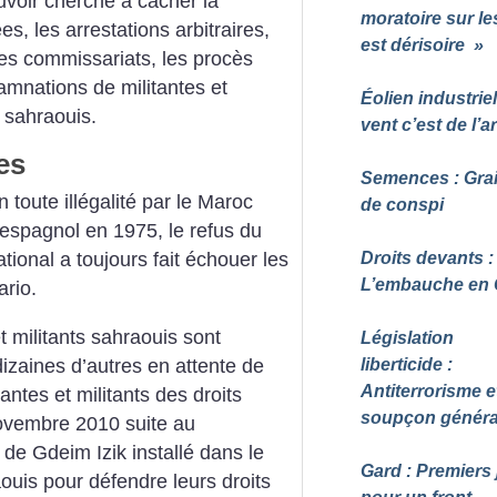
ouvoir cherche à cacher la
moratoire sur l
es, les arrestations arbitraires,
est dérisoire
»
 les commissariats, les procès
amnations de militantes et
Éolien industriel
t sahraouis.
vent c’est de l’a
es
Semences : Gra
toute illégalité par le Maroc
de conspi
r espagnol en 1975, le refus du
Droits devants :
ational a toujours fait échouer les
L’embauche en
ario.
t militants sahraouis sont
Législation
izaines d’autres en attente de
liberticide :
Antiterrorisme e
antes et militants des droits
soupçon généra
ovembre 2010 suite au
e Gdeim Izik installé dans le
Gard : Premiers 
ouis pour défendre leurs droits