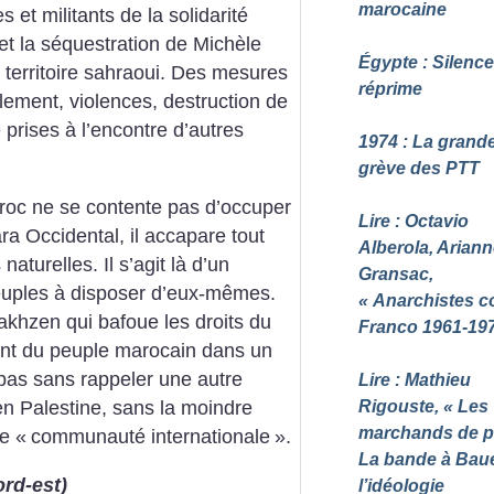
marocaine
 et militants de la solidarité
 et la séquestration de Michèle
Égypte : Silence
territoire sahraoui. Des mesures
réprime
olement, violences, destruction de
prises à l’encontre d’autres
1974 : La grand
grève des PTT
roc ne se contente pas d’occuper
Lire : Octavio
ara Occidental, il accapare tout
Alberola, Arian
aturelles. Il s’agit là d’un
Gransac,
peuples à disposer d’eux-mêmes.
«
Anarchistes c
akhzen qui bafoue les droits du
Franco 1961-19
ent du peuple marocain dans un
 pas sans rappeler une autre
Lire : Mathieu
 en Palestine, sans la moindre
Rigouste, «
Les
marchands de p
e «
communauté internationale
».
La bande à Baue
ord-est)
l’idéologie