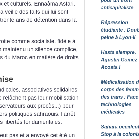
pour un front
x et culturels. Ennaâma Asfari,
anticapitaliste
 veille des faits qui lui sont
trente ans de détention dans la
Répression
étudiante : Dou
peine à Lyon-II
oite comme socialiste, fidèle à
rs maintenu un silence complice,
Hasta siempre,
ès du Maroc en matière de droits
Agustin Gomez
Acosta
!
nise
Médicalisation 
ndicales, associatives solidaires
corps des femm
des trans : Face
e relâchent pas leur mobilisation
technologies
servateurs aux procès...) pour
médicales
ers politiques sahraouis, l’arrêt
es libertés fondamentales.
Sahara occidenta
Stop à la coloni
eut pas et a envoyé cet été un