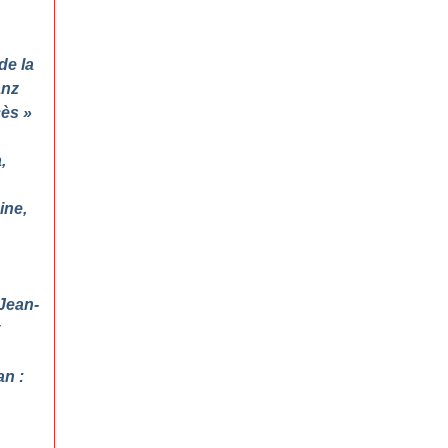
de la
anz
cès
»
,
ine,
 Jean-
an :