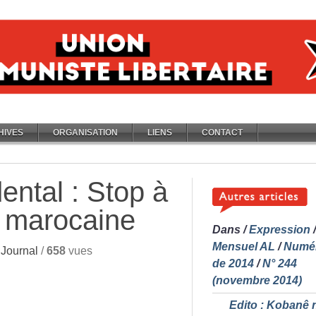
HIVES
ORGANISATION
LIENS
CONTACT
ental : Stop à
n marocaine
Dans
/
Expression
/
Mensuel AL
/
Numé
Journal
/
658
vues
de 2014
/
N° 244
(novembre 2014)
Edito : Kobanê 