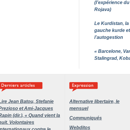
(l’expérience du
Rojava)
Le Kurdistan, la
gauche kurde et
l’autogestion
«
Barcelone, Var
Stalingrad, Kob
Lire Jean Batou, Stefanie
Alternative libertaire,
le
Prezioso et Ami-Jacques
mensuel
Rapin (dir.), «
Quand vient la
Communiqués
nuit. Volontaires
Webditos
internationaux contre le