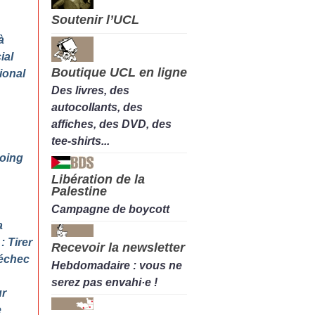
Soutenir l’UCL
à
ial
Boutique UCL en ligne
ional
Des livres, des
autocollants, des
affiches, des DVD, des
tee-shirts...
poing
Libération de la
Palestine
Campagne de boycott
a
: Tirer
Recevoir la newsletter
 échec
Hebdomadaire : vous ne
serez pas envahi·e !
ur
e