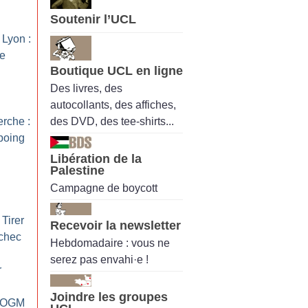
Soutenir l’UCL
Lyon :
re
Boutique UCL en ligne
Des livres, des
autocollants, des affiches,
des DVD, des tee-shirts...
erche :
poing
Libération de la
Palestine
Campagne de boycott
 Tirer
Recevoir la newsletter
échec
Hebdomadaire : vous ne
serez pas envahi·e !
r
Joindre les groupes
s OGM