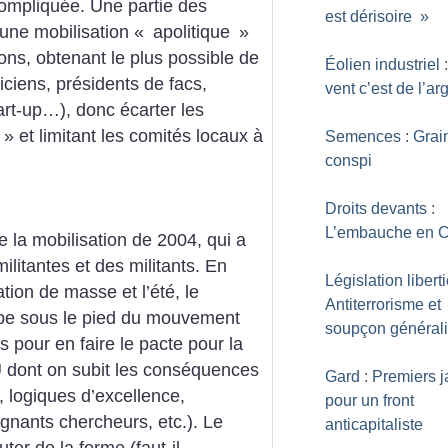
compliquée. Une partie des
est dérisoire
»
 une mobilisation «
apolitique
»
ions, obtenant le plus possible de
Éolien industriel 
iciens, présidents de facs,
vent c’est de l’ar
tart-up…), donc écarter les
» et limitant les comités locaux à
Semences : Grai
conspi
Droits devants :
L’embauche en 
 la mobilisation de 2004, qui a
ilitantes et des militants. En
Législation liberti
ation de masse et l’été, le
Antiterrorisme et
rbe sous le pied du mouvement
soupçon général
 pour en faire le pacte pour la
U dont on subit les conséquences
Gard : Premiers j
, logiques d’excellence,
pour un front
gnants chercheurs, etc.). Le
anticapitaliste
er de la forme (faut-il