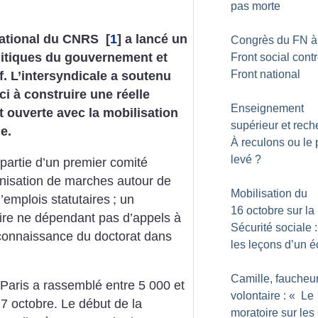
pas morte
 national du CNRS
[
1
]
a lancé un
Congrès du FN à 
litiques du gouvernement et
Front social cont
Front national
f. L’intersyndicale a soutenu
ici à construire une réelle
Enseignement
t ouverte avec la mobilisation
supérieur et rech
e.
À reculons ou le 
levé
?
 partie d’un premier comité
ganisation de marches autour de
Mobilisation du
d’emplois statutaires
; un
16 octobre sur la
dire ne dépendant pas d’appels à
Sécurité sociale :
econnaissance du doctorat dans
les leçons d’un 
Camille, faucheu
aris a rassemblé entre 5 000 et
volontaire : «
Le
7 octobre. Le début de la
moratoire sur le