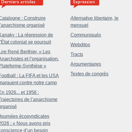
Catalogne : Construire
Alternative libertaire,
le
l’anarchisme organisé
mensuel
Kanaky : La répression de
Communiqués
l’État colonial se poursuit
Webditos
Lire René Berthier, «
Les
Tracts
Anarchistes et l’organisation.
Argumentaires
Plateforme-Synthèse
»
Textes de congrès
Football : La FIFA et les USA
marquent contre notre camp
En 1926... et 1956 :
Trajectoires de l’anarchisme
organisé
Journées écosyndicales
2026 : «
Nous avons pris
conscience d’un besoin