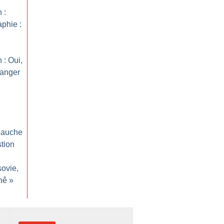
 :
aphie :
 : Oui,
hanger
 gauche
stion
sovie,
nê
»