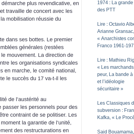
1974 : La grande
démarche plus revendicative, en
des PTT
 et travaille de concert avec les
 la mobilisation réussie du
Lire : Octavio Alb
Arianne Gransac
«
Anarchistes con
ite dans ses bottes. Le premier
Franco 1961-197
semblées générales (restées
er le mouvement. La direction de
Lire : Mathieu Ri
entre les organisations syndicales
«
Les marchands
s en marche, le comité national,
peur, La bande à
te le succès du 17 va-t-il les
et l’idéologie
sécuritaire
»
té de l’austérité au
Les Classiques d
e passer les personnels pour des
subversion : Fra
tre contraint de se politiser. Les
Kafka, «
Le Proc
 moment la garantie de l’unité,
gement des restructurations en
Said Bouamama,