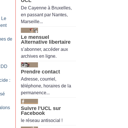
UCL
De Cayenne à Bruxelles,
en passant par Nantes,
: Le
Marseille...
gent
Le mensuel
nes de
Alternative libertaire
s’abonner, accéder aux
archives en ligne.
CDD
Prendre contact
Adresse, courriel,
cide :
téléphone, horaires de la
permanence...
isé
alons
Suivre l’UCL sur
Facebook
le réseau antisocial !