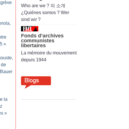
 grève
Who are we ? 의 소개
¿Quiénes somos ? Wer
sind wir ?
erola,
,
Fonds d’archives
tre
communistes
5
»
libertaires
La mémoire du mouvement
gouste,
depuis 1944
 de
 Bauer
e la
nz
ès
»