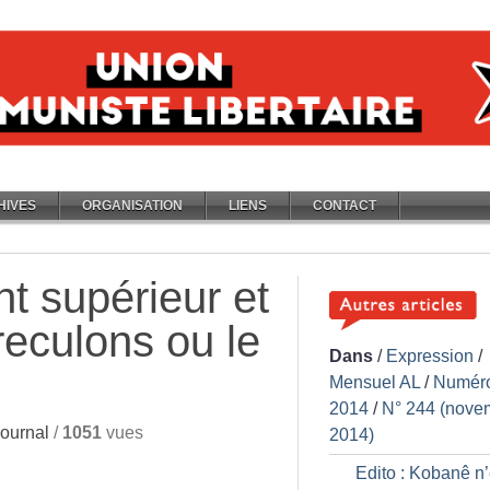
HIVES
ORGANISATION
LIENS
CONTACT
 supérieur et
reculons ou le
Dans
/
Expression
/
Mensuel AL
/
Numér
2014
/
N° 244 (nove
ournal
/
1051
vues
2014)
Edito : Kobanê n’