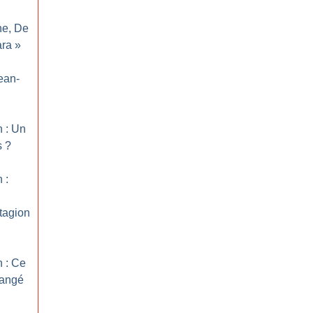
ne, De
ara
»
ean-
n : Un
s
?
 :
tagion
n : Ce
hangé