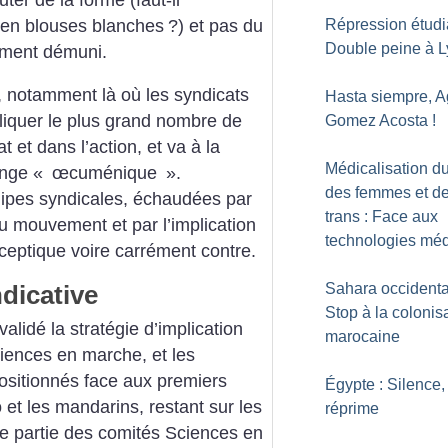
r en blouses blanches
?) et pas du
Répression étudi
Double peine à L
tement démuni.
 notamment là où les syndicats
Hasta siempre, A
liquer le plus grand nombre de
Gomez Acosta
!
t et dans l’action, et va à la
Médicalisation d
ange «
œcuménique
».
des femmes et d
ipes syndicales, échaudées par
trans : Face aux
du mouvement et par l’implication
technologies méd
sceptique voire carrément contre.
dicative
Sahara occidental
Stop à la colonis
lidé la stratégie d’implication
marocaine
ences en marche, et les
positionnés face aux premiers
Égypte : Silence,
et les mandarins, restant sur les
réprime
ne partie des comités Sciences en