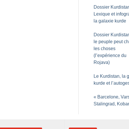
Dossier Kurdistan
Lexique et infogr
la galaxie kurde
Dossier Kurdistan
le peuple peut c
les choses
(l’expérience du
Rojava)
Le Kurdistan, la
kurde et l’autoge
«
Barcelone, Var
Stalingrad, Koba