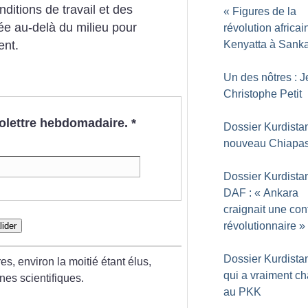
ditions de travail et des
«
Figures de la
sée au-delà du milieu pour
révolution africai
ent.
Kenyatta à Sank
Un des nôtres : J
Christophe Petit
nfolettre hebdomadaire.
*
Dossier Kurdista
nouveau Chiapa
Dossier Kurdistan
DAF : «
Ankara
craignait une con
révolutionnaire
»
lider
Dossier Kurdista
 environ la moitié étant élus,
qui a vraiment c
nes scientifiques.
au PKK