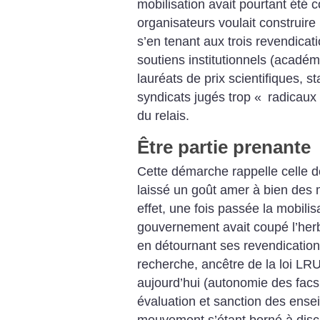
mobilisation avait pourtant été 
organisateurs voulait construire
s’en tenant aux trois revendicat
soutiens institutionnels (académ
lauréats de prix scientifiques, s
syndicats jugés trop «
radicaux
du relais.
Être partie prenante
Cette démarche rappelle celle de
laissé un goût amer à bien des m
effet, une fois passée la mobilis
gouvernement avait coupé l’he
en détournant ses revendications
recherche, ancêtre de la loi LR
aujourd’hui (autonomie des facs
évaluation et sanction des ensei
mouvement s’étant borné à discut