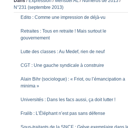
Dans
/
Expression
/
Mensuel AL
/
Numéros de 2013
/
N°231 (septembre 2013)
Edito : Comme une impression de déjà-vu
Retraites : Tous en retraite
! Mais surtout le
gouvernement
Lutte des classes : Au Medef, rien de neuf
CGT : Une gauche syndicale à construire
Alain Bihr (sociologue) : «
Friot, ou l’émancipation a
minima
»
Universités : Dans les facs aussi, ça doit lutter
!
Fralib : L’Éléphant n’est pas sans défense
Sous-traitants de la SNCF : Grève exemplaire dans l