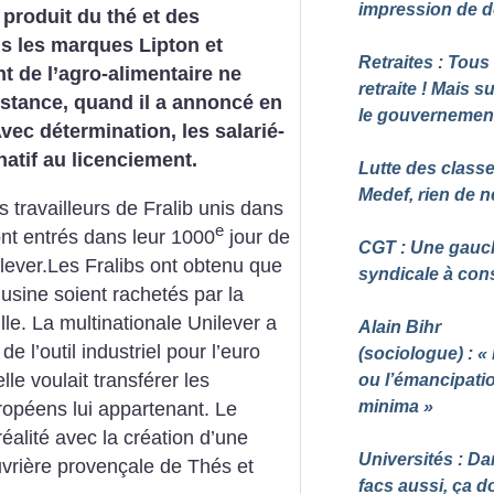
impression de d
produit du thé et des
s les marques Lipton et
Retraites : Tous
t de l’agro-alimentaire ne
retraite
! Mais s
sistance, quand il a annoncé en
le gouvernemen
Avec détermination, les salarié-
natif au licenciement.
Lutte des classe
Medef, rien de n
es travailleurs de Fralib unis dans
e
t entrés dans leur 1000
jour de
CGT : Une gauc
ilever.Les Fralibs ont obtenu que
syndicale à cons
l’usine soient rachetés par la
e. La multinationale Unilever a
Alain Bihr
e l’outil industriel pour l’euro
(sociologue) : «
lle voulait transférer les
ou l’émancipati
minima
»
ropéens lui appartenant. Le
réalité avec la création d’une
Universités : Da
uvrière provençale de Thés et
facs aussi, ça do