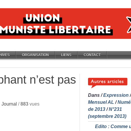
HIVES
ORGANISATION
LIENS
CONTACT
éphant n’est pas
Dans
/
Expression
/
Mensuel AL
/
Numé
 Journal
/
883
vues
de 2013
/
N°231
(septembre 2013)
Edito : Comme 