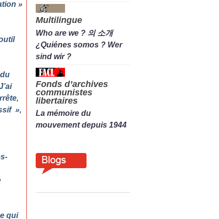
ation
»
Multilingue
Who are we ? 의 소개
outil
¿Quiénes somos ? Wer
sind wir ?
 du
Fonds d’archives
J’ai
communistes
rrête,
libertaires
ssif
»,
La mémoire du
mouvement depuis 1944
s-
e
e qui