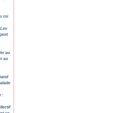
u roi
 Les
agent
ter au
er au
Quand
malade
 :
lectif