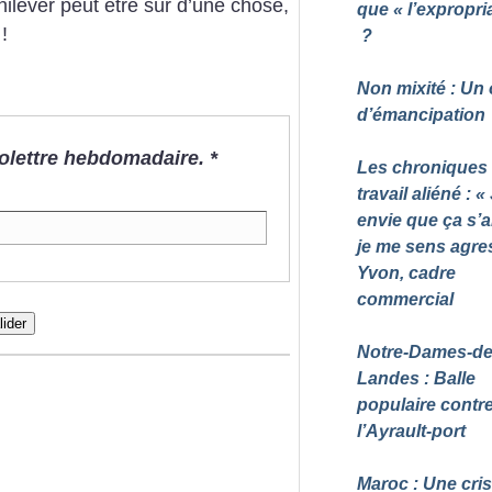
ilever peut être sûr d’une chose,
que «
l’expropri
!
?
Non mixité : Un 
d’émancipation
nfolettre hebdomadaire.
*
Les chroniques
travail aliéné : «
envie que ça s’a
je me sens agre
Yvon, cadre
commercial
lider
Notre-Dames-de
Landes : Balle
populaire contr
l’Ayrault-port
Maroc : Une cris