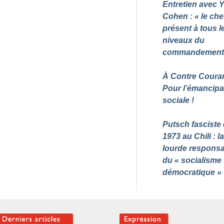
Entretien avec 
Cohen : «
le che
présent à tous l
niveaux du
commandemen
À Contre Couran
Pour l’émancipa
sociale
!
Putsch fasciste
1973 au Chili : la
lourde responsab
du «
socialisme
démocratique
»