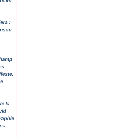
ant en
era :
prison
 Champ
es
feste.
ce
de la
vid
raphie
n
»