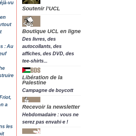
éjà-vu
Soutenir l’UCL
 en
urtout
Boutique UCL en ligne
t
Des livres, des
autocollants, des
s : Au
affiches, des DVD, des
euf
tee-shirts...
he
truire
Libération de la
Palestine
Campagne de boycott
Friot,
on a
Recevoir la newsletter
Hebdomadaire : vous ne
serez pas envahi·e !
ns les
it