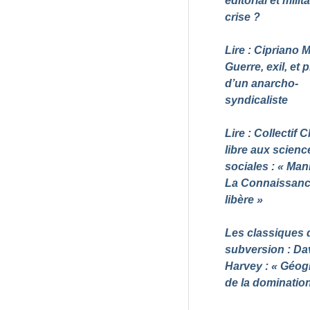
éditorial et milit
crise
?
Lire : Cipriano M
Guerre, exil, et 
d’un anarcho-
syndicaliste
Lire : Collectif
libre aux scienc
sociales : «
Mani
La Connaissan
libère
»
Les classiques 
subversion : Da
Harvey : «
Géog
de la dominatio