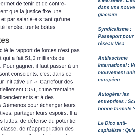
à Marseille : L’e
 permet de tenir et de contre-
dans une nouvel
nt que la justice fixe une
glaciaire
 et par salarié-e-s tant qu’une
té lancée.
trente boîtes
Syndicalisme :
Passeport pour 
tes
réseau Visa
cité le rapport de forces n’est pas
t qui a fait 51,3 milliards de
Antifascisme
international : V
. Pour gagner, il faut passer à un
mouvement unit
 sont conscients, c’est dans ce
européen
r initiative un «
Carrefour des
tiellement CGT, d’une trentaine
Autogérer les
 licenciements et à des
entreprises : Sc
 à Gémenos pour échanger leurs
bonne formule
ves, partager leurs espoirs. Il a
 luttes, de défense du potentiel
Le Dico anti-
e classe, de réappropriation des
capitaliste : Qu’