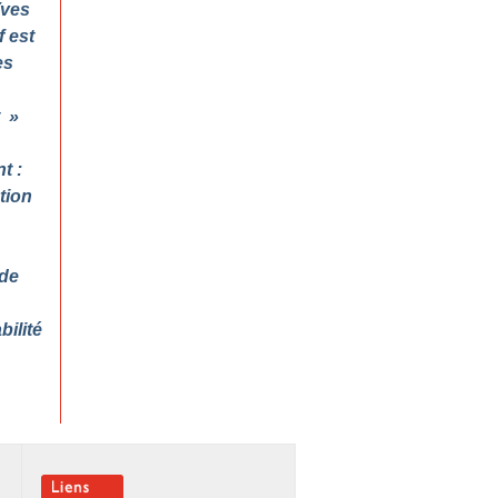
Yves
f est
es
t
»
t :
tion
 de
ilité