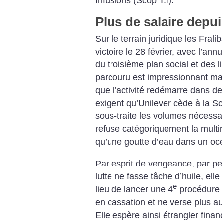
Infusions (Scop T.I).
Plus de salaire depu
Sur le terrain juridique les Fral
victoire le 28 février, avec l’ann
du troisième plan social et des
parcouru est impressionnant mai
que l’activité redémarre dans de
exigent qu’Unilever cède à la S
sous-traite les volumes nécess
refuse catégoriquement la multin
qu’une goutte d’eau dans un océ
Par esprit de vengeance, par peu
lutte ne fasse tâche d’huile, ell
e
lieu de lancer une 4
procédure d
en cassation et ne verse plus a
Elle espère ainsi étrangler fina