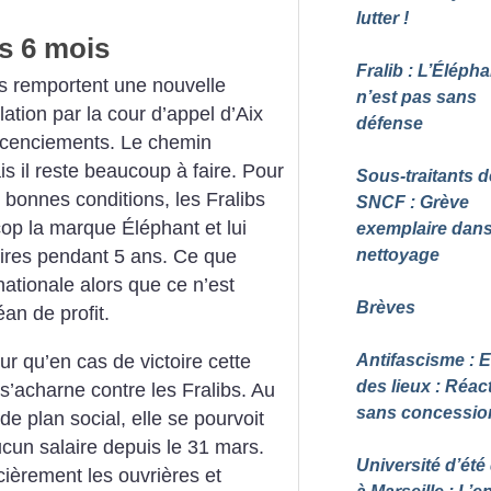
lutter
!
is 6 mois
Fralib : L’Élépha
ibs remportent une nouvelle
n’est pas sans
ulation par la cour d’appel d’Aix
défense
 licenciements. Le chemin
s il reste beaucoup à faire. Pour
Sous-traitants d
 bonnes conditions, les Fralibs
SNCF : Grève
cop la marque Éléphant et lui
exemplaire dans
nettoyage
aires pendant 5 ans. Ce que
ationale alors que ce n’est
Brèves
an de profit.
r qu’en cas de victoire cette
Antifascisme : E
des lieux : Réact
e s’acharne contre les Fralibs. Au
sans concessio
e plan social, elle se pourvoit
ucun salaire depuis le 31 mars.
Université d’été
ncièrement les ouvrières et