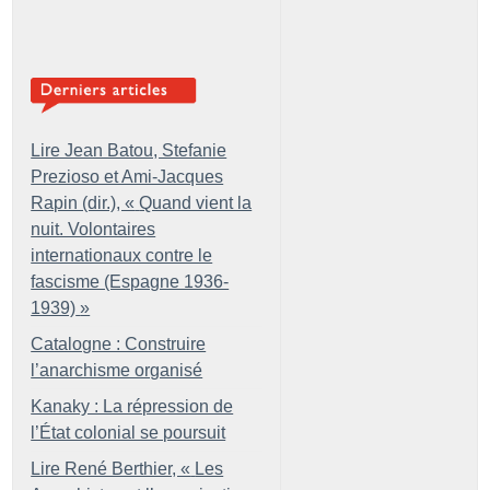
Lire Jean Batou, Stefanie
Prezioso et Ami-Jacques
Rapin (dir.), «
Quand vient la
nuit. Volontaires
internationaux contre le
fascisme (Espagne 1936-
1939)
»
Catalogne : Construire
l’anarchisme organisé
Kanaky : La répression de
l’État colonial se poursuit
Lire René Berthier, «
Les