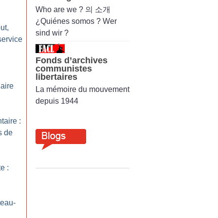
Who are we ? 의 소개
¿Quiénes somos ? Wer
ut,
sind wir ?
ervice
Fonds d’archives
communistes
libertaires
aire
La mémoire du mouvement
depuis 1944
taire :
s de
e :
teau-