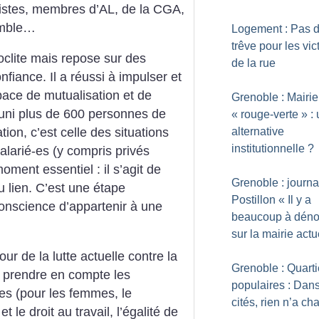
acistes, membres d’AL, de la CGA,
emble…
Logement : Pas 
trêve pour les vi
oclite mais repose sur des
de la rue
nfiance. Il a réussi à impulser et
pace de mutualisation et de
Grenoble : Mairie
réuni plus de 600 personnes de
«
rouge-verte
» :
alternative
ion, c’est celle des situations
institutionnelle
?
salarié-es (y compris privés
moment essentiel : il s’agit de
Grenoble : journa
u lien. C’est une étape
Postillon «
Il y a
onscience d’appartenir à une
beaucoup à déno
sur la mairie actu
ur de la lutte actuelle contre la
Grenoble : Quarti
 à prendre en compte les
populaires : Dans
tes (pour les femmes, le
cités, rien n’a c
t le droit au travail, l’égalité de