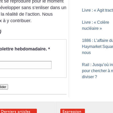
nt se reproduire pour le moment
évelopper sans s’enliser dans un
Livre : «
Agit trac
 la réalité de l’action. Nous
à y contribuer.
Livre : «
Colère
nucléaire
»
)
1886 : L’affaire d
Haymarket Squar
nfolettre hebdomadaire.
*
nous
Rail : Jusqu’où ir
pour chercher à 
diviser
?
lider