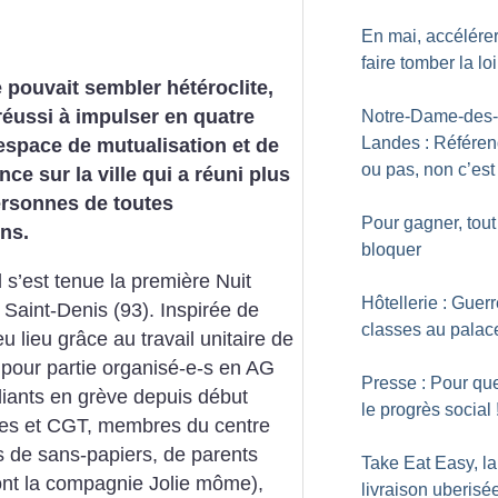
En mai, accélére
faire tomber la loi
e pouvait sembler hétéroclite,
 réussi à impulser en quatre
Notre-Dame-des-
Landes : Référe
espace de mutualisation et de
ou pas, non c’est
ce sur la ville qui a réuni plus
ersonnes de toutes
Pour gagner, tout
ns.
bloquer
l s’est tenue la première Nuit
Hôtellerie : Guer
Saint-Denis (93). Inspirée de
classes au palac
 eu lieu grâce au travail unitaire de
e, pour partie organisé-e-s en AG
Presse : Pour qu
diants en grève depuis début
le progrès social
ires et CGT, membres du centre
fs de sans-papiers, de parents
Take Eat Easy, la
ont la compagnie Jolie môme),
livraison uberisé