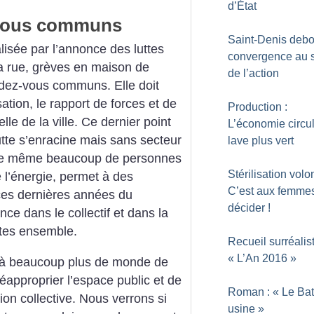
d’État
-vous communs
Saint-Denis debo
lisée par l’annonce des luttes
convergence au s
 la rue, grèves en maison de
de l’action
dez-vous communs. Elle doit
ation, le rapport de forces et de
Production :
helle de la ville. Ce dernier point
L’économie circul
utte s’enracine mais sans secteur
lave plus vert
 de même beaucoup de personnes
Stérilisation volon
 l’énergie, permet à des
C’est aux femme
ces dernières années du
décider
!
ce dans le collectif et dans la
utes ensemble.
Recueil surréalist
«
L’An 2016
»
t à beaucoup plus de monde de
réapproprier l’espace public et de
Roman : «
Le Ba
ion collective. Nous verrons si
usine
»