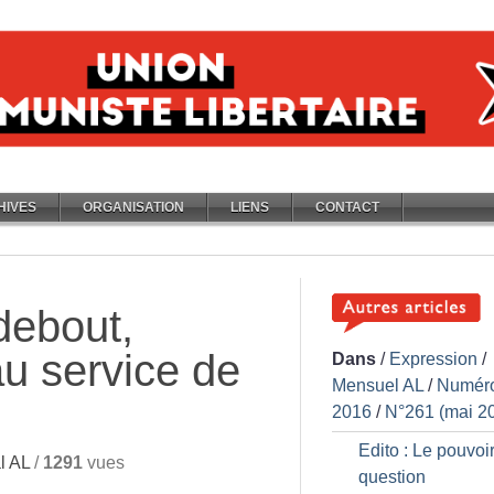
HIVES
ORGANISATION
LIENS
CONTACT
debout,
u service de
Dans
/
Expression
/
Mensuel AL
/
Numér
2016
/
N°261 (mai 2
Edito : Le pouvoi
l AL
/
1291
vues
question