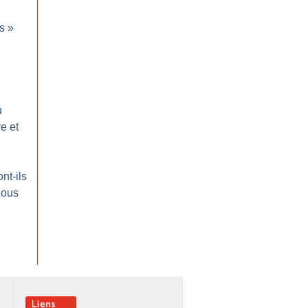
ts
»
u
e et
ont-ils
nous