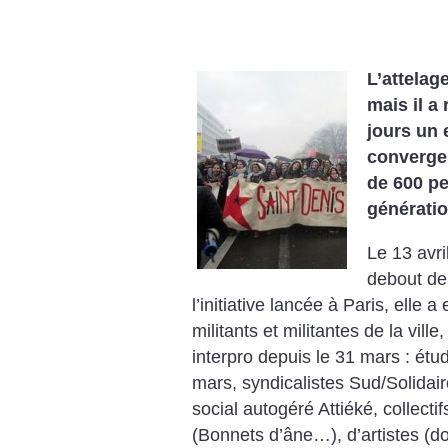
L’attelag
mais il a
jours un 
convergen
de 600 p
génératio
Le 13 avri
debout de 
l’initiative lancée à Paris, elle a
militants et militantes de la vill
interpro depuis le 31 mars : étu
mars, syndicalistes Sud/Solida
social autogéré Attiéké, collecti
(Bonnets d’âne…), d’artistes (d