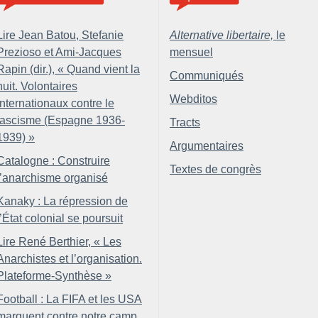
Lire Jean Batou, Stefanie
Alternative libertaire,
le
Prezioso et Ami-Jacques
mensuel
Rapin (dir.), «
Quand vient la
Communiqués
nuit. Volontaires
Webditos
internationaux contre le
fascisme (Espagne 1936-
Tracts
1939)
»
Argumentaires
Catalogne : Construire
Textes de congrès
l’anarchisme organisé
Kanaky : La répression de
l’État colonial se poursuit
Lire René Berthier, «
Les
Anarchistes et l’organisation.
Plateforme-Synthèse
»
Football : La FIFA et les USA
marquent contre notre camp