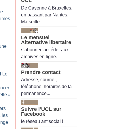
UCL
De Cayenne à Bruxelles,
de
en passant par Nantes,
ctimes
Marseille...
Le mensuel
Alternative libertaire
 une
s’abonner, accéder aux
archives en ligne.
Prendre contact
l Le
Adresse, courriel,
téléphone, horaires de la
ncer
permanence...
elle
»
ers
Suivre l’UCL sur
Facebook
 les
le réseau antisocial !
hangé