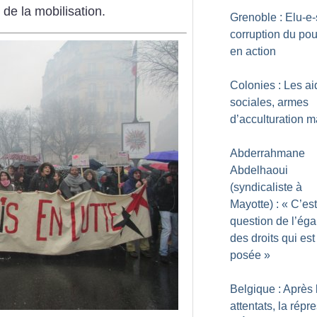
de la mobilisation.
Grenoble : Elu-e-s
corruption du pou
en action
Colonies : Les a
sociales, armes
d’acculturation 
Abderrahmane
Abdelhaoui
(syndicaliste à
Mayotte) : «
C’est
question de l’égal
des droits qui est
posée
»
Belgique : Après 
attentats, la répr