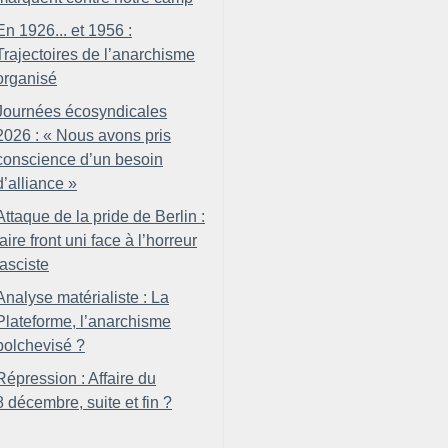
En 1926... et 1956 :
Trajectoires de l’anarchisme
organisé
Journées écosyndicales
2026 : «
Nous avons pris
conscience d’un besoin
d’alliance
»
Attaque de la pride de Berlin :
faire front uni face à l’horreur
fasciste
Analyse matérialiste : La
Plateforme, l’anarchisme
bolchevisé
?
Répression : Affaire du
8 décembre, suite et fin
?