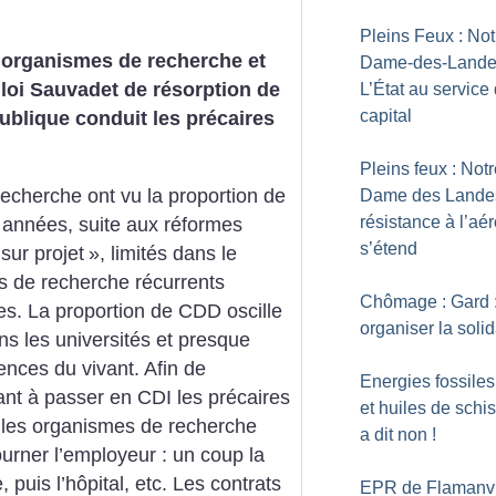
Pleins Feux : Not
 organismes de recherche et
Dame-des-Lande
 loi Sauvadet de résorption de
L’État au service
capital
publique conduit les précaires
Pleins feux : Not
recherche ont vu la proportion de
Dame des Landes
résistance à l’aér
 années, suite aux réformes
s’étend
sur projet
», limités dans le
ts de recherche récurrents
Chômage : Gard 
es. La proportion de CDD oscille
organiser la solid
 les universités et presque
ences du vivant. Afin de
Energies fossiles
ant à passer en CDI les précaires
et huiles de schis
, les organismes de recherche
a dit non
!
ourner l’employeur : un coup la
, puis l’hôpital, etc. Les contrats
EPR de Flamanvil