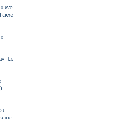
gouste,
icière
ue
ay : Le
 :
)
lt
Jeanne