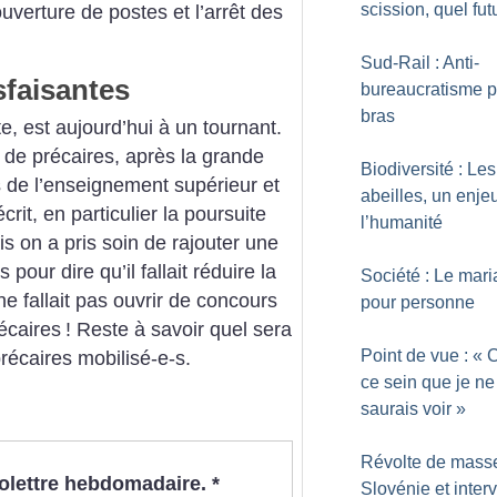
scission, quel fut
ouverture de postes et l’arrêt des
Sud-Rail : Anti-
sfaisantes
bureaucratisme p
bras
e, est aujourd’hui à un tournant.
s de précaires, après la grande
Biodiversité : Les
 de l’enseignement supérieur et
abeilles, un enje
crit, en particulier la poursuite
l’humanité
s on a pris soin de rajouter une
pour dire qu’il fallait réduire la
Société : Le mar
 ne fallait pas ouvrir de concours
pour personne
écaires
! Reste à savoir quel sera
Point de vue : «
précaires mobilisé-e-s.
ce sein que je ne
saurais voir
»
Révolte de mass
nfolettre hebdomadaire.
*
Slovénie et inter