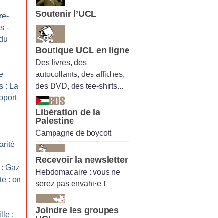
Soutenir l’UCL
re-
s -
 du
Boutique UCL en ligne
Des livres, des
autocollants, des affiches,
re
des DVD, des tee-shirts...
 : La
oport
Libération de la
Palestine
:
Campagne de boycott
arité
Recevoir la newsletter
 : Gaz
Hebdomadaire : vous ne
te : on
serez pas envahi·e !
Joindre les groupes
le :