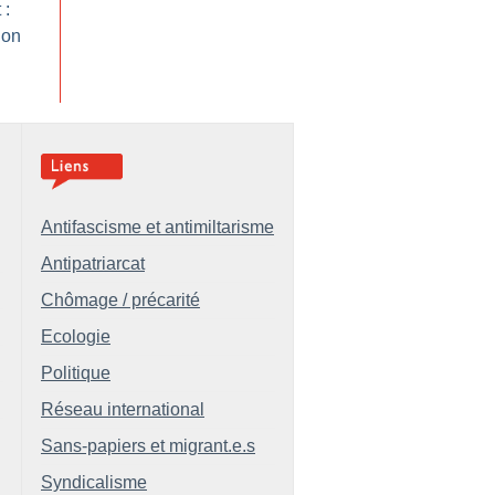
 :
ion
Antifascisme et antimiltarisme
Antipatriarcat
Chômage / précarité
Ecologie
Politique
Réseau international
Sans-papiers et migrant.e.s
Syndicalisme