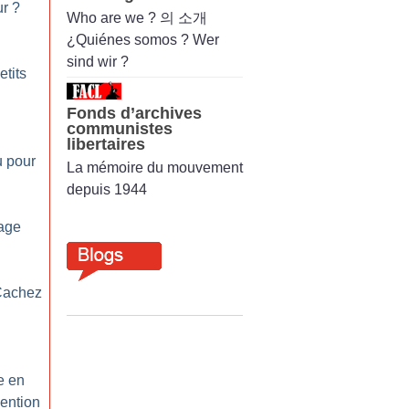
ur
?
Who are we ? 의 소개
¿Quiénes somos ? Wer
sind wir ?
etits
Fonds d’archives
communistes
libertaires
u pour
La mémoire du mouvement
depuis 1944
iage
Cachez
e en
vention