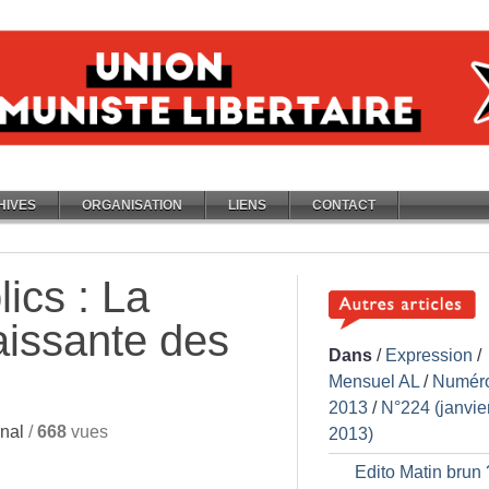
HIVES
ORGANISATION
LIENS
CONTACT
ics : La
aissante des
Dans
/
Expression
/
Mensuel AL
/
Numér
2013
/
N°224 (janvie
nal
/
668
vues
2013)
Edito Matin brun