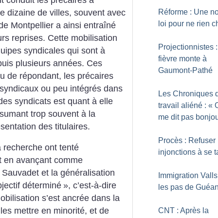
ne dizaine de villes, souvent avec
Réforme : Une no
loi pour ne rien 
 de Montpellier a ainsi entraîné
rs reprises. Cette mobilisation
Projectionnistes 
quipes syndicales qui sont à
fièvre monte à
epuis plusieurs années. Ces
Gaumont-Pathé
peu de répondant, les précaires
 syndicaux ou peu intégrés dans
Les Chroniques 
 des syndicats est quant à elle
travail aliéné : «
sumant trop souvent à la
me dit pas bonjour
sentation des titulaires.
Procès : Refuser 
a recherche ont tenté
injonctions à se t
nt en avançant comme
i Sauvadet et la généralisation
Immigration Vall
bjectif déterminé
», c’est-à-dire
les pas de Guéan
bilisation s’est ancrée dans la
les mettre en minorité, et de
CNT : Après la