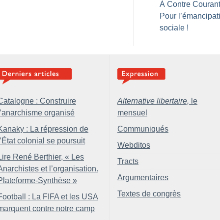
À Contre Courant
Pour l’émancipat
sociale
!
Catalogne : Construire
Alternative libertaire,
le
l’anarchisme organisé
mensuel
Kanaky : La répression de
Communiqués
l’État colonial se poursuit
Webditos
Lire René Berthier, «
Les
Tracts
Anarchistes et l’organisation.
Argumentaires
Plateforme-Synthèse
»
Textes de congrès
Football : La FIFA et les USA
marquent contre notre camp