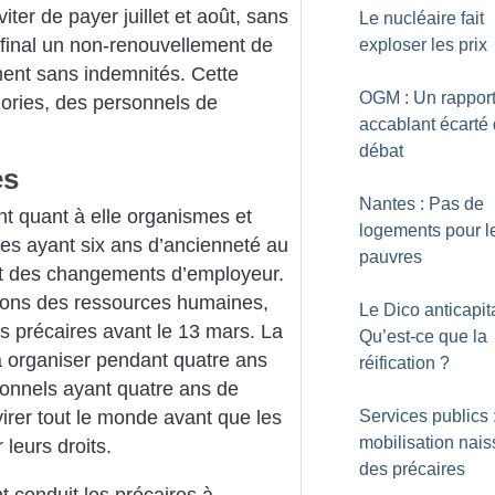
ter de payer juillet et août, sans
Le nucléaire fait
 final un non-renouvellement de
exploser les prix
ement sans indemnités. Cette
OGM : Un rappor
gories, des personnels de
accablant écarté
débat
es
Nantes : Pas de
nt quant à elle organismes et
logements pour l
res ayant six ans d’ancienneté au
pauvres
 des changements d’employeur.
tions des ressources humaines,
Le Dico anticapita
les précaires avant le 13 mars. La
Qu’est-ce que la
 à organiser pendant quatre ans
réification
?
onnels ayant quatre ans de
Services publics 
irer tout le monde avant que les
mobilisation nais
 leurs droits.
des précaires
 conduit les précaires à