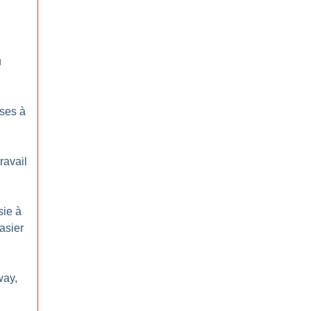
u
ses à
ravail
sie à
asier
way,