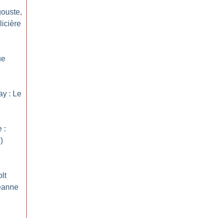
gouste,
icière
ue
ay : Le
 :
)
lt
Jeanne