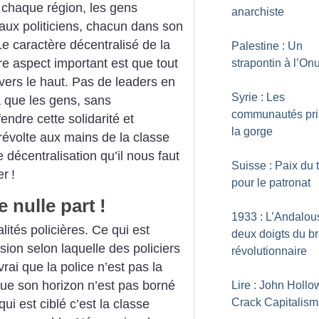
s chaque région, les gens
anarchiste
e aux politiciens, chacun dans son
Le caractère décentralisé de la
Palestine : Un
tre aspect important est que tout
strapontin à l’On
vers le haut. Pas de leaders en
Syrie : Les
 a que les gens, sans
communautés pri
ndre cette solidarité et
la gorge
révolte aux mains de la classe
e décentralisation qu’il nous faut
Suisse : Paix du t
er
!
pour le patronat
e nulle part
!
1933 : L’Andalou
lités policières. Ce qui est
deux doigts du br
usion selon laquelle des policiers
révolutionnaire
vrai que la police n’est pas la
 que son horizon n’est pas borné
Lire : John Hollo
Crack Capitalism
qui est ciblé c’est la classe