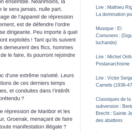
son ensemble. Néanmoins, la
Lire : Mathieu Ri
e le sera jamais, nulle part.
La domination pol
age de l’appareil de répression
llement, est de défendre l’ordre
Musique : El
asse dirigeante. Peu importe à quel
Comunero : {Sig
sont exploités
! Tant qu’ils suivent
luchando}
ils demeurent des flics, hommes
e le faire, ils pourront rejoindre
Lire : Michel Onfr
Postanarchisme
donc d’une extrême naïveté. Leurs
Lire : Victor Serge
ations de ces derniers temps
Carnets (1936-47
es, et conduites dans l’intérêt
 prétendu
?
Classiques de la
subversion : Berto
e répression de Maribor et les
Brecht : Sainte 
eur, Groenak, menaçant de faire
des abattoirs
oute manifestation illégale
?