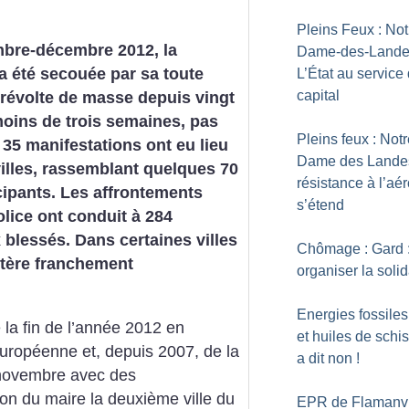
Pleins Feux : Not
bre-décembre 2012, la
Dame-des-Lande
a été secouée par sa toute
L’État au service
capital
révolte de masse depuis vingt
oins de trois semaines, pas
Pleins feux : Not
35 manifestations ont eu lieu
Dame des Landes
illes, rassemblant quelques 70
résistance à l’aér
cipants. Les affrontements
s’étend
olice ont conduit à 284
 blessés. Dans certaines villes
Chômage : Gard 
actère franchement
organiser la solid
Energies fossiles
la fin de l’année 2012 en
et huiles de schis
uropéenne et, depuis 2007, de la
a dit non
!
novembre avec des
ion du maire la deuxième ville du
EPR de Flamanvil