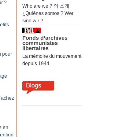
ur
?
Who are we ? 의 소개
¿Quiénes somos ? Wer
sind wir ?
etits
Fonds d’archives
communistes
libertaires
u pour
La mémoire du mouvement
depuis 1944
iage
Cachez
e en
vention