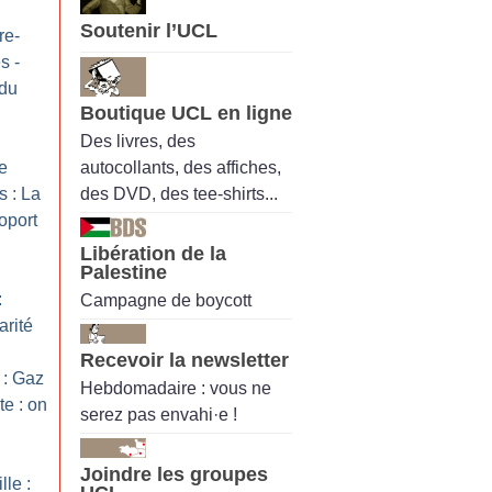
Soutenir l’UCL
re-
s -
 du
Boutique UCL en ligne
Des livres, des
autocollants, des affiches,
re
des DVD, des tee-shirts...
 : La
oport
Libération de la
Palestine
:
Campagne de boycott
arité
Recevoir la newsletter
 : Gaz
Hebdomadaire : vous ne
te : on
serez pas envahi·e !
Joindre les groupes
le :