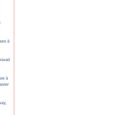
u
ses à
ravail
sie à
asier
way,