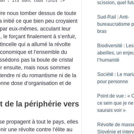
on : ils sont tous finis !>
scission, quel fut
oire nous tomber dessus de toute
Sud-Rail : Anti-
 initié ce que bien peu croyaient
bureaucratisme p
t par eux-mêmes, acculant leur
bras
le forçant finalement à s’enfuir,
tincelle qui a allumé la révolte
Biodiversité : Les
o-économique et l’ensemble du
abeilles, un enje
ssédons pas la boule de cristal
l’humanité
ser ensuite, mais nous sommes
Société : Le mar
ttendre ni du romantisme ni de la
pour personne
bonne dose d’organisation et de
Point de vue : «
t de la périphérie vers
ce sein que je ne
saurais voir
»
e propagent à tout le pays, elles
Révolte de mass
ir une révolte contre l’élite au
Slovénie et inter