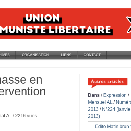
HIVES
ORGANISATION
LIENS
CONTACT
masse en
tervention
Dans
/
Expression
/
Mensuel AL
/
Numér
2013
/
N°224 (janvie
nal AL
/
2216
vues
2013)
Edito Matin brun