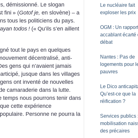
is, démissionné. Le slogan
Le nucléaire fait
st fini
» (
Gotof je,
en slovène) – a
exploser les prix
s tous les politiciens du pays.
OGM : Un rappor
vayan todos
!
(«
Qu’ils s’en aillent
accablant écarté
débat
agné tout le pays en quelques
Nantes : Pas de
 mouvement décentralisé, anti-
logements pour l
 Des gens qui n’avaient jamais
pauvres
articipé, jusque dans les villages
 gens ont inventé de nouvelles
Le Dico anticapita
 de camaraderie dans la lutte.
Qu’est-ce que la
 temps nous pourrons tenir dans
réification
?
t que cette expérience
 populaire. Personne ne pourra la
Services publics 
mobilisation nais
des précaires