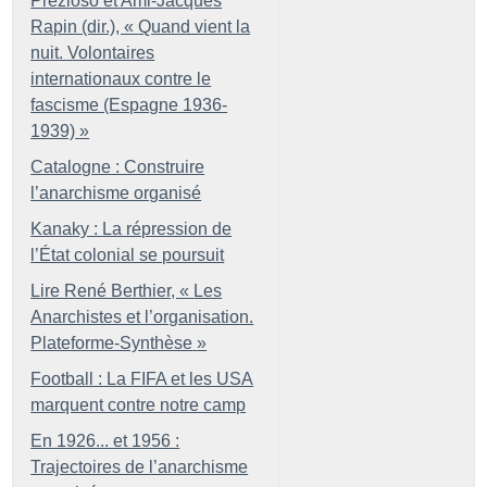
Prezioso et Ami-Jacques
Rapin (dir.), «
Quand vient la
nuit. Volontaires
internationaux contre le
fascisme (Espagne 1936-
1939)
»
Catalogne : Construire
l’anarchisme organisé
Kanaky : La répression de
l’État colonial se poursuit
Lire René Berthier, «
Les
Anarchistes et l’organisation.
Plateforme-Synthèse
»
Football : La FIFA et les USA
marquent contre notre camp
En 1926... et 1956 :
Trajectoires de l’anarchisme