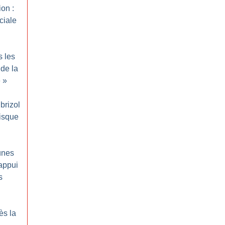
ion :
ciale
 les
de la
e
»
brizol
isque
unes
’appui
s
ès la