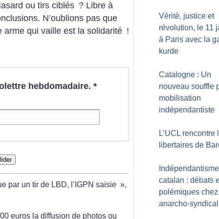
Hasard ou tirs ciblés
? Libre à
Vérité, justice et
onclusions. N’oublions pas que
révolution, le 11 
e arme qui vaille est la solidarité
!
à Paris avec la 
kurde
Catalogne : Un
nfolettre hebdomadaire.
*
nouveau souffle p
mobilisation
indépendantiste
L’UCL rencontre 
libertaires de Ba
lider
Indépendantisme
catalan : débats e
ue par un tir de LBD, l’IGPN saisie
»,
polémiques chez 
anarcho-syndical
00 euros la diffusion de photos ou