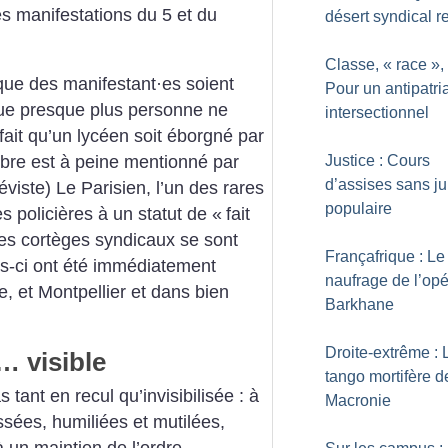
es manifestations du 5 et du
désert syndical re
Classe, «
race
»,
 que des manifestant
·
es soient
Pour un antipatri
que presque plus personne ne
intersectionnel
 fait qu’un lycéen soit éborgné par
Justice : Cours
bre est à peine mentionné par
d’assises sans ju
éviste) Le Parisien, l’un des rares
populaire
s policières à un statut de «
fait
es cortèges syndicaux se sont
Françafrique : Le
s-ci ont été immédiatement
naufrage de l’opé
, et Montpellier et dans bien
Barkhane
Droite-extrême : 
… visible
tango mortifère d
s tant en recul qu’invisibilisée : à
Macronie
ssées, humiliées et mutilées,
à un maintien de l’ordre