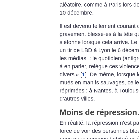
aléatoire, comme à Paris lors d
10 décembre.
Il est devenu tellement courant
gravement blessé
·
es à la tête 
s’étonne lorsque cela arrive. Le
un tir de LBD à Lyon le 6 décem
les médias : le quotidien (antigr
à en parler, relègue ces violence
divers
»
[
1
]
. De même, lorsque l
mués en manifs sauvages, celle
réprimées : à Nantes, à Toulouse
d’autres villes.
Moins de répression
En réalité, la répression n’est pa
force de voir des personnes ble
nous nous sommes habitué
·
es 