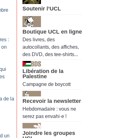
Soutenir l’UCL
mbre
Boutique UCL en ligne
Des livres, des
res :
autocollants, des affiches,
, on
des DVD, des tee-shirts...
qui
Libération de la
Palestine
les
Campagne de boycott
a de la
Recevoir la newsletter
Hebdomadaire : vous ne
serez pas envahi·e !
Joindre les groupes
nd un