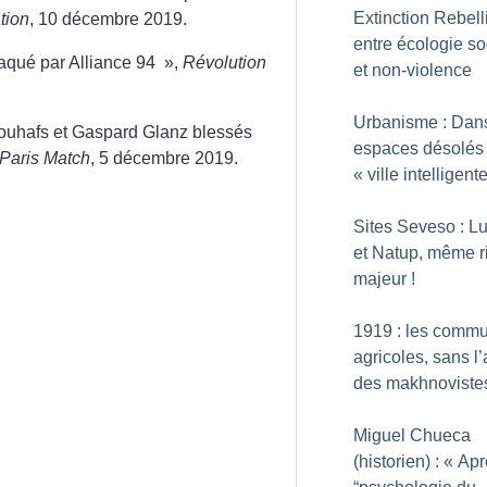
Extinction Rebell
tion
, 10 décembre 2019.
entre écologie so
aqué par Alliance 94
»,
Révolution
et non-violence
Urbanisme : Dans
ouhafs et Gaspard Glanz blessés
espaces désolés 
Paris Match
, 5 décembre 2019.
«
ville intelligent
Sites Seveso : Lu
et Natup, même r
majeur
!
1919 : les comm
agricoles, sans l
des makhnoviste
Miguel Chueca
(historien) : «
Apr