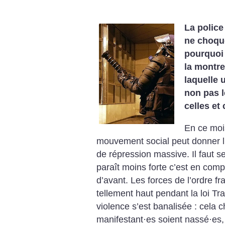
La police
ne choque
pourquoi 
la montre
laquelle 
non pas l
celles et 
En ce moi
mouvement social peut donner l’
de répression massive. Il faut s
paraît moins forte c’est en co
d’avant. Les forces de l’ordre fr
tellement haut pendant la loi Tra
violence s’est banalisée : cela
manifestant
·
es soient nassé
·
es,