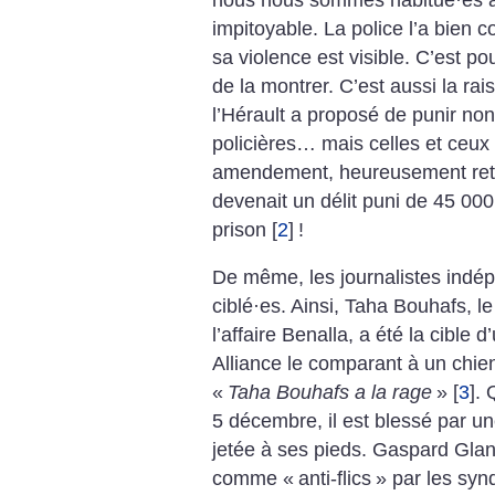
impitoyable. La police l’a bien co
sa violence est visible. C’est p
de la montrer. C’est aussi la rai
l’Hérault a proposé de punir non
policières… mais celles et ceux 
amendement, heureusement retoqu
devenait un délit puni de 45 00
prison
[
2
]
!
De même, les journalistes indép
ciblé
·
es. Ainsi, Taha Bouhafs, le 
l’affaire Benalla, a été la cible d
Alliance le comparant à un chi
«
Taha Bouhafs a la rage
»
[
3
]
. 
5 décembre, il est blessé par 
jetée à ses pieds. Gaspard Glan
comme «
anti-flics
» par les synd