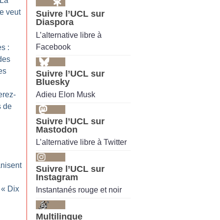
 La
e veut
Suivre l’UCL sur
Diaspora
L’alternative libre à
Facebook
es :
des
es
Suivre l’UCL sur
Bluesky
Adieu Elon Musk
erez-
 de
Suivre l’UCL sur
Mastodon
L’alternative libre à Twitter
nisent
Suivre l’UCL sur
Instagram
 «
Dix
Instantanés rouge et noir
Multilingue