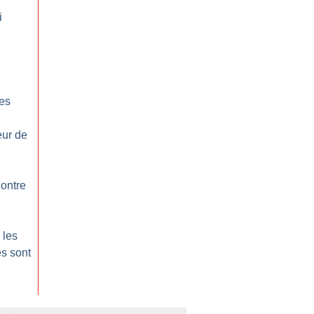
i
es
eur de
ontre
 les
es sont