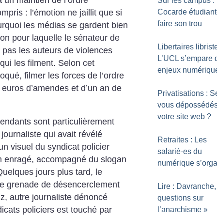
Sur les campus :
mpris : l’émotion ne jaillit que si
Cocarde étudiant
faire son trou
ourquoi les médias se gardent bien
son pour laquelle le sénateur de
Libertaires librist
 pas les auteurs de violences
L’UCL s’empare 
qui les filment. Selon cet
enjeux numériqu
é, filmer les forces de l’ordre
0 euros d’amendes et d’un an de
Privatisations : S
vous dépossédés
votre site web
?
endants sont particulièrement
journaliste qui avait révélé
Retraites : Les
’un visuel du syndicat policier
salarié
·
es du
en enragé, accompagné du slogan
numérique s’orga
Quelques jours plus tard, le
une grenade de désencerclement
Lire : Davranche,
z, autre journaliste dénoncé
questions sur
icats policiers est touché par
l’anarchisme
»