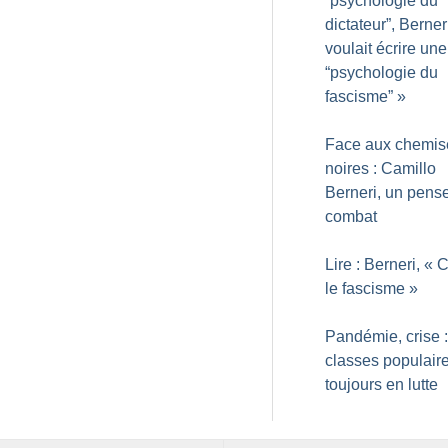
“psychologie du
dictateur”, Berner
voulait écrire une
“psychologie du
fascisme”
»
Face aux chemis
noires : Camillo
Berneri, un pens
combat
Lire : Berneri, «
C
le fascisme
»
Pandémie, crise :
classes populair
toujours en lutte