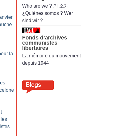
Who are we ? 의 소개
¿Quiénes somos ? Wer
janvier
sind wir ?
gauche
Fonds d’archives
communistes
libertaires
our la
La mémoire du mouvement
depuis 1944
les
rcelone
t
les
istes