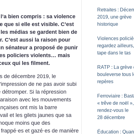
Retraites : Déce
 l’a bien compris : sa violence
2019, une grève
 que si elle est visible. C’est
historique
les médias se gardent bien de
Violences policiè
r. C’est aussi la raison pour
regardez ailleurs
un sénateur a proposé de punir
tape dans le tas
es policiers violents… mais
ceux qui les filment.
RATP : La grève 
bouleverse tous 
s de décembre 2019, le
repères
impression de ne pas avoir subi
e détromper. Si la répression
Ferroviaire : Bast
mparaison avec les mouvements
«
trêve de noël
»,
ançaises ont mis la barre
rendez-vous le
vail et les gilets jaunes que sa
28 décembre
 choque moins que des
 frappé
·
es et gazé
·
es de manière
Éducation : Qua