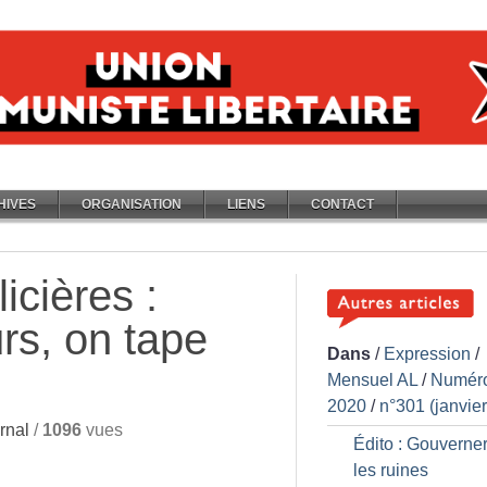
HIVES
ORGANISATION
LIENS
CONTACT
icières :
urs, on tape
Dans
/
Expression
/
Mensuel AL
/
Numér
2020
/
n°301 (janvie
rnal
/
1096
vues
Édito : Gouverner
les ruines