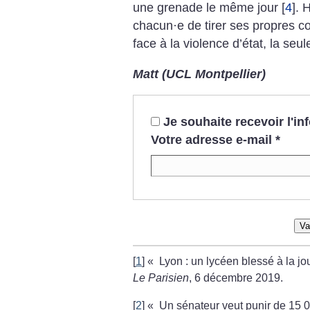
une grenade le même jour
[
4
]
. 
chacun
·
e de tirer ses propres c
face à la violence d’état, la seul
Matt (UCL Montpellier)
Je souhaite recevoir l'i
Votre adresse e-mail
*
Va
[
1
]
«
Lyon : un lycéen blessé à la jo
Le Parisien
, 6 décembre 2019.
[
2
]
«
Un sénateur veut punir de 15 0