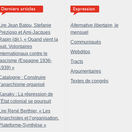
Lire Jean Batou, Stefanie
Alternative libertaire,
le
Prezioso et Ami-Jacques
mensuel
Rapin (dir.), «
Quand vient la
Communiqués
nuit. Volontaires
Webditos
internationaux contre le
fascisme (Espagne 1936-
Tracts
1939)
»
Argumentaires
Catalogne : Construire
Textes de congrès
l’anarchisme organisé
Kanaky : La répression de
l’État colonial se poursuit
Lire René Berthier, «
Les
Anarchistes et l’organisation.
Plateforme-Synthèse
»