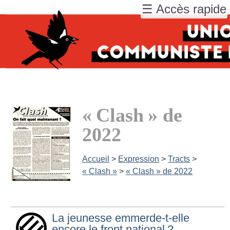
☰ Accès rapide
«
Clash
» de
2022
Accueil
>
Expression
>
Tracts
>
«
Clash
»
>
«
Clash
» de 2022
La jeunesse emmerde-t-elle
encore le front national
?