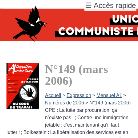
☰ Accès rapide
N°149 (mars
2006)
Accueil
>
Expression
>
Mensuel AL
>
Numéros de 2006
>
N°149 (mars 2006)
CPE : La lutte par procuration, ça
n’existe pas
!
; Contre une immigration
jetable : c’est maintenant qu’il faut
lutter
!
; Bolkestein : La libéralisation des services est en