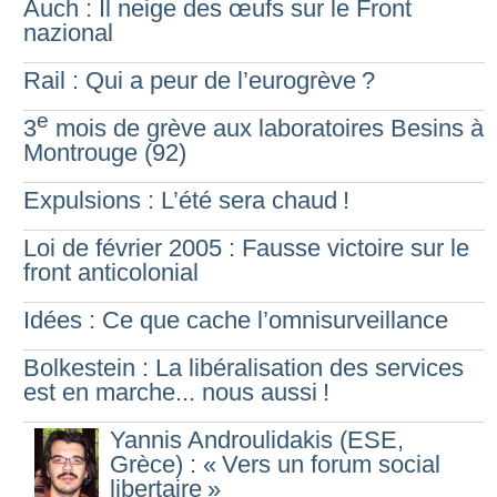
Auch : Il neige des œufs sur le Front
nazional
Rail : Qui a peur de l’eurogrève
?
e
3
mois de grève aux laboratoires Besins à
Montrouge (92)
Expulsions : L’été sera chaud
!
Loi de février 2005 : Fausse victoire sur le
front anticolonial
Idées : Ce que cache l’omnisurveillance
Bolkestein : La libéralisation des services
est en marche... nous aussi
!
Yannis Androulidakis (ESE,
Grèce) : «
Vers un forum social
libertaire
»