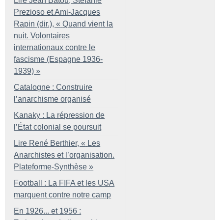
Lire Jean Batou, Stefanie
Prezioso et Ami-Jacques
Rapin (dir.), «
Quand vient la
nuit. Volontaires
internationaux contre le
fascisme (Espagne 1936-
1939)
»
Catalogne : Construire
l’anarchisme organisé
Kanaky : La répression de
l’État colonial se poursuit
Lire René Berthier, «
Les
Anarchistes et l’organisation.
Plateforme-Synthèse
»
Football : La FIFA et les USA
marquent contre notre camp
En 1926... et 1956 :