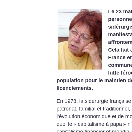
Le 23 mar
personnes
sidérurgi
manifesta
affrontem
Cela fait
France en
commune 
lutte fér
population pour le maintien de
licenciements.
En 1978, la sidérurgie française 
patronat, familial et traditionnel
l’évolution économique et de mod
quoi le «
capitalisme à papa
» n
capitalisme financier et mondiali