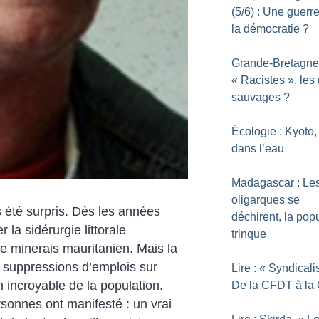
(5/6) : Une guerr
la démocratie
?
Grande-Bretagne
«
Racistes
», les
sauvages
?
Écologie : Kyoto,
dans l’eau
Madagascar : Le
oligarques se
s été surpris. Dès les années
déchirent, la pop
r la sidérurgie littorale
trinque
le minerais mauritanien. Mais la
0 suppressions d’emplois sur
Lire : «
Syndicali
incroyable de la population.
De la CFDT à la
sonnes ont manifesté : un vrai