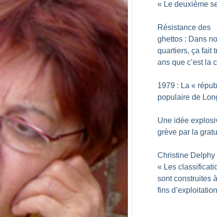
«
Le deuxième s
Résistance des
ghettos : Dans n
quartiers, ça fait 
ans que c’est la c
1979 : La «
répub
populaire de Lo
Une idée explosiv
grève par la gratu
Christine Delphy 
«
Les classificati
sont construites 
fins d’exploitatio