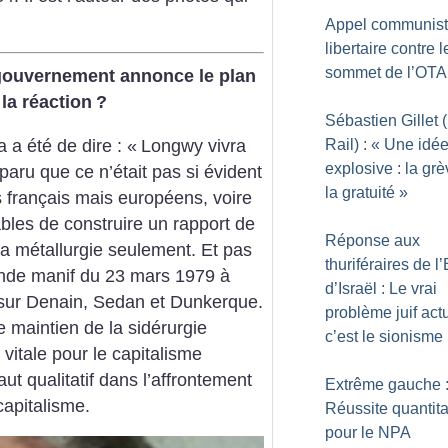
Appel communis
libertaire contre l
sommet de l’OT
gouvernement annonce le plan
 la réaction
?
Sébastien Gillet
 a été de dire : «
Longwy vivra
Rail) : «
Une idé
explosive : la grè
pparu que ce n’était pas si évident
la gratuité
»
s français mais européens, voire
les de construire un rapport de
Réponse aux
la métallurgie seulement. Et pas
thuriféraires de l’
rande manif du 23 mars 1979 à
d’Israël : Le vrai
sur Denain, Sedan et Dunkerque.
problème juif actu
 maintien de la sidérurgie
c’est le sionisme
t vitale pour le capitalisme
ut qualitatif dans l’affrontement
Extrême gauche 
capitalisme.
Réussite quantita
pour le NPA