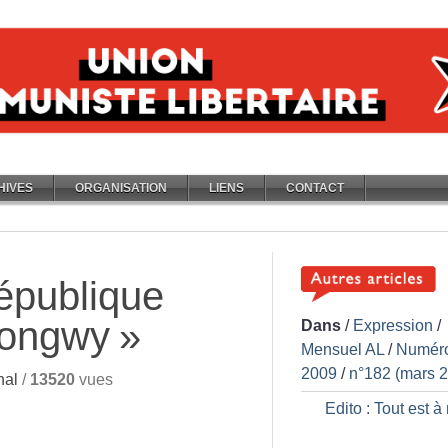
HIVES
ORGANISATION
LIENS
CONTACT
épublique
Longwy
»
Dans
/
Expression
/
Mensuel AL
/
Numér
2009
/
n°182 (mars 
nal
/
13520
vues
Edito : Tout est à