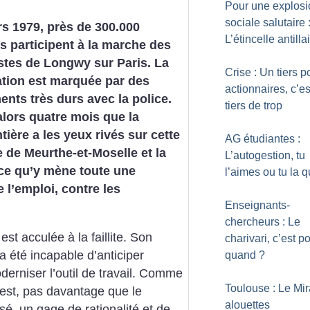
Pour une explosi
sociale salutaire 
s 1979, près de 300.000
L’étincelle antilla
 participent à la marche des
stes de Longwy sur Paris. La
Crise : Un tiers p
tion est marquée par des
actionnaires, c’es
ents très durs avec la police.
tiers de trop
 alors quatre mois que la
tière a les yeux rivés sur cette
AG étudiantes :
de Meurthe-et-Moselle et la
L’autogestion, tu
oce qu’y mène toute une
l’aimes ou tu la q
 l’emploi, contre les
Enseignants-
chercheurs : Le
est acculée à la faillite. Son
charivari, c’est p
, a été incapable d’anticiper
quand
?
erniser l’outil de travail. Comme
Toulouse : Le Mir
’est, pas davantage que le
alouettes
sé, un gage de rationalité et de