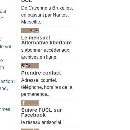
UCL
De Cayenne à Bruxelles,
ail
en passant par Nantes,
n*,
Marseille...
Le mensuel
s
Alternative libertaire
le vol
s’abonner, accéder aux
archives en ligne.
Le
on
Prendre contact
Adresse, courriel,
estion :
téléphone, horaires de la
end,
permanence...
emmes :
Suivre l’UCL sur
Facebook
le réseau antisocial !