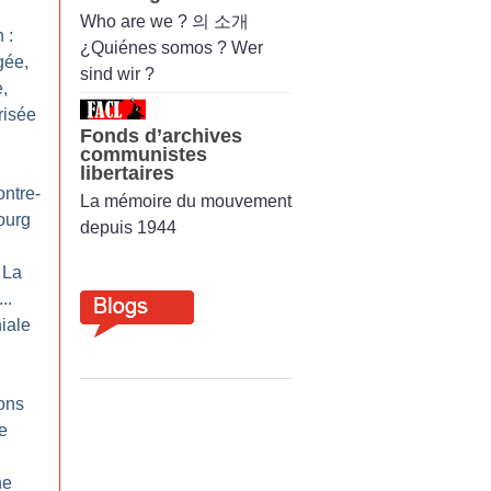
Who are we ? 의 소개
 :
¿Quiénes somos ? Wer
gée,
sind wir ?
,
risée
Fonds d’archives
communistes
libertaires
ontre-
La mémoire du mouvement
ourg
depuis 1944
 La
..
iale
ons
re
ne