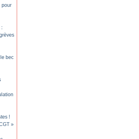
e pour
 :
 grèves
 le bec
s
ulation
stes
!
 CGT
»