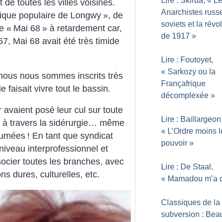
Lire : Skirda, «
L
 de toutes les villes voisines.
Anarchistes russe
ique populaire de Longwy
», de
soviets et la révo
re «
Mai 68
» à retardement car,
de 1917
»
7, Mai 68 avait été très timide
Lire : Foutoyet,
«
Sarkozy ou la
nous nous sommes inscrits très
Françafrique
ie faisait vivre tout le bassin.
décomplexée
»
er avaient posé leur cul sur toute
Lire : Baillargeon
ait à travers la sidérurgie… même
«
L’Ordre moins l
 fumées
! En tant que syndicat
pouvoir
»
niveau interprofessionnel et
socier toutes les branches, avec
Lire : De Staal,
ns dures, culturelles, etc.
«
Mamadou m’a d
Classiques de la
subversion : Beau