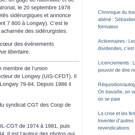
 patronat, le 20 septembre 1978
Chronique du trav
iétés sidérurgiques et annonce
aliéné : Sébastie
ont 7 800 à Longwy). C’est le
formateur
 acharnée des sidérurgistes.
Actionnaires : Le
au cœur des événements
dividendes, c’est 
ive libertaire
.
Licenciements : 
ue membre de l’union
pouvoir de dire n
secteur de Longwy (UIS-CFDT).
Il
 Longwy 79-84. Depuis 1986 il
Réquisition/autog
On travaille, on v
on se paie
e du syndicat CGT des Coop de
La crise et les f
Inventer d’autres
l’UL-CGT de 1974 à 1981, puis
revendications
84.
Il est l’auteur des photos qui