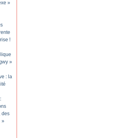
exe
»
os
trente
rise
!
lique
ngwy
»
e : la
ité
:
ons
à des
n
»