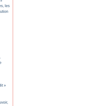
es
s, les
lution
,
e
it
»
voir,