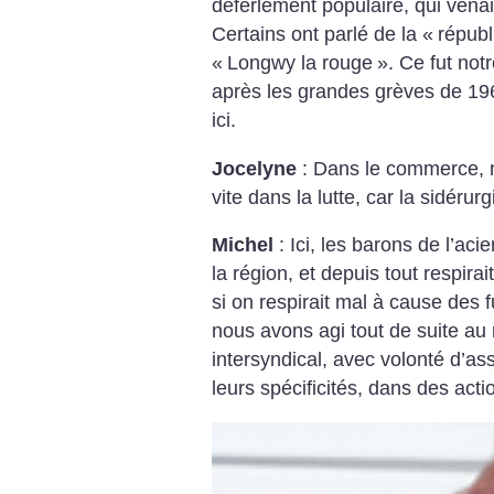
déferlement populaire, qui venait
Certains ont parlé de la «
républ
«
Longwy la rouge
». Ce fut not
après les grandes grèves de 196
ici.
Jocelyne
: Dans le commerce, 
vite dans la lutte, car la sidérurg
Michel
: Ici, les barons de l’aci
la région, et depuis tout respir
si on respirait mal à cause des
nous avons agi tout de suite au 
intersyndical, avec volonté d’as
leurs spécificités, dans des actio