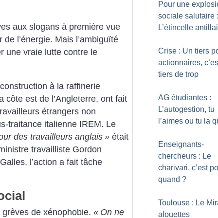
Pour une explosi
sociale salutaire 
èves aux slogans à première vue
L’étincelle antilla
r de l’énergie. Mais l’ambiguïté
Crise : Un tiers p
une vraie lutte contre le
actionnaires, c’es
tiers de trop
 construction à la raffinerie
AG étudiantes :
a côte est de l’Angleterre, ont fait
L’autogestion, tu
ravailleurs étrangers non
l’aimes ou tu la q
s-traitance italienne IREM. Le
ur des travailleurs anglais
»
était
Enseignants-
inistre travailliste Gordon
chercheurs : Le
lles, l’action a fait tâche
charivari, c’est p
quand
?
ocial
Toulouse : Le Mir
es grèves de xénophobie.
«
On ne
alouettes