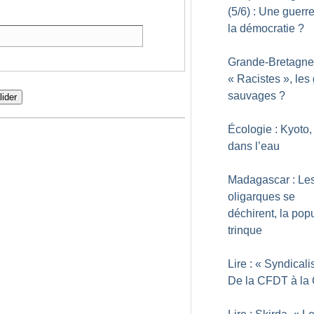
(5/6) : Une guerr
la démocratie
?
Grande-Bretagne
«
Racistes
», les
sauvages
?
lider
Écologie : Kyoto,
dans l’eau
Madagascar : Le
oligarques se
déchirent, la pop
trinque
Lire : «
Syndicali
De la CFDT à la