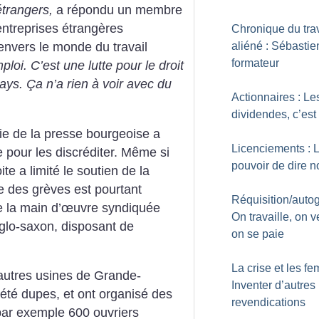
étrangers,
a répondu un membre
entreprises étrangères
Chronique du trav
aliéné : Sébastie
envers le monde du travail
formateur
ploi. C’est une lutte pour le droit
pays. Ça n’a rien à voir avec du
Actionnaires : Le
dividendes, c’est 
tie de la presse bourgeoise a
Licenciements : 
pour les discréditer. Même si
pouvoir de dire n
ite a limité le soutien de la
de des grèves est pourtant
Réquisition/autog
re la main d’œuvre syndiquée
On travaille, on v
nglo-saxon, disposant de
on se paie
La crise et les f
autres usines de Grande-
Inventer d’autres
 été dupes, et ont organisé des
revendications
 par exemple 600 ouvriers