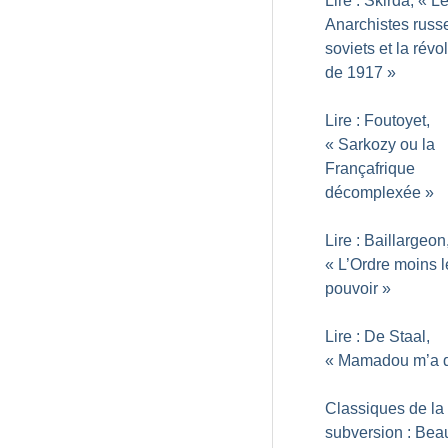
Lire : Skirda, «
L
Anarchistes russe
soviets et la révo
de 1917
»
Lire : Foutoyet,
«
Sarkozy ou la
Françafrique
décomplexée
»
Lire : Baillargeon
«
L’Ordre moins l
pouvoir
»
Lire : De Staal,
«
Mamadou m’a d
Classiques de la
subversion : Beau