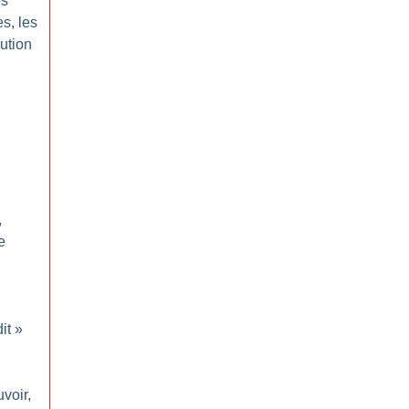
es
s, les
lution
,
e
it
»
voir,