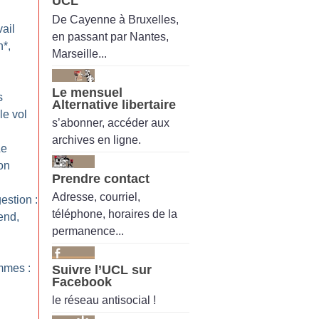
UCL
De Cayenne à Bruxelles,
ail
en passant par Nantes,
n*,
Marseille...
Le mensuel
s
Alternative libertaire
le vol
s’abonner, accéder aux
archives en ligne.
Le
on
Prendre contact
Adresse, courriel,
estion :
téléphone, horaires de la
end,
permanence...
emmes :
Suivre l’UCL sur
Facebook
le réseau antisocial !