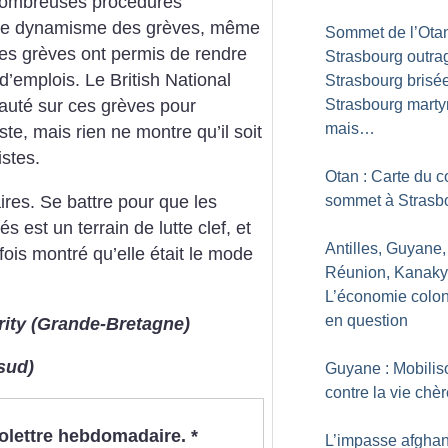
e nombreuses procédures
r le dynamisme des grèves, même
Sommet de l’Otan
ces grèves ont permis de rendre
Strasbourg outra
d’emplois. Le British National
Strasbourg brisée
Strasbourg marty
sauté sur ces grèves pour
mais…
e, mais rien ne montre qu’il soit
stes.
Otan : Carte du c
ires. Se battre pour que les
sommet à Strasb
s est un terrain de lutte clef, et
Antilles, Guyane,
 fois montré qu’elle était le mode
Réunion, Kanaky.
L’économie colon
en question
rity
(Grande-Bretagne)
sud)
Guyane : Mobilis
contre la vie chè
nfolettre hebdomadaire.
*
L’impasse afgha