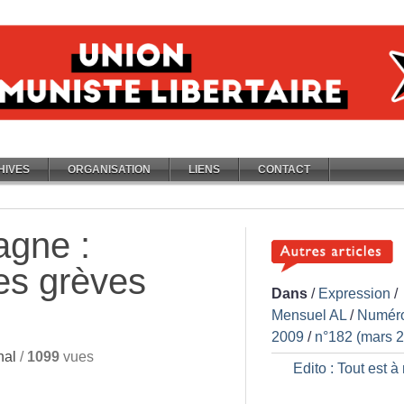
HIVES
ORGANISATION
LIENS
CONTACT
agne :
les grèves
Dans
/
Expression
/
Mensuel AL
/
Numér
2009
/
n°182 (mars 
nal
/
1099
vues
Edito : Tout est à