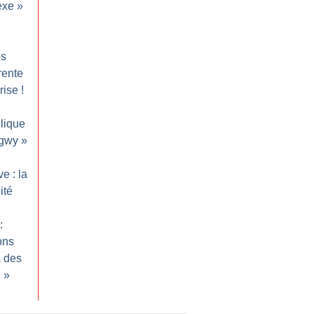
exe
»
os
trente
rise
!
lique
ngwy
»
e : la
ité
:
ons
à des
n
»