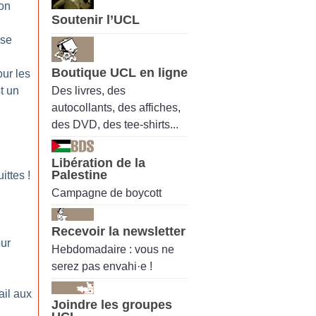
on
Soutenir l’UCL
:
ise
Boutique UCL en ligne
our les
Des livres, des
t un
autocollants, des affiches,
des DVD, des tee-shirts...
Libération de la
Palestine
uittes
!
Campagne de boycott
Recevoir la newsletter
our
Hebdomadaire : vous ne
serez pas envahi·e !
ail aux
Joindre les groupes