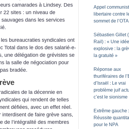
c leurs camarades à Lindsey. Des
Appel communis
r 22 sites : un niveau de
libertaire contre l
es sauvages dans
les services
sommet de l’OT
ié.
Sébastien Gillet
les bureaucraties syndicales ont
Rail) : «
Une idé
 Total dans le dos des salarié-e-
explosive : la grè
s, une délégation de grévistes se
la gratuité
»
ns la salle de négociation pour
Réponse aux
 pas bradée.
thuriféraires de l’
grève
d’Israël : Le vrai
problème juif actu
radicales de la décennie en
c’est le sionisme
ndicales qui rendent de telles
ment défiées, avec un effet réel.
Extrême gauche 
 interdisent de faire grève sans,
Réussite quantita
le de l’intégralité des membres
pour le NPA