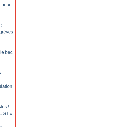
e pour
 :
 grèves
 le bec
s
ulation
stes
!
 CGT
»