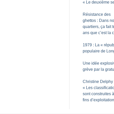
«
Le deuxième s
Résistance des
ghettos : Dans n
quartiers, ça fait 
ans que c’est la c
1979 : La «
répub
populaire de Lo
Une idée explosiv
grève par la gratu
Christine Delphy 
«
Les classificati
sont construites 
fins d’exploitatio