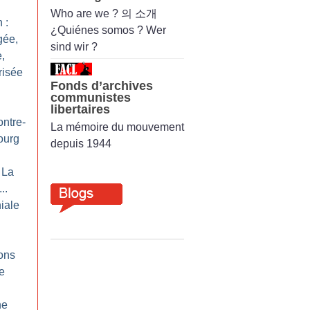
Who are we ? 의 소개
 :
¿Quiénes somos ? Wer
gée,
sind wir ?
,
risée
Fonds d’archives
communistes
libertaires
ontre-
La mémoire du mouvement
ourg
depuis 1944
 La
..
iale
ons
re
ne