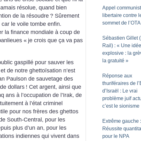
t jamais résolue, quand bien
Appel communis
libertaire contre l
ntion de la résoudre
? Sûrement
sommet de l’OT
 car le voile tombe enfin.
ver la finance mondiale à coup de
Sébastien Gillet
banlieues «
je crois que ça va pas
Rail) : «
Une idé
explosive : la grè
la gratuité
»
ublic gaspillé pour sauver les
t de notre ghettoïsation n’est
Réponse aux
lan Paulson de sauvetage des
thuriféraires de l’
de dollars
! Cet argent, ainsi que
d’Israël : Le vrai
q ans à l’occupation de l’Irak, de
problème juif actu
tuitement à l’état criminel
c’est le sionisme
 utile pour nos frères des ghettos
e South-Central, pour les
Extrême gauche 
epuis plus d’un an, pour les
Réussite quantita
ations indiennes qui vivent dans
pour le NPA