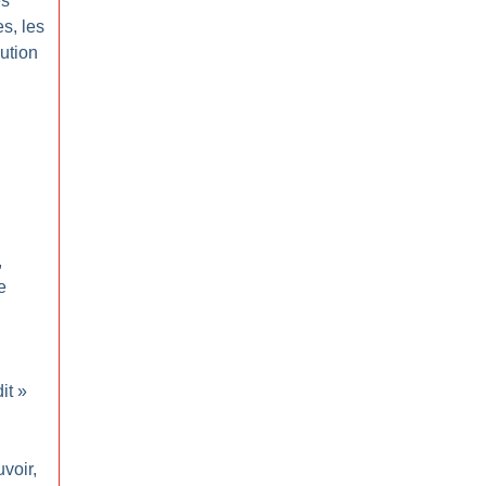
es
s, les
lution
,
e
it
»
voir,