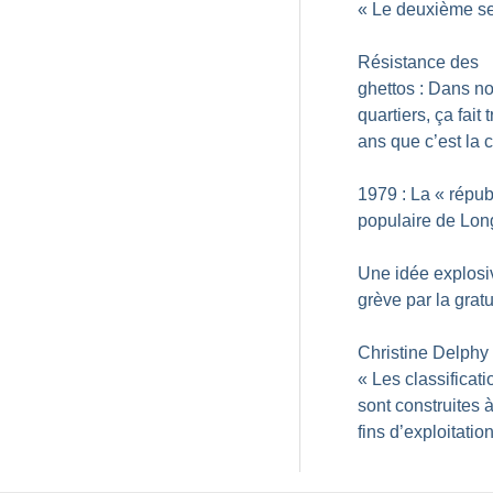
«
Le deuxième s
Résistance des
ghettos : Dans n
quartiers, ça fait 
ans que c’est la c
1979 : La «
répub
populaire de Lo
Une idée explosiv
grève par la gratu
Christine Delphy 
«
Les classificati
sont construites 
fins d’exploitatio