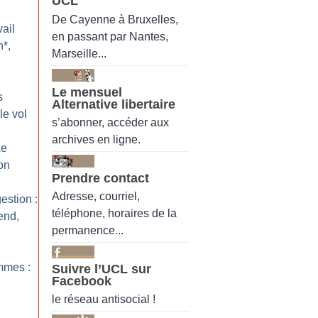
UCL
De Cayenne à Bruxelles,
ail
en passant par Nantes,
n*,
Marseille...
Le mensuel
s
Alternative libertaire
le vol
s’abonner, accéder aux
archives en ligne.
Le
on
Prendre contact
Adresse, courriel,
estion :
téléphone, horaires de la
end,
permanence...
emmes :
Suivre l’UCL sur
Facebook
le réseau antisocial !