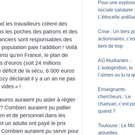
Pour une explosi
sociale salutaire 
L’étincelle antilla
d les travailleurs créent des
ans les poches des patrons et des
Crise : Un tiers p
actionnaires, c’es
nanciers sont responsables des
tiers de trop
a population paie l’addition
! Voilà
ainsi qu’en France, le plan de
AG étudiantes :
s d’euros (soit 24 millions
L’autogestion, tu
déficit de la sécu, 6 000 euros
l’aimes ou tu la q
ozy déclarait il y a un an ne pas
 vides
»
!
Enseignants-
chercheurs : Le
euros auraient pu aider à régler
charivari, c’est p
? Combien auraient pu pallier
quand
?
n et de personnel dans les
et un adulte ont payé le prix
Toulouse : Le Mir
 Combien auraient pu servir pour
alouettes