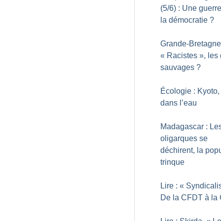
(5/6) : Une guerr
la démocratie
?
Grande-Bretagne
«
Racistes
», les
sauvages
?
Écologie : Kyoto,
dans l’eau
Madagascar : Le
oligarques se
déchirent, la pop
trinque
Lire : «
Syndicali
De la CFDT à la