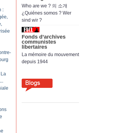
Who are we ? 의 소개
 :
¿Quiénes somos ? Wer
gée,
sind wir ?
,
risée
Fonds d’archives
communistes
libertaires
ontre-
La mémoire du mouvement
ourg
depuis 1944
 La
..
iale
ons
re
ne