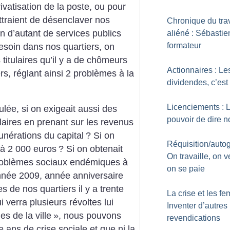
ivatisation de la poste, ou pour
ttraient de désenclaver nos
Chronique du trav
on d’autant de services publics
aliéné : Sébastie
formateur
besoin dans nos quartiers, on
 titulaires qu’il y a de chômeurs
Actionnaires : Le
rs, réglant ainsi 2 problèmes à la
dividendes, c’est 
Licenciements : 
ulée, si on exigeait aussi des
pouvoir de dire n
aires en prenant sur les revenus
unérations du capital
? Si on
Réquisition/autog
 à 2 000 euros
? Si on obtenait
On travaille, on v
 problèmes sociaux endémiques à
on se paie
année 2009, année anniversaire
s de nos quartiers il y a trente
La crise et les f
 verra plusieurs révoltes lui
Inventer d’autres
ues de la ville
», nous pouvons
revendications
e ans de crise sociale et que ni la