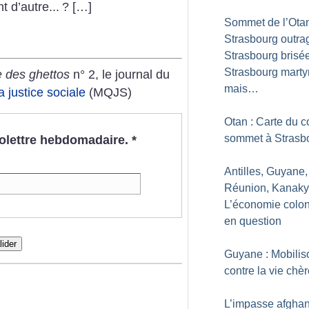
t d’autre...
? […]
Sommet de l’Otan
Strasbourg outra
Strasbourg brisée
Strasbourg marty
 des ghettos
n° 2, le journal du
mais…
 justice sociale
(MQJS)
Otan : Carte du c
sommet à Strasb
nfolettre hebdomadaire.
*
Antilles, Guyane,
Réunion, Kanaky.
L’économie colon
en question
lider
Guyane : Mobilis
contre la vie chè
L’impasse afgha