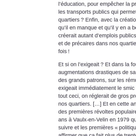
l’éducation, pour empêcher la pr
les transports publics qui perme
quartiers
? Enfin, avec la créati
qu’il en manque et qu’il y en a 
créerait autant d’emplois publics
et de précaires dans nos quartie
fois
!
Et si on l’exigeait
? Et dans la fo
augmentations drastiques de sal
des grands patrons, sur les rém
exigeait immédiatement le smic
tout ceci, on réglerait de gros
nos quartiers. […] Et en cette 
des premières révoltes populaire
ans à Vaulx-en-Velin en 1979 qui
suivre et les premières «
politiq
affirmer que ça fait plus de trent