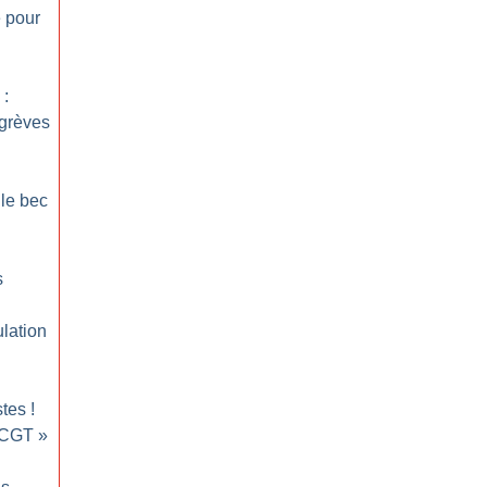
e pour
 :
 grèves
 le bec
s
ulation
stes
!
 CGT
»