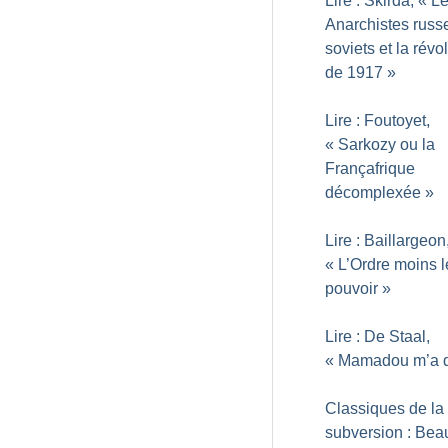
Lire : Skirda, «
L
Anarchistes russe
soviets et la révo
de 1917
»
Lire : Foutoyet,
«
Sarkozy ou la
Françafrique
décomplexée
»
Lire : Baillargeon
«
L’Ordre moins l
pouvoir
»
Lire : De Staal,
«
Mamadou m’a d
Classiques de la
subversion : Beau