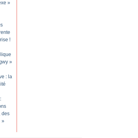
exe
»
os
trente
rise
!
lique
ngwy
»
e : la
ité
:
ons
à des
n
»