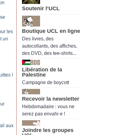
on
Soutenir l’UCL
:
ise
Boutique UCL en ligne
our les
Des livres, des
t un
autocollants, des affiches,
des DVD, des tee-shirts...
Libération de la
Palestine
uittes
!
Campagne de boycott
Recevoir la newsletter
our
Hebdomadaire : vous ne
serez pas envahi·e !
ail aux
Joindre les groupes