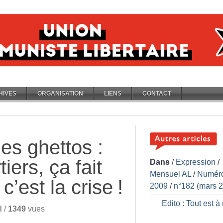
HIVES
ORGANISATION
LIENS
CONTACT
es ghettos :
iers, ça fait
Dans
/
Expression
/
Mensuel AL
/
Numér
c’est la crise
!
2009
/
n°182 (mars 
Edito : Tout est à
l
/
1349
vues