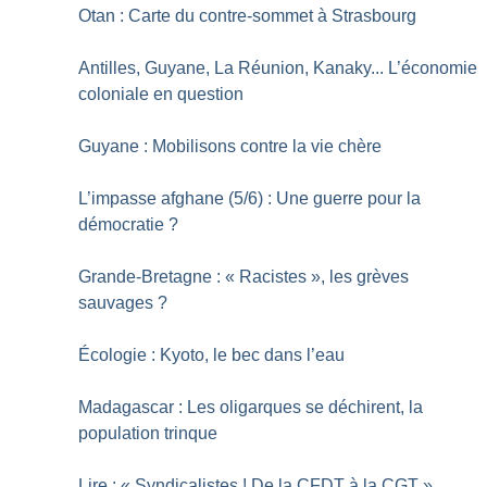
Otan : Carte du contre-sommet à Strasbourg
Antilles, Guyane, La Réunion, Kanaky... L’économie
coloniale en question
Guyane : Mobilisons contre la vie chère
L’impasse afghane (5/6) : Une guerre pour la
démocratie
?
Grande-Bretagne : «
Racistes
», les grèves
sauvages
?
Écologie : Kyoto, le bec dans l’eau
Madagascar : Les oligarques se déchirent, la
population trinque
Lire : «
Syndicalistes
! De la CFDT à la CGT
»