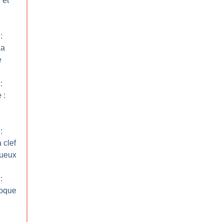
 et
:
La
e
:
 :
:
 clef
tueux
:
poque