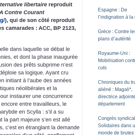
ternative libertaire
reproduit
Espagne : De
A Contre Courant
l’indignation à la
g/
), qui de son côté reproduit
ces camarades : ACC, BP 2123,
Grèce : Contre le
plans d’autérité
elle dans laquelle se débat le
Royaume-Uni :
nies, et dont la phase inaugurée
Mobilisation cont
iffusion des prêts subprime n’est
cuts
déploie sa logique. Ayant cru
en initiant à l’aube des années
Chroniques du tr
iques néolibérales et la
aliéné : Magali*,
 pour instaurer une concurrence
directrice adjoint
 encore entre travailleurs, le
département
arybde en Scylla : s’il a su
Congrès syndical
t la part majeure s’en est allé
Solidaires dans 
s, c’est en étranglant la demande
monde de brutes