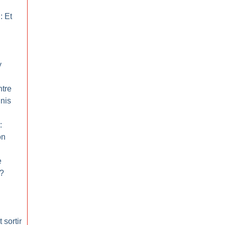
: Et
y
ntre
Unis
:
on
e
?
 sortir