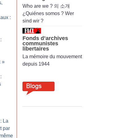
s,
Who are we ? 의 소개
¿Quiénes somos ? Wer
aux :
sind wir ?
Fonds d’archives
:
communistes
libertaires
La mémoire du mouvement
c
»
depuis 1944
:
s
: La
t par
s même