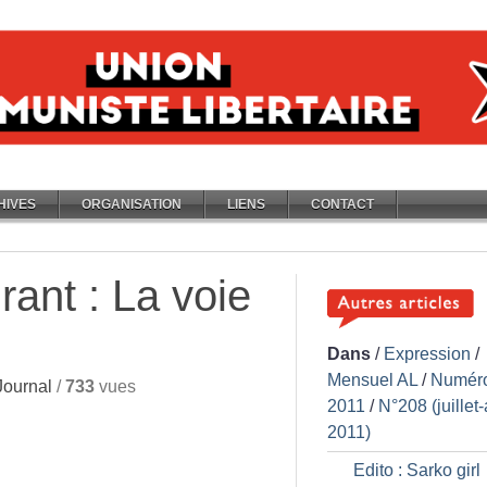
HIVES
ORGANISATION
LIENS
CONTACT
rant : La voie
Dans
/
Expression
/
Mensuel AL
/
Numér
ournal
/
733
vues
2011
/
N°208 (juillet
2011)
Edito : Sarko girl