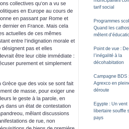
municipalités con
ons collectives qu’on a vu se
tarif social
politiques en Europe au cours de
bonne en passant par Rome et
Programmes scola
e dernier en France. Mais cela
Quand les cathos
tes actuelles de ces mêmes
mêlent d’éducati
stant entre l’indignation morale et
ne désignent pas et elles
Point de vue : De
l’inégalité à la
evrait être leur cible immédiate :
décohabitation
e récuser purement et simplement
Campagne BDS 
en Grèce que des voix se sont fait
Agrexco en plein
déroute
ement de masse, pour exiger une
lleurs le geste à la parole, en
Egypte : Un vent
ys dans un état de contestation
libertaire souffle 
pandreou, mêlant discussions
pays
nifestations de rue, non
réquisitions de biens de première