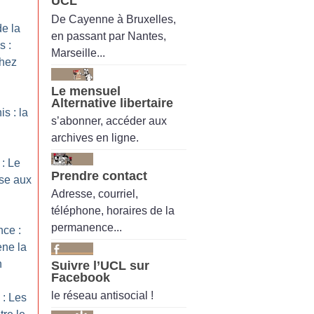
UCL
De Cayenne à Bruxelles,
de la
en passant par Nantes,
s :
Marseille...
hez
Le mensuel
Alternative libertaire
s : la
s’abonner, accéder aux
archives en ligne.
 : Le
Prendre contact
se aux
Adresse, courriel,
téléphone, horaires de la
permanence...
nce :
ène la
n
Suivre l’UCL sur
Facebook
le réseau antisocial !
 : Les