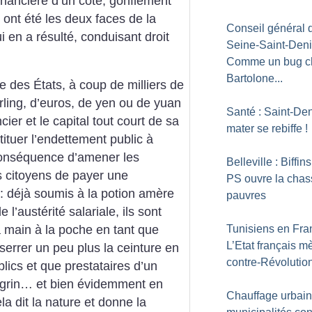
financière d’un côté, gonflement
 ont été les deux faces de la
Conseil général 
i en a résulté, conduisant droit
Seine-Saint-Deni
Comme un bug c
Bartolone...
ive des États, à coup de milliers de
terling, d’euros, de yen ou de yuan
Santé : Saint-Deni
cier et le capital tout court de sa
mater se rebiffe
!
stituer l’endettement public à
conséquence d’amener les
Belleville : Biffins
 citoyens de payer une
PS ouvre la chas
e : déjà soumis à la potion amère
pauvres
l’austérité salariale, ils sont
Tunisiens en Fra
a main à la poche en tant que
L’Etat français m
serrer un peu plus la ceinture en
contre-Révolutio
lics et que prestataires d’un
agrin… et bien évidemment en
Chauffage urbain
la dit la nature et donne la