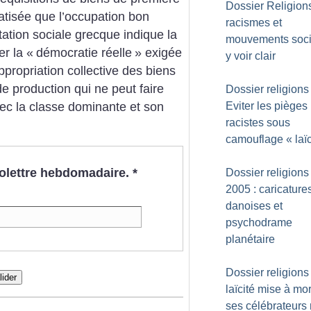
Dossier Religion
atisée que l’occupation bon
racismes et
itation sociale grecque indique la
mouvements soci
er la «
démocratie réelle
» exigée
y voir clair
ppropriation collective des biens
e production qui ne peut faire
Dossier religions 
ec la classe dominante et son
Eviter les pièges
racistes sous
camouflage «
laï
nfolettre hebdomadaire.
*
Dossier religions 
2005 : caricature
danoises et
psychodrame
planétaire
Dossier religions 
lider
laïcité mise à mor
ses célébrateur