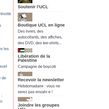
Soutenir l’UCL
 révolte
Boutique UCL en ligne
s
Des livres, des
autocollants, des affiches,
des DVD, des tee-shirts...
re les
Libération de la
Palestine
avail
Campagne de boycott
e de
Recevoir la newsletter
Hebdomadaire : vous ne
serez pas envahi·e !
 :
un
Joindre les groupes