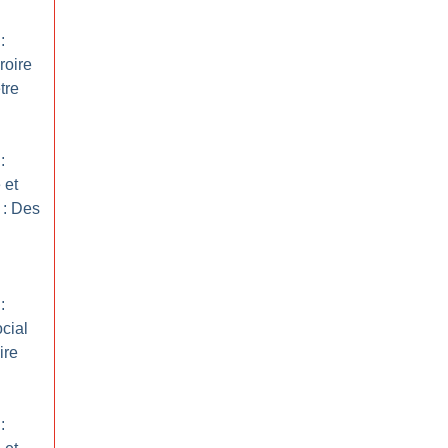
:
roire
tre
:
 et
 : Des
:
ocial
ire
: