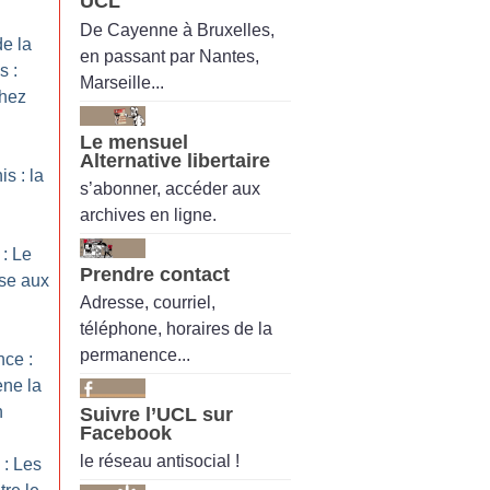
UCL
De Cayenne à Bruxelles,
de la
en passant par Nantes,
s :
Marseille...
hez
Le mensuel
Alternative libertaire
s : la
s’abonner, accéder aux
archives en ligne.
 : Le
Prendre contact
se aux
Adresse, courriel,
téléphone, horaires de la
permanence...
nce :
ène la
n
Suivre l’UCL sur
Facebook
le réseau antisocial !
 : Les