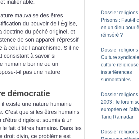
et inaliénable.
Dossier religions 
ture mauvaise des êtres
Prisons : Faut-il c
ification du pouvoir de l’Église,
en un dieu pour ê
doctrine du péché originel, et
réinséré
?
istence de son appareil répressif
e à celui de l’anarchisme. S’il ne
Dossier religions 
t consistant à savoir si
Culture syndicale
re humaine bonne ou un
culture religieuse
pose-t-il pas une nature
insterférences
surmontables
e démocratie
Dossier religions 
2003 : le forum s
 il existe une nature humaine
européen et l’affa
 C’est que si les êtres humains
Tariq Ramadan
n d’être dirigés et soumis à un
e le fait d’êtres humains. Dans les
Dossier religions 
 droit divin, ce problème est