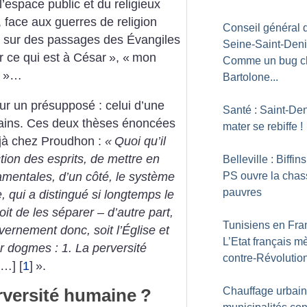
’espace public et du religieux
 face aux guerres de religion
Conseil général 
s, sur des passages des Évangiles
Seine-Saint-Deni
r ce qui est à César
», «
mon
Comme un bug c
»…
Bartolone...
sur un présupposé : celui d’une
Santé : Saint-Deni
ains. Ces deux thèses énoncées
mater se rebiffe
!
éjà chez Proudhon :
«
Quoi qu’il
ction des esprits, de mettre en
Belleville : Biffins
amentales, d’un côté, le système
PS ouvre la chas
pauvres
e, qui a distingué si longtemps le
oit de les séparer – d’autre part,
Tunisiens en Fra
rnement donc, soit l’Église et
L’Etat français m
ur dogmes : 1. La perversité
contre-Révolutio
[…]
[
1
]
».
Chauffage urbain
rversité humaine
?