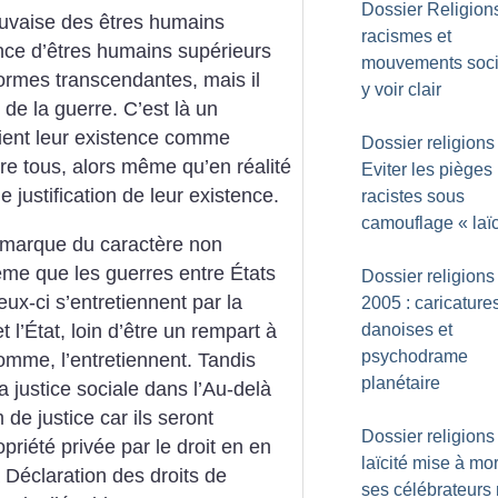
Dossier Religion
uvaise des êtres humains
racismes et
nce d’êtres humains supérieurs
mouvements soci
ormes transcendantes, mais il
y voir clair
de la guerre. C’est là un
tifient leur existence comme
Dossier religions 
re tous, alors même qu’en réalité
Eviter les pièges
 justification de leur existence.
racistes sous
camouflage «
laï
a marque du caractère non
ême que les guerres entre États
Dossier religions 
eux-ci s’entretiennent par la
2005 : caricature
danoises et
 l’État, loin d’être un rempart à
psychodrame
homme, l’entretiennent. Tandis
planétaire
la justice sociale dans l’Au-delà
 de justice car ils seront
Dossier religions 
ropriété privée par le droit en en
laïcité mise à mor
a Déclaration des droits de
ses célébrateur