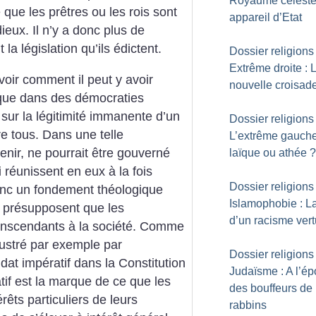
Royaume céleste
re que les prêtres ou les rois sont
appareil d’Etat
ieux. Il n’y a donc plus de
la législation qu’ils édictent.
Dossier religions 
Extrême droite : 
oir comment il peut y avoir
nouvelle croisad
ique dans des démocraties
 sur la légitimité immanente d’un
Dossier religions 
re tous. Dans une telle
L’extrême gauche
tenir, ne pourrait être gouverné
laïque ou athée
?
 réunissent en eux à la fois
Dossier religions 
a donc un fondement théologique
Islamophobie : La
s présupposent que les
d’un racisme ver
ranscendants à la société. Comme
llustré par exemple par
Dossier religions 
ndat impératif dans la Constitution
Judaïsme : A l’é
tif est la marque de ce que les
des bouffeurs de
rêts particuliers de leurs
rabbins