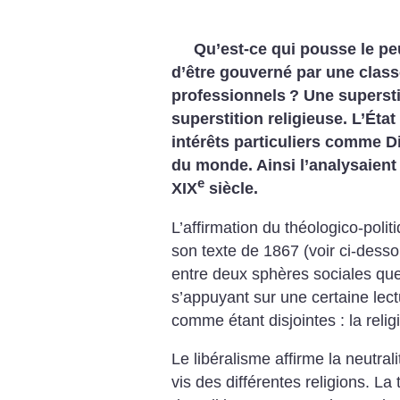
Qu’est-ce qui pousse le peu
d’être gouverné par une class
professionnels
? Une superst
superstition religieuse. L’Éta
intérêts particuliers comme D
du monde. Ainsi l’analysaien
e
XIX
siècle.
L’affirmation du théologico-poli
son texte de 1867 (voir ci-des
entre deux sphères sociales que 
s’appuyant sur une certaine lec
comme étant disjointes : la religi
Le libéralisme affirme la neutrali
vis des différentes religions. La 