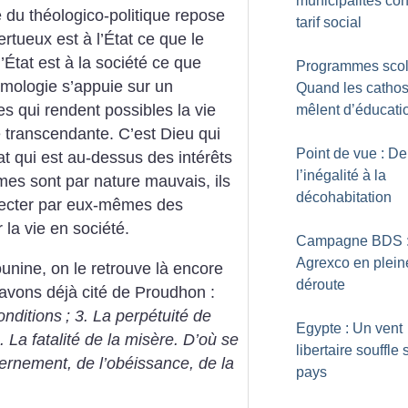
municipalités con
 du théologico-politique repose
tarif social
rtueux est à l’État ce que le
l’État est à la société ce que
Programmes scola
homologie s’appuie sur un
Quand les cathos
 qui rendent possibles la vie
mêlent d’éducati
e transcendante. C’est Dieu qui
Point de vue : De
t qui est au-dessus des intérêts
l’inégalité à la
mmes sont par nature mauvais, ils
décohabitation
pecter par eux-mêmes des
la vie en société.
Campagne BDS 
Agrexco en plein
nine, on le retrouve là encore
déroute
 avons déjà cité de Proudhon :
onditions
; 3. La perpétuité de
Egypte : Un vent
4. La fatalité de la misère. D’où se
libertaire souffle 
vernement, de l’obéissance, de la
pays