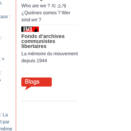
s,
Who are we ? 의 소개
¿Quiénes somos ? Wer
aux :
sind wir ?
Fonds d’archives
:
communistes
libertaires
La mémoire du mouvement
c
»
depuis 1944
:
s
: La
t par
s même