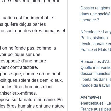
s de s’élever à intérêt général
Dossier religions 
dans une société
tuation est fort improbable :
libertaire
?
 qu’être déçus par les
s ne sont que des êtres humains et
Nécrologie : Larr
Portis, historien
révolutionnaire e
si on ne fonde pas, comme la
France et Etats-
oir politique sur une
présupposé d’une nature
Rencontres d’AL 
ent contradictoire.
Quelle interventi
suppose que, comme on ne peut
descommunistes
libertaires dans l
olitiques soient des demi-dieux,
monde du travail
que les êtres humains n’ont
rganiser eux-mêmes,
Alternatives
posé sur la nature humaine. En
énergétiques : La
 les êtres humains ont une nature
France aussi peut