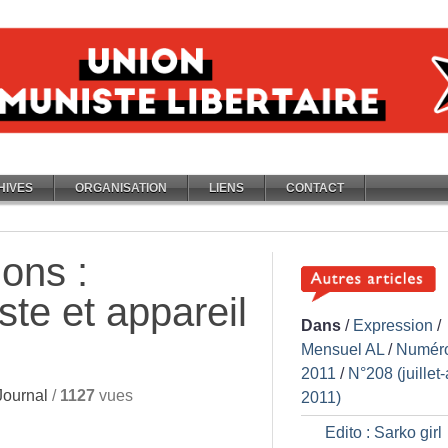
HIVES
ORGANISATION
LIENS
CONTACT
ions :
te et appareil
Dans
/
Expression
/
Mensuel AL
/
Numér
2011
/
N°208 (juillet
ournal
/
1127
vues
2011)
Edito : Sarko girl