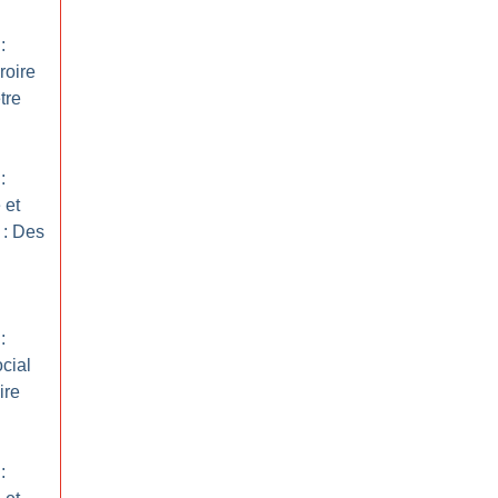
:
roire
tre
:
 et
 : Des
:
ocial
ire
: