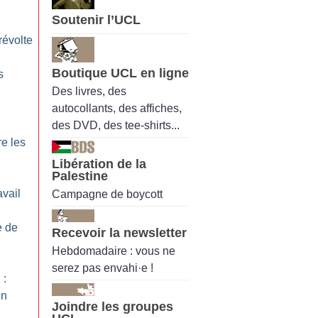
Soutenir l’UCL
 révolte
Boutique UCL en ligne
s
Des livres, des
autocollants, des affiches,
des DVD, des tee-shirts...
re les
Libération de la
Palestine
avail
Campagne de boycott
e de
Recevoir la newsletter
Hebdomadaire : vous ne
serez pas envahi·e !
 :
un
Joindre les groupes