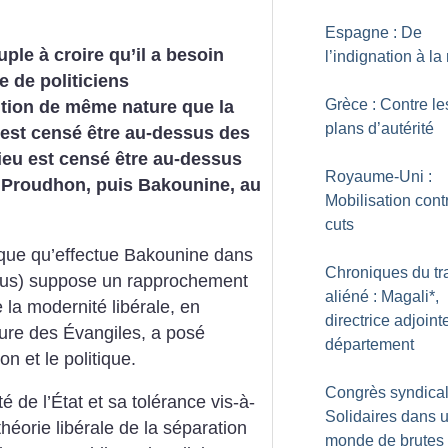
Espagne : De
ple à croire qu’il a besoin
l’indignation à la
e de politiciens
Grèce : Contre le
ition de même nature que la
plans d’autérité
t est censé être au-dessus des
ieu est censé être au-dessus
Royaume-Uni :
t Proudhon, puis Bakounine, au
Mobilisation cont
cuts
tique qu’effectue Bakounine dans
Chroniques du tr
sous) suppose un rapprochement
aliéné : Magali*,
la modernité libérale, en
directrice adjoint
ture des Évangiles, a posé
département
on et le politique.
Congrès syndical
té de l’État et sa tolérance vis-à-
Solidaires dans 
théorie libérale de la séparation
monde de brutes