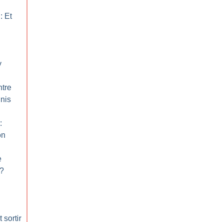
: Et
y
ntre
Unis
:
on
e
?
 sortir