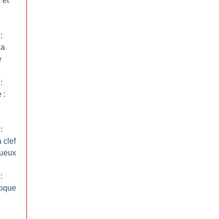
 et
:
La
e
:
 :
:
 clef
tueux
:
poque