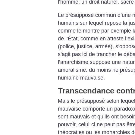
l’homme, un droit naturel, sacré 
Le présupposé commun d’une na
humains sur lequel repose la just
comme le montre par exemple la 
de l’État, comme en atteste l’ex
(police, justice, armée), s’oppos
s’agit pas ici de trancher le déba
l’anarchisme suppose une natu
amoralisme, du moins ne présup
humaine mauvaise.
Transcendance contr
Mais le présupposé selon lequel
mauvaise comporte un paradoxe.
sont mauvais et qu’ils ont besoi
pouvoir, celui-ci ne peut pas êtr
théocraties ou les monarchies de