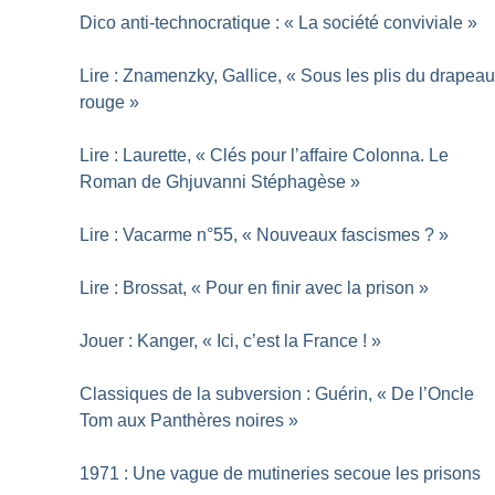
Dico anti-technocratique : «
La société conviviale
»
Lire : Znamenzky, Gallice, «
Sous les plis du drapea
rouge
»
Lire : Laurette, «
Clés pour l’affaire Colonna. Le
Roman de Ghjuvanni Stéphagèse
»
Lire : Vacarme n°55, «
Nouveaux fascismes
?
»
Lire : Brossat, «
Pour en finir avec la prison
»
Jouer : Kanger, «
Ici, c’est la France
!
»
Classiques de la subversion : Guérin, «
De l’Oncle
Tom aux Panthères noires
»
1971 : Une vague de mutineries secoue les prisons