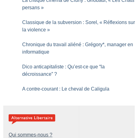
La critique cinéma de Cluny : Ghobadi, «
Les Chats
persans
»
Classique de la subversion : Sorel, «
Réflexions sur
la violence
»
Chronique du travail aliéné : Grégory*, manager en
informatique
Dico anticapitaliste : Qu’est-ce que “la
décroissance”
?
A contre-courant : Le cheval de Caligula
Qui sommes-nous ?