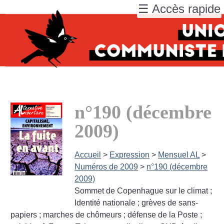
☰ Accès rapide
n°190 (décembre
2009)
Accueil
>
Expression
>
Mensuel AL
>
Numéros de 2009
>
n°190 (décembre
2009)
Sommet de Copenhague sur le climat
;
Identité nationale
; grèves de sans-
papiers
; marches de chômeurs
; défense de la Poste
;