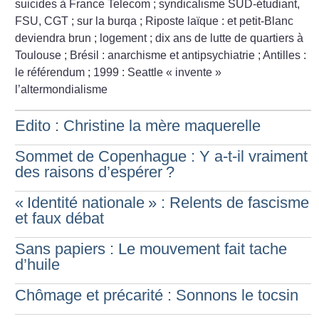
suicides à France Telecom
; syndicalisme SUD-étudiant,
FSU, CGT
; sur la burqa
; Riposte laïque : et petit-Blanc
deviendra brun
; logement
; dix ans de lutte de quartiers à
Toulouse
; Brésil : anarchisme et antipsychiatrie
; Antilles :
le référendum
; 1999 : Seattle «
invente
»
l’altermondialisme
Edito : Christine la mère maquerelle
Sommet de Copenhague : Y a-t-il vraiment
des raisons d’espérer
?
«
Identité nationale
» : Relents de fascisme
et faux débat
Sans papiers : Le mouvement fait tache
d’huile
Chômage et précarité : Sonnons le tocsin