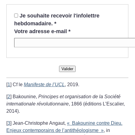
Je souhaite recevoir l'infolettre
hebdomadaire.
*
Votre adresse e-mail
*
Valider
[
1
]
Cf le
Manifeste de l’UCL
, 2019.
[
2
]
Bakounine,
Principes et organisation de la Société
internationale révolutionnaire
, 1866 (éditions L’Escalier,
2014).
[
3
]
Jean-Christophe Angaut,
«
Bakounine contre Dieu.
Enjeux contemporains de l’antithéologisme
»
, in