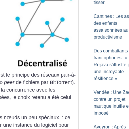
tisser
Cantines : Les as
des enfants
assaisonnées au
productivisme
Des combattants
francophones : «
Rojava s’illustre 
une incroyable
st le principe des réseaux pair-à-
résilience
»
to peer
de fichiers par BitTorrent).
 la concurrence avec les
Vendée : Une Za
sées, le choix retenu a été celui
contre un projet
nautique inutile e
imposé
des nœuds un peu spéciaux : ce
r une instance du logiciel pour
Aveyron : Après