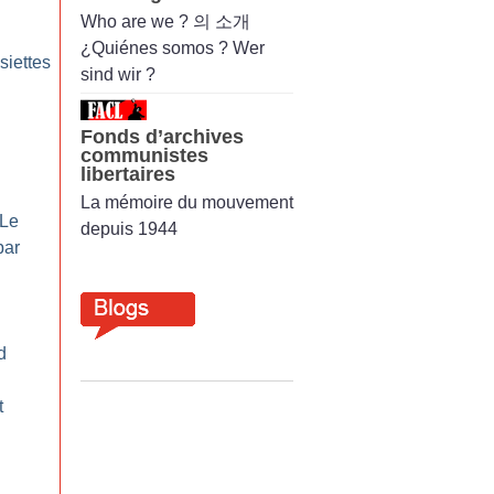
Who are we ? 의 소개
¿Quiénes somos ? Wer
siettes
sind wir ?
Fonds d’archives
communistes
libertaires
La mémoire du mouvement
Le
depuis 1944
par
d
t