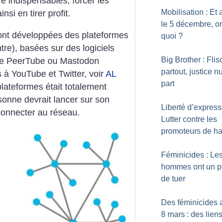
e indispensables, forcer les
Mobilisation : Et 
si en tirer profit.
le 5 décembre, on
ont développées des plateformes
quoi
?
tre), basées sur des logiciels
Big Brother : Fli
que PeerTube ou Mastodon
partout, justice nu
 à YouTube et Twitter, voir
AL
part
 plateformes était totalement
sonne devrait lancer sur son
Liberté d’express
 connecter au réseau.
Lutter contre les
promoteurs de ha
Féminicides : Le
hommes ont un p
de tuer
Des féminicides 
8 mars : des lien