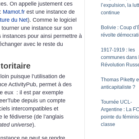
trices. On appelle justement ces
l’expulsion, la lut
 :
Mamot.fr
est une instance de
continue
ture du Net
). Comme le logiciel
re tourner une instance sur son
Bolivie : Coup d’
révolte démocrat
 instances pour ainsi permettre à
d’échanger avec le reste du
1917-1919 : les
communes dans 
toritaire
Révolution Russ
oin puisque l’utilisation de
Thomas Piketty es
nce ActivityPub, permet à des
anticapitaliste
?
tre eux : il est par exemple
PeerTube depuis un compte
Tournée UCL-
iels intercompatibles et
Argentine : La FO
 le fédiverse (de l’anglais
pointe du fémini
ated universe
).
classe
instance ne peut se rendre