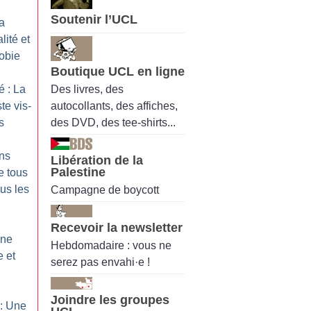
Soutenir l’UCL
a
lité et
hobie
Boutique UCL en ligne
Des livres, des
é : La
autocollants, des affiches,
te vis-
des DVD, des tee-shirts...
s
ans
Libération de la
Palestine
e tous
ous les
Campagne de boycott
Recevoir la newsletter
Une
Hebdomadaire : vous ne
e et
serez pas envahi·e !
Joindre les groupes
: Une