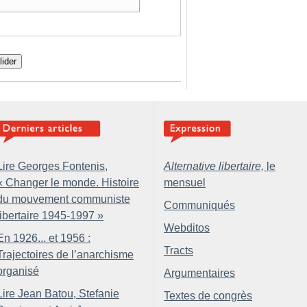
lider
Lire Georges Fontenis,
Alternative libertaire,
le
«
Changer le monde. Histoire
mensuel
du mouvement communiste
Communiqués
libertaire 1945-1997
»
Webditos
En 1926... et 1956 :
Tracts
Trajectoires de l’anarchisme
organisé
Argumentaires
Lire Jean Batou, Stefanie
Textes de congrès