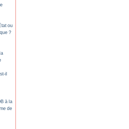
te
État ou
ique
?
la
e
t-il
B à la
sme de