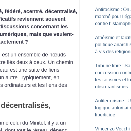
Antiracisme : On 
é, fédéré, acentré, décentralisé,
marché pour l’éga
ficatifs reviennent souvent
contre l’islamop
discussions concernant les
numériques, mais que veulent-
Athéisme et laïcit
exactement
?
politique anarchis
à-vis des religion
 est un ensemble de nœuds
tre liés deux à deux. Un chemin
Tribune libre : S
eau est une suite de liens
concession contr
un autre. Typiquement, en
les racismes et t
 ordinateurs et les liens des
obscurantismes
Antiterrorisme : 
 décentralisés,
logique autoritair
liberticide
e celui du Minitel, il y a un
Vincenzo Vecchi 
l, dont tout le réseau dépend.