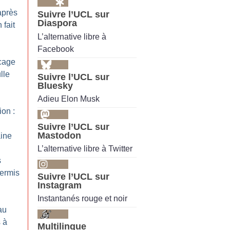
après
Suivre l’UCL sur
Diaspora
 fait
L’alternative libre à
Facebook
scage
lle
Suivre l’UCL sur
Bluesky
Adieu Elon Musk
ion :
Suivre l’UCL sur
Mastodon
ine
L’alternative libre à Twitter
s
ermis
Suivre l’UCL sur
Instagram
Instantanés rouge et noir
au
s à
Multilingue