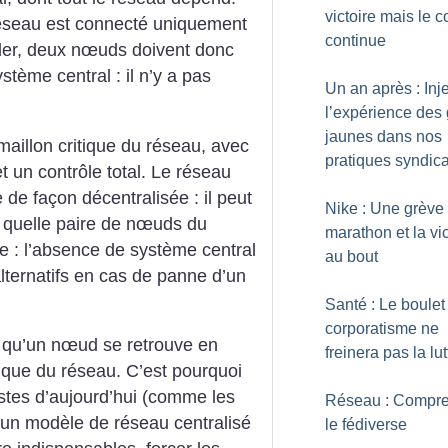
victoire mais le 
seau est connecté uniquement
continue
rler, deux nœuds doivent donc
tème central : il n’y a pas
Un an après : Inj
l’expérience des 
jaunes dans nos
maillon critique du réseau, avec
pratiques syndic
t un contrôle total. Le réseau
 de façon décentralisée : il peut
Nike : Une grève
e quelle paire de nœuds du
marathon et la vic
e : l’absence de système central
au bout
lternatifs en cas de panne d’un
Santé : Le boulet
corporatisme ne
qu’un nœud se retrouve en
freinera pas la lut
tique du réseau. C’est pourquoi
istes d’aujourd’hui (comme les
Réseau : Compr
t un modèle de réseau centralisé
le fédiverse