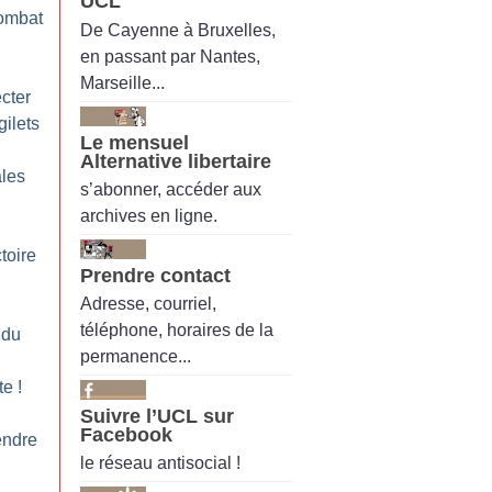
UCL
combat
De Cayenne à Bruxelles,
en passant par Nantes,
Marseille...
ecter
gilets
Le mensuel
Alternative libertaire
ales
s’abonner, accéder aux
archives en ligne.
toire
Prendre contact
Adresse, courriel,
téléphone, horaires de la
 du
permanence...
te
!
Suivre l’UCL sur
Facebook
endre
le réseau antisocial !