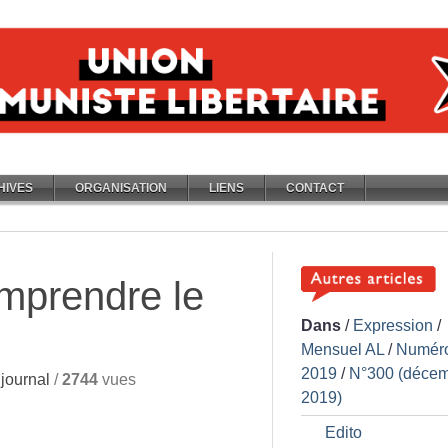
HIVES
ORGANISATION
LIENS
CONTACT
mprendre le
Dans
/
Expression
/
Mensuel AL
/
Numér
2019
/
N°300 (déce
journal
/
2744
vues
2019)
Edito