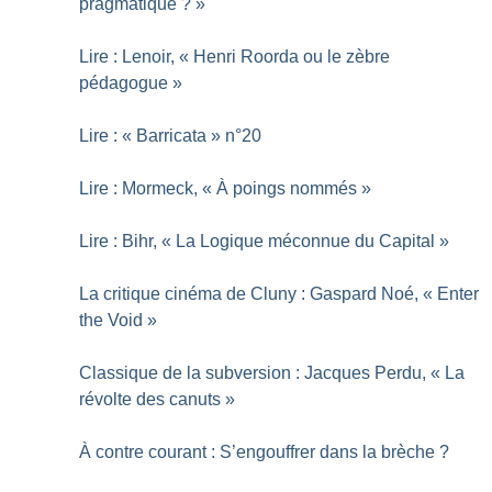
pragmatique
?
»
Lire : Lenoir, «
Henri Roorda ou le zèbre
pédagogue
»
Lire : «
Barricata
» n°20
Lire : Mormeck, «
À poings nommés
»
Lire : Bihr, «
La Logique méconnue du Capital
»
La critique cinéma de Cluny : Gaspard Noé, «
Enter
the Void
»
Classique de la subversion : Jacques Perdu, «
La
révolte des canuts
»
À contre courant : S’engouffrer dans la brèche
?