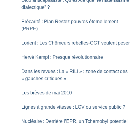
Dico anticapitaliste : Qu’est-ce que “le matérialisme
dialectique”
?
Précarité : Plan Restez pauvres éternellement
(PRPE)
Lorient : Les Chômeurs rebelles-CGT veulent peser
Hervé Kempf : Presque révolutionnaire
Dans les revues : La «
RiLi
» : zone de contact des
«
gauches critiques
»
Les brèves de mai 2010
Lignes à grande vitesse : LGV ou service public
?
Nucléaire : Derrière l’EPR, un Tchernobyl potentiel