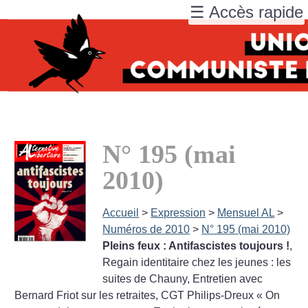
☰ Accès rapide
N° 195 (mai
2010)
Accueil
>
Expression
>
Mensuel AL
>
Numéros de 2010
>
N° 195 (mai 2010)
Pleins feux : Antifascistes toujours
!
,
Regain identitaire chez les jeunes : les
suites de Chauny, Entretien avec
Bernard Friot sur les retraites, CGT Philips-Dreux «
On