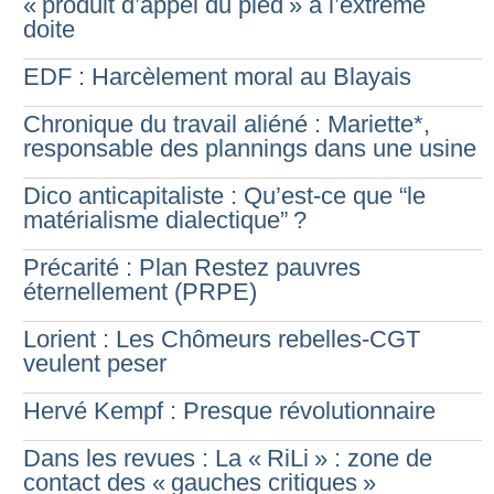
«
produit d’appel du pied
» à l’extrême
doite
EDF : Harcèlement moral au Blayais
Chronique du travail aliéné : Mariette*,
responsable des plannings dans une usine
Dico anticapitaliste : Qu’est-ce que “le
matérialisme dialectique”
?
Précarité : Plan Restez pauvres
éternellement (PRPE)
Lorient : Les Chômeurs rebelles-CGT
veulent peser
Hervé Kempf : Presque révolutionnaire
Dans les revues : La «
RiLi
» : zone de
contact des «
gauches critiques
»