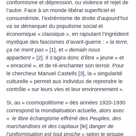
conformisme et dépression, ou violence et rejet de
l’autre. Face à un monde libéral superficiel et
consumériste, l’extrémisme de droite d’aujourd’hui
va se démarquer du populisme social et
économique «
classique
», en rajoutant l’ingrédient
mystique des fascismes d’avant-guerre :
«
la terre,
ça ne ment pas
»
[
1
]
, et
«
demain nous
appartient
»
[
2
]
. Il s’agira donc d’être «
jeune
» et
«
enraciné
», et de ré-enchanter son terroir. Pour
le chercheur Manuel Castells
[
3
]
, la «
singularité
culturelle
» permet aux individus de reprendre le
contrôle «
sur leurs vies et leur environnement
».
Si, au «
cosmopolitisme
» des années 1920-1930
correspond la mondialisation actuelle, alors avec
«
le libre échangisme effréné des Peuples, des
marchandises et des capitaux
[le]
danger de
l’uniformisation est tout proche
»
selon le groupe