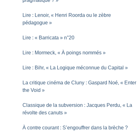
pragmatique
?
»
Lire : Lenoir, «
Henri Roorda ou le zèbre
pédagogue
»
Lire : «
Barricata
» n°20
Lire : Mormeck, «
À poings nommés
»
Lire : Bihr, «
La Logique méconnue du Capital
»
La critique cinéma de Cluny : Gaspard Noé, «
Enter
the Void
»
Classique de la subversion : Jacques Perdu, «
La
révolte des canuts
»
À contre courant : S’engouffrer dans la brèche
?