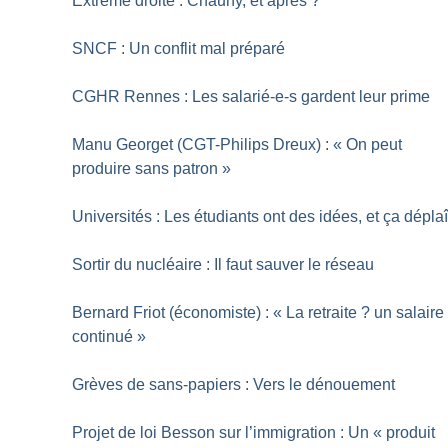
Extrême droite : Chauny, et après
?
SNCF : Un conflit mal préparé
CGHR Rennes : Les salarié-e-s gardent leur prime
Manu Georget (CGT-Philips Dreux) : «
On peut
produire sans patron
»
Universités : Les étudiants ont des idées, et ça déplaî
Sortir du nucléaire : Il faut sauver le réseau
Bernard Friot (économiste) : «
La retraite
? un salaire
continué
»
Grèves de sans-papiers : Vers le dénouement
Projet de loi Besson sur l’immigration : Un «
produit