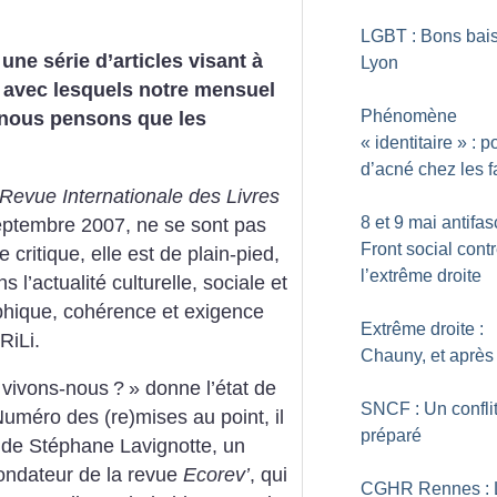
LGBT : Bons bais
ne série d’articles visant à
Lyon
x avec lesquels notre mensuel
Phénomène
t nous pensons que les
«
identitaire
» : 
d’acné chez les f
Revue Internationale des Livres
8 et 9 mai antifasc
eptembre 2007, ne se sont pas
Front social cont
critique, elle est de plain-pied,
l’extrême droite
l’actualité culturelle, sociale et
aphique, cohérence et exigence
Extrême droite :
RiLi.
Chauny, et après
vivons-nous
?
» donne l’état de
SNCF : Un confli
uméro des (re)mises au point, il
préparé
w de Stéphane Lavignotte, un
ondateur de la revue
Ecorev’
, qui
CGHR Rennes : 