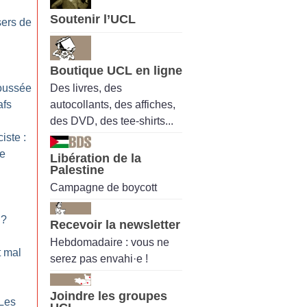
Soutenir l’UCL
ers de
Boutique UCL en ligne
Des livres, des
poussée
autocollants, des affiches,
afs
des DVD, des tee-shirts...
iste :
re
Libération de la
Palestine
Campagne de boycott
?
Recevoir la newsletter
Hebdomadaire : vous ne
t mal
serez pas envahi·e !
Joindre les groupes
Les