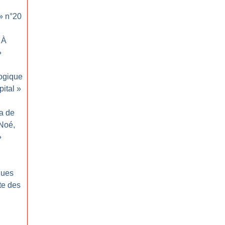
» n°20
À
»
ogique
ital
»
ma de
Noé,
»
ques
te des
: