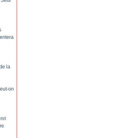
 Seul
s
mentera
de la
eut-on
nri
re