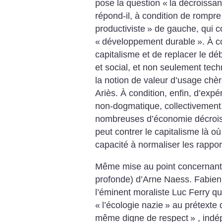
pose la question «
la décroissan
répond-il, à condition de rompr
productiviste
» de gauche, qui con
«
développement durable
». À c
capitalisme et de replacer le déb
et social, et non seulement tech
la notion de valeur d’usage chè
Ariès. À condition, enfin, d’exp
non-dogmatique, collectivement
nombreuses d’économie décrois
peut contrer le capitalisme là où 
capacité à normaliser les rappo
Même mise au point concernant
profonde) d’Arne Naess. Fabien 
l’éminent moraliste Luc Ferry q
«
l’écologie nazie
» au prétexte 
même digne de respect
» , ind