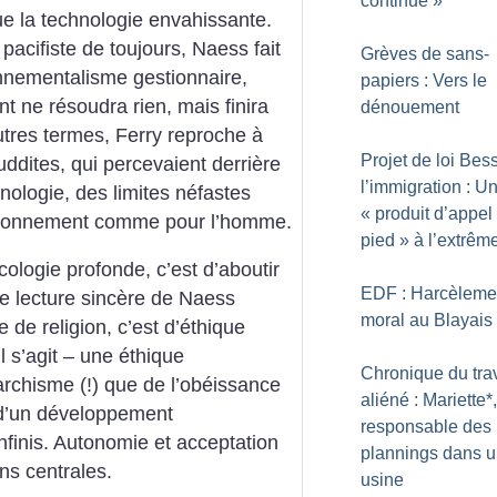
continué
»
que la technologie envahissante.
pacifiste de toujours, Naess fait
Grèves de sans-
onnementalisme gestionnaire,
papiers : Vers le
t ne résoudra rien, mais finira
dénouement
utres termes, Ferry reproche à
Projet de loi Bes
ddites, qui percevaient derrière
l’immigration : U
hnologie, des limites néfastes
«
produit d’appel
vironnement comme pour l’homme.
pied
» à l’extrêm
ologie profonde, c’est d’aboutir
EDF : Harcèleme
e lecture sincère de Naess
moral au Blayais
de religion, c’est d’éthique
l s’agit – une éthique
Chronique du trav
archisme (!) que de l’obéissance
aliéné : Mariette*,
 d’un développement
responsable des
nfinis. Autonomie et acceptation
plannings dans 
ons centrales.
usine