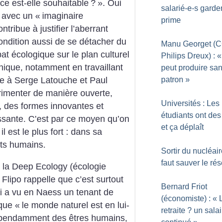
ce est-elle souhaitable
?
». Oui
salarié-e-s garden
e avec un «
imaginaire
prime
tribue à justifier l’aberrant
ondition aussi de se détacher du
Manu Georget (
at écologique sur le plan culturel
Philips Dreux) : «
nique, notamment en travaillant
peut produire sa
patron
»
re à Serge Latouche et Paul
érimenter de manière ouverte,
Universités : Les
, des formes innovantes et
étudiants ont des
sante. C’est par ce moyen qu’on
et ça déplaît
il est le plus fort : dans sa
rts humains.
Sortir du nucléaire
faut sauver le ré
 la Deep Ecology (écologie
Flipo rappelle que c’est surtout
Bernard Friot
ui a vu en Naess un tenant de
(économiste) : «
que «
le monde naturel est en lui-
retraite
? un salai
épendamment des êtres humains,