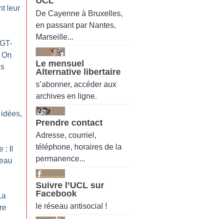
UCL
t leur
De Cayenne à Bruxelles,
en passant par Nantes,
Marseille...
CGT-
On
Le mensuel
ns
Alternative libertaire
s’abonner, accéder aux
archives en ligne.
 idées,
Prendre contact
Adresse, courriel,
téléphone, horaires de la
 : Il
permanence...
seau
Suivre l’UCL sur
Facebook
La
le réseau antisocial !
re