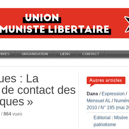
HIVES
ORGANISATION
LIENS
CONTACT
ues : La
 de contact des
Dans
/
Expression
/
iques
»
Mensuel AL
/
Numér
2010
/
N° 195 (mai 2
/
864
vues
Editorial : Misère
patriotisme