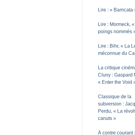
Lire : «
Barricata
Lire : Mormeck, «
poings nommés
Lire : Bihr, «
La L
méconnue du Cap
La critique ciné
Cluny : Gaspard 
«
Enter the Void
Classique de la
subversion : Jac
Perdu, «
La révol
canuts
»
À contre courant 