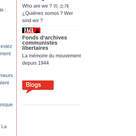
Who are we ? 의 소개
te :
¿Quiénes somos ? Wer
sind wir ?
Fonds d’archives
communistes
Restez
libertaires
ement
La mémoire du mouvement
depuis 1944
ômeurs
lent
resque
: La
e