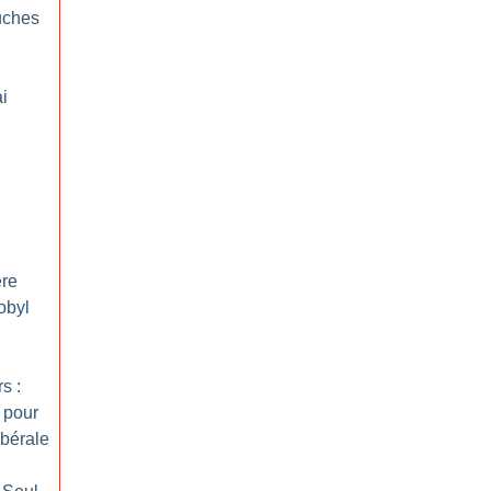
uches
i
ère
obyl
s :
 pour
ibérale