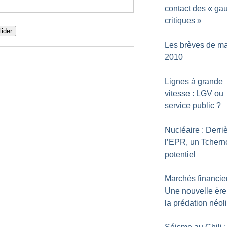
contact des «
ga
critiques
»
lider
Les brèves de ma
2010
Lignes à grande
vitesse : LGV ou
service public
?
Nucléaire : Derri
l’EPR, un Tchern
potentiel
Marchés financier
Une nouvelle ère
la prédation néol