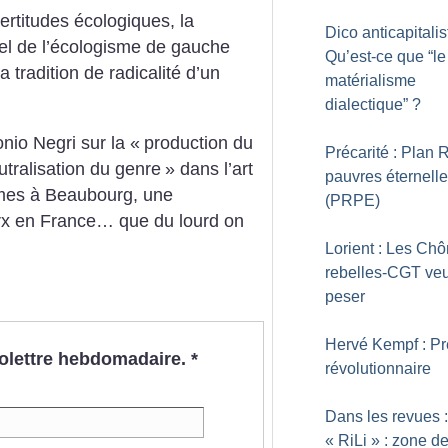
ertitudes écologiques, la
Dico anticapitalis
vel de l’écologisme de gauche
Qu’est-ce que “le
 tradition de radicalité d’un
matérialisme
dialectique”
?
io Negri sur la «
production du
Précarité : Plan 
utralisation du genre
» dans l’art
pauvres éternell
mmes à Beaubourg, une
(PRPE)
Marx en France… que du lourd on
Lorient : Les Ch
rebelles-CGT veu
peser
Hervé Kempf : P
nfolettre hebdomadaire.
*
révolutionnaire
Dans les revues 
«
RiLi
» : zone d