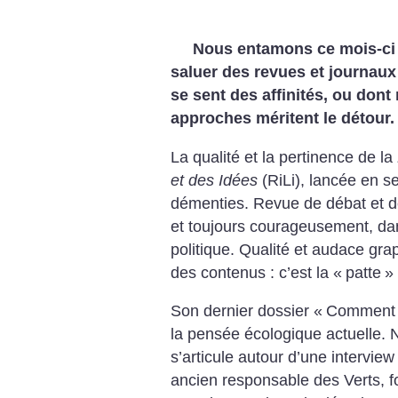
Nous entamons ce mois-ci u
saluer des revues et journau
se sent des affinités, ou don
approches méritent le détour.
La qualité et la pertinence de la
et des Idées
(RiLi), lancée en s
démenties. Revue de débat et de 
et toujours courageusement, dans 
politique. Qualité et audace gr
des contenus : c’est la «
patte
» 
Son dernier dossier «
Comment 
la pensée écologique actuelle. N
s’articule autour d’une intervie
ancien responsable des Verts, f