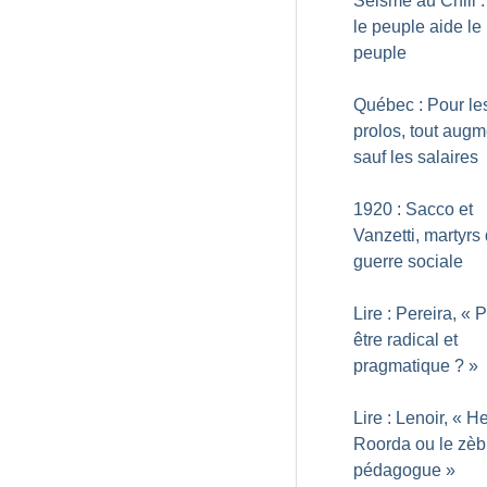
Séisme au Chili :
le peuple aide le
peuple
Québec : Pour le
prolos, tout aug
sauf les salaires
1920 : Sacco et
Vanzetti, martyrs 
guerre sociale
Lire : Pereira, «
P
être radical et
pragmatique
?
»
Lire : Lenoir, «
He
Roorda ou le zèb
pédagogue
»