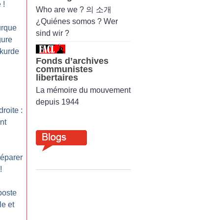
e
!
Who are we ? 의 소개
¿Quiénes somos ? Wer
urque
sind wir ?
gure
 kurde
Fonds d’archives
communistes
libertaires
La mémoire du mouvement
depuis 1944
roite :
nt
réparer
!
poste
le et