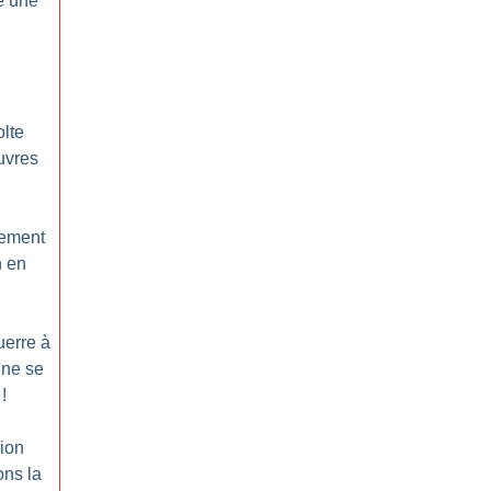
e une
olte
uvres
ement
n en
uerre à
 ne se
!
sion
ons la