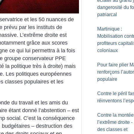
éclater au grand j
dangerosité du f
patriarcal
servatrice et les 50 nuances de
e prévu par les instituts de
Martinique :
assive. L’extrême droite est
Mobilisation cont
 notamment grâce aux scores
profiteurs capitali
ne ce qui lui permettra à la fois
coloniaux
 le groupe conservateur PPE
Pour faire plier 
é la politique très à droite) mais
renforçons l’aut
ge. Les politiques européennes
populaire
s classes populaires et les
Contre le péril fa
réinventons l’esp
de du travail et les amis du
ire étant donné l’abstention – est
Contre la montée
mp social. C’est la conséquence
l’extrême droite - 
té budgétaires – destruction des
des classes et
e des droits sociaux et en