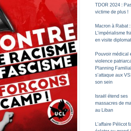
TDOR 2024 : Pa
victime de plus
!
Macron à Rabat :
L’impérialisme fr
en visite diploma
Pouvoir médical 
violence patriarca
Planning Familia
s’attaque aux V
son sein
Israël étend ses
massacres de m
au Liban
L’affaire Pélicot fa