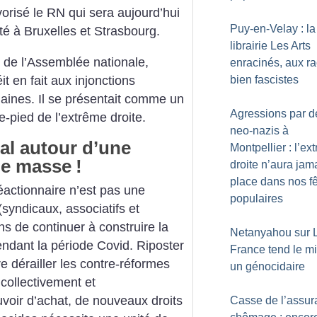
risé le RN qui sera aujourd’hui
Puy-en-Velay : la
nté à Bruxelles et Strasbourg.
librairie Les Arts
n de l’Assemblée nationale,
enracinés, aux r
it en fait aux injonctions
bien fascistes
ines. Il se présentait comme un
Agressions par d
e-pied de l’extrême droite.
neo-nazis à
al autour d’une
Montpellier : l’ex
 de masse
!
droite n’aura jam
place dans nos f
éactionnaire n’est pas une
populaires
 (syndicaux, associatifs et
s de continuer à construire la
Netanyahou sur L
pendant la période Covid. Riposter
France tend le mi
re dérailler les contre-réformes
un génocidaire
 collectivement et
uvoir d’achat, de nouveaux droits
Casse de l’assur