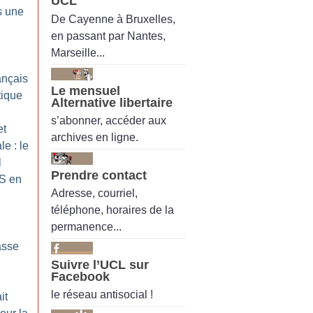
UCL
s une
De Cayenne à Bruxelles,
en passant par Nantes,
Marseille...
ançais
Le mensuel
tique
Alternative libertaire
s’abonner, accéder aux
et
archives en ligne.
le : le
l
Prendre contact
SS en
Adresse, courriel,
téléphone, horaires de la
permanence...
asse
Suivre l’UCL sur
Facebook
le réseau antisocial !
it