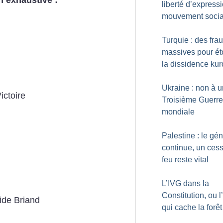
 exhaustive :
liberté d’express
mouvement socia
Turquie : des fra
massives pour ét
la dissidence ku
Ukraine : non à 
ictoire
Troisième Guerre
mondiale
Palestine : le gé
continue, un cess
feu reste vital
L’IVG dans la
Constitution, ou l
ide Briand
qui cache la forêt