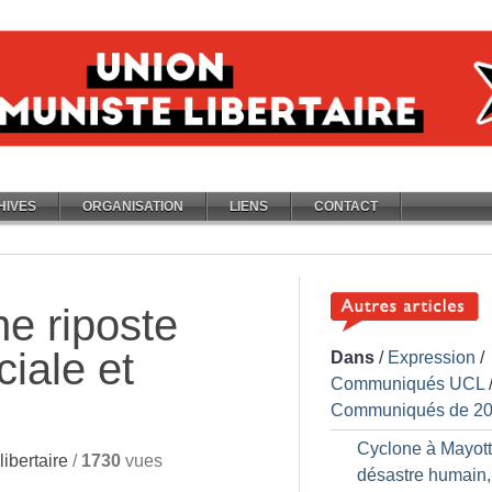
HIVES
ORGANISATION
LIENS
CONTACT
ne riposte
ciale et
Dans
/
Expression
/
Communiqués UCL
Communiqués de 2
Cyclone à Mayott
ibertaire
/
1730
vues
désastre humain,