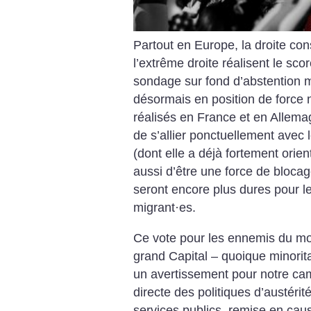
Partout en Europe, la droite con
l’extrême droite réalisent le scor
sondage sur fond d’abstention m
désormais en position de force
réalisés en France et en Allemag
de s’allier ponctuellement avec
(dont elle a déjà fortement orient
aussi d’être une force de bloca
seront encore plus dures pour le
migrant
·
es.
Ce vote pour les ennemis du mon
grand Capital – quoique minorita
un avertissement pour notre ca
directe des politiques d’austéri
services publics, remise en caus