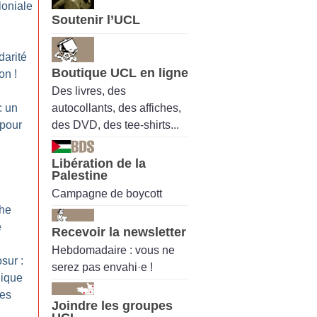
loniale
Soutenir l’UCL
darité
Boutique UCL en ligne
ion
!
Des livres, des
autocollants, des affiches,
: un
des DVD, des tee-shirts...
 pour
Libération de la
Palestine
Campagne de boycott
che
é
Recevoir la newsletter
Hebdomadaire : vous ne
sur :
serez pas envahi·e !
gique
tes
Joindre les groupes