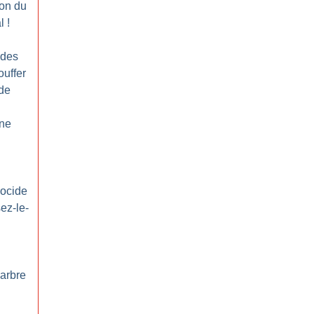
ion du
l
!
udes
ouffer
rde
une
nocide
ez-le-
’arbre