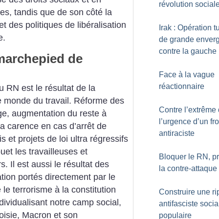
révolution social
les, tandis que de son côté la
 et des politiques de libéralisation
Irak : Opération t
e.
de grande enver
contre la gauche
marchepied de
Face à la vague
réactionnaire
 RN est le résultat de la
 le monde du travail. Réforme des
Contre l’extrême d
ge, augmentation du reste à
l’urgence d’un fro
la carence en cas d’arrêt de
antiraciste
is et projets de loi ultra régressifs
uet les travailleuses et
Bloquer le RN, p
. Il est aussi le résultat des
la contre-attaque
tion portés directement par le
le terrorisme à la constitution
Construire une ri
ndividualisant notre camp social,
antifasciste socia
oisie, Macron et son
populaire