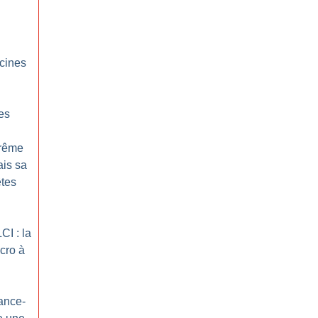
acines
es
trême
ais sa
êtes
CI : la
cro à
ance-