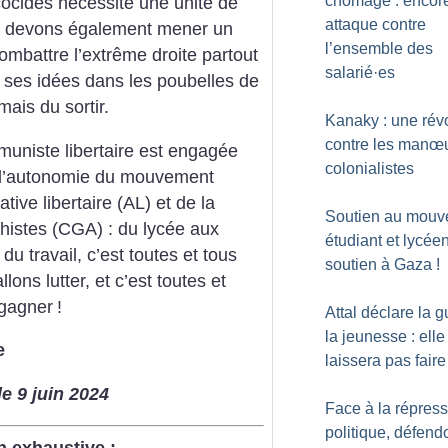
chômage : encor
cocides nécessite une unité de
attaque contre
us devons également mener un
l’ensemble des
ombattre l’extrême droite partout
salarié
·
es
r ses idées dans les poubelles de
mais du sortir.
Kanaky : une rév
contre les manœ
muniste libertaire est engagée
colonialistes
 d’autonomie du mouvement
ative libertaire (AL) et de la
Soutien au mouv
histes (CGA) : du lycée aux
étudiant et lycée
 travail, c’est toutes et tous
soutien à Gaza
!
ons lutter, et c’est toutes et
 gagner
!
Attal déclare la g
la jeunesse : elle
e
laissera pas faire
e 9 juin 2024
Face à la répres
politique, défend