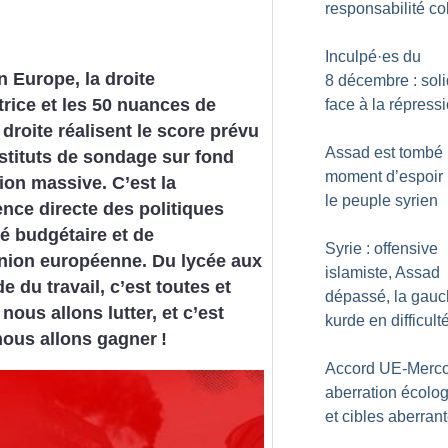
responsabilité co
Inculpé
·
es du
n Europe, la droite
8 décembre : soli
rice et les 50 nuances de
face à la répress
 droite réalisent le score prévu
Assad est tombé 
nstituts de sondage sur fond
moment d’espoir
ion massive. C’est la
le peuple syrien
ce directe des politiques
té budgétaire et de
Syrie : offensive
Union européenne. Du lycée aux
islamiste, Assad
 du travail, c’est toutes et
dépassé, la gau
nous allons lutter, et c’est
kurde en difficult
nous allons gagner
!
Accord UE-Merco
aberration écolo
et cibles aberran