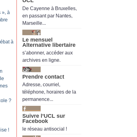
UCL
De Cayenne à Bruxelles,
s
», à
en passant par Nantes,
mbre
Marseille...
Le mensuel
Débat à
Alternative libertaire
s’abonner, accéder aux
archives en ligne.
on
Prendre contact
le
Adresse, courriel,
nnes
téléphone, horaires de la
permanence...
cole
?
Suivre l’UCL sur
Facebook
le réseau antisocial !
nise
!