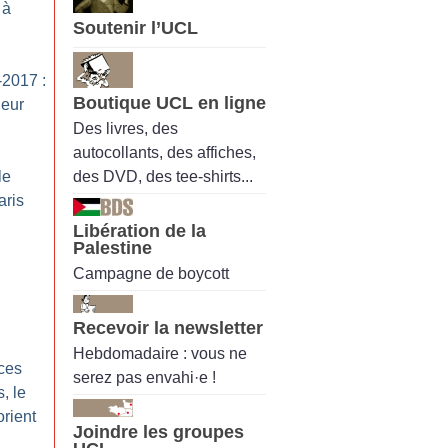
 à
Soutenir l’UCL
2017 :
Boutique UCL en ligne
leur
Des livres, des
autocollants, des affiches,
des DVD, des tee-shirts...
le
aris
Libération de la
Palestine
Campagne de boycott
Recevoir la newsletter
Hebdomadaire : vous ne
nces
serez pas envahi·e !
, le
rient
Joindre les groupes