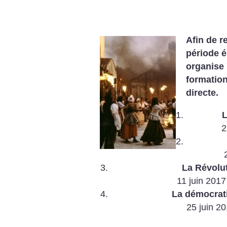
Afin de r
période é
organise 
formation
directe.
L
2
La Révolu
11 juin 201
La démocrati
25 juin 2