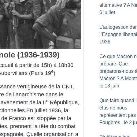
alternative
? A Nî
6 juillet
L’autogestion da
l’Espagne liberta
1936
nole (1936-1939)
Ce que Macron 
prépare. Que
cueil à partir de 15h) à 18h30
préparons-nous 
e
Aubervilliers (Paris 19
)
Macron
? A Montr
le 13 juin
ssance vertigineuse de la CNT,
re de l’anarchisme dans le
Que faire quand 
e
’avènement de la II
République,
élus ne nous
tionnelles.En juillet 1936, la
représentent pas
re de Franco est stoppée par la
Fougères , le 2 ju
tes, prennent la tête du combat
 espagnole. Quelle organisation a