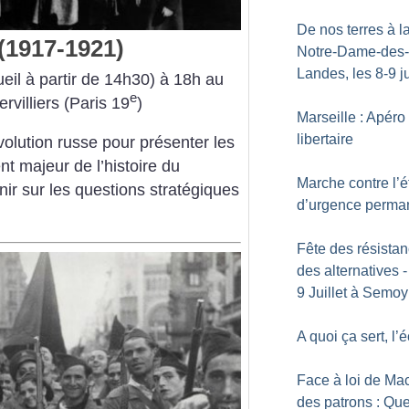
De nos terres à la
(1917-1921)
Notre-Dame-des-
Landes, les 8-9 ju
eil à partir de 14h30) à 18h
au
e
rvilliers (Paris 19
)
Marseille : Apéro
libertaire
volution russe pour présenter les
 majeur de l’histoire du
Marche contre l’é
ir sur les questions stratégiques
d’urgence perma
Fête des résistan
des alternatives -
9 Juillet à Semoy
A quoi ça sert, l’
Face à loi de Mac
des patrons : Que