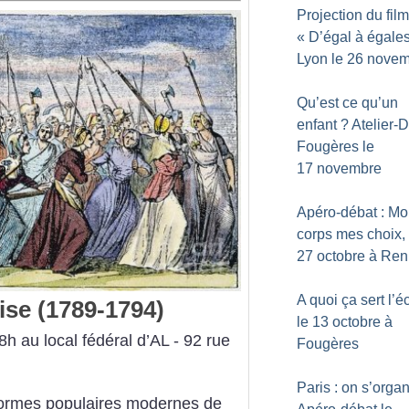
Projection du film
«
D’égal à égale
Lyon le 26 nove
Qu’est ce qu’un
enfant
? Atelier-
Fougères le
17 novembre
Apéro-débat : M
corps mes choix, 
27 octobre à Re
A quoi ça sert l’é
ise (1789-1794)
le 13 octobre à
8h
au local fédéral d’AL - 92 rue
Fougères
Paris : on s’orga
formes populaires modernes de