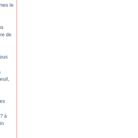
mes le
ns
ire de
nous
à
euil,
les
? à
in