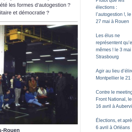
Plutôt que les
 été les formes d’autogestion
?
élections :
itaire et démocratie
?
l’autogestion
!, le
27 mai à Rouen
Les élus ne
représentent qu’
mêmes
! le 3 mai
Strasbourg
Agir au lieu d’élir
Montpellier le 21 
Contre le meetin
Front National, le
16 avril à Aubervi
Élections, et apr
6 avril à Orléans
ès-Rouen