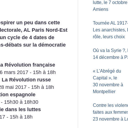
lutte, le 7 octobre
Amiens
espirer un peu dans cette
Tournée AL 1917-
lectorale, AL Paris Nord-Est
Les anarchistes, 
rôle, leurs choix
un cycle de 4 dates de
s-débats sur la démocratie
Où va la Syrie
?, 
14 décembre à P
a Révolution française
«
L’Abrégé du
6 mars 2017 - 15h à 18h
Capital
», le
La Révolution russe
30 novembre à
28 mai 2017 - 15h à 18h
Montpellier
tion espagnole
7 - 15h30 à 18h30
Contre les viole
e dans les luttes
faites aux femmes
017 - 15h à 18h
23 novembre à Lo