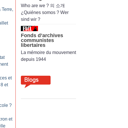
Who are we ? 의 소개
 Terre,
¿Quiénes somos ? Wer
sind wir ?
illet
Fonds d’archives
communistes
libertaires
La mémoire du mouvement
tat
depuis 1944
nent
ces et
 8 et
école
?
ron et
lle