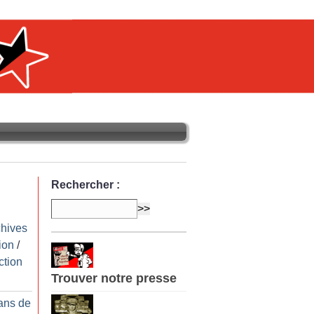
Rechercher :
chives
ion
/
ction
Trouver notre presse
ans de