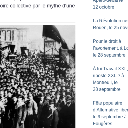
Apéro-débat le
ire collective par le mythe d’une
12 octobre
La Révolution rus
Rouen, le 25 no
Pour le droit à
l’avortement, à Lo
le 28 septembre
À loi Travail XXL,
riposte XXL
? à
Montreuil, le
28 septembre
Fête populaire
d’Alternative liber
le 9 septembre à
Fougères