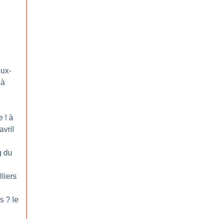
eux-
 à
e
! à
avril
g du
lliers
ès
? le