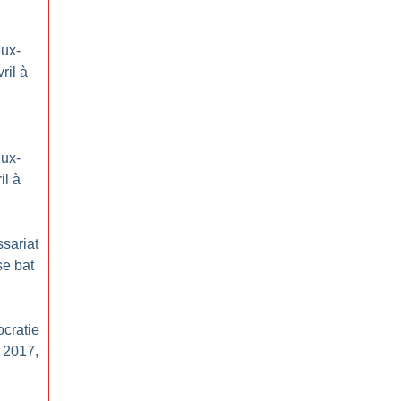
eux-
vril à
eux-
il à
sariat
se bat
ocratie
n 2017,