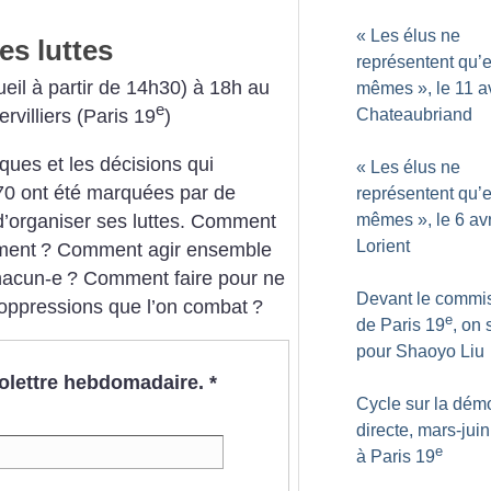
«
Les élus ne
es luttes
représentent qu’
eil à partir de 14h30) à 18h
au
mêmes
», le 11 a
e
rvilliers (Paris 19
)
Chateaubriand
ques et les décisions qui
«
Les élus ne
 70 ont été marquées par de
représentent qu’
 d’organiser ses luttes. Comment
mêmes
», le 6 avr
Lorient
ement
? Comment agir ensemble
chacun-e
? Comment faire pour ne
Devant le commis
 oppressions que l’on combat
?
e
de Paris 19
, on 
pour Shaoyo Liu
nfolettre hebdomadaire.
*
Cycle sur la dém
directe, mars-jui
e
à Paris 19