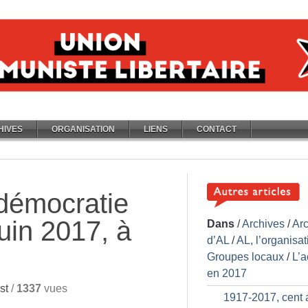
HIVES
ORGANISATION
LIENS
CONTACT
 démocratie
juin 2017, à
Dans
/
Archives
/
Ar
d’AL
/
AL, l’organisat
Groupes locaux
/
L’a
en 2017
st
/
1337
vues
1917-2017, cent 