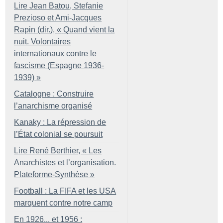
Lire Jean Batou, Stefanie
Prezioso et Ami-Jacques
Rapin (dir.), «
Quand vient la
nuit. Volontaires
internationaux contre le
fascisme (Espagne 1936-
1939)
»
Catalogne : Construire
l’anarchisme organisé
Kanaky : La répression de
l’État colonial se poursuit
Lire René Berthier, «
Les
Anarchistes et l’organisation.
Plateforme-Synthèse
»
Football : La FIFA et les USA
marquent contre notre camp
En 1926... et 1956 :